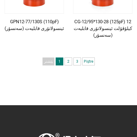
GPN12-77/130S (110pF)
CG-12/95*130-28 (125pF) 12
کیلۆڤۆلت ئینسولاتۆری قابلیەت
ئینسولاتۆری قابلیەت (سەنسۆر)
(سەنسۆر)
Piştre
3
2
1
پێشتر