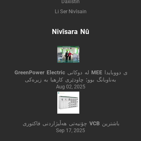
Daxistin
Li Ser Nivîsain
Nivîsara Nû
GreenPower Electric لە دوکانی MEE ی دووبایدا
بەناوبانگ بوو: چاودێری کارهبا بە زیرەکی
Aug 02, 2025
چۆنیەتی هەڵبژاردنی فاکتوری VCB باشترین
Sep 17, 2025