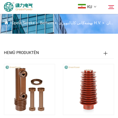
KU
PÊKHATEYÊN ÎZOLASYONÊ
کۆمپۆنەنتە تەنهاوەرەکان
>
بهشەکانی کاپالتووری H.V.
>
Berhem
>
Rûpela Sereke
Berhem
گەڕان
هەواڵ
HEMÛ PRODUKTÊN
Der barê Me
Çareserî
Daxistin
Li Ser Nivîsain