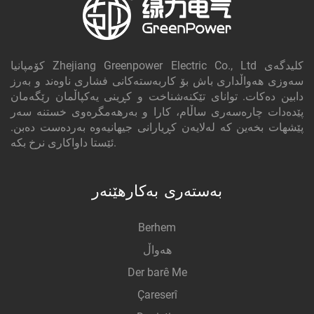
کۆمپانیا Zhejiang Greenpower Electric Co., Ltd کلیدگه‌ی
سەوزی هەواڵداری باش بۆ کاربەستەکانی فشاری ناوەند و بەرز
دابین دەکات. توانای تێکنەشناخت و کڕینی یەکپاڵمان رێگەمان
پێدەدات چارەسەری ساڵام، کارا و بەرهەمگرەوی خستنە سەر
پێشهات بخەین کە لەلایەن کڕیارانی جیهانیەوە بەردەست دەبن.
ئێستا داواکاری نرخ بکە.
بەستەری بەکارهێنەر
Berhem
هەواڵ
Der barê Me
Çareserî