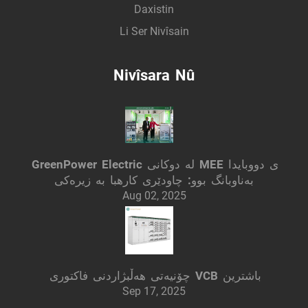
Daxistin
Li Ser Nivîsain
Nivîsara Nû
GreenPower Electric لە دوکانی MEE ی دووبایدا
بەناوبانگ بوو: چاودێری کارهبا بە زیرەکی
Aug 02, 2025
چۆنیەتی هەڵبژاردنی فاکتوری VCB باشترین
Sep 17, 2025