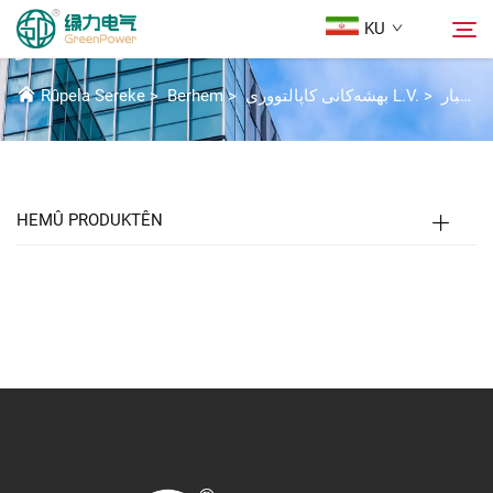
KU
دەسەڵاتداری بەسبار
دەرگەی بوسبار
>
بهشەکانی کاپالتووری L.V.
>
Berhem
>
Rûpela Sereke
Berhem
گەڕان
هەواڵ
HEMÛ PRODUKTÊN
Der barê Me
Çareserî
Daxistin
Li Ser Nivîsain