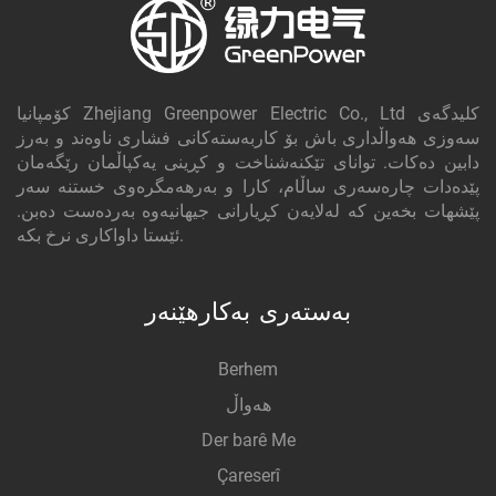
کۆمپانیا Zhejiang Greenpower Electric Co., Ltd کلیدگه‌ی
سەوزی هەواڵداری باش بۆ کاربەستەکانی فشاری ناوەند و بەرز
دابین دەکات. توانای تێکنەشناخت و کڕینی یەکپاڵمان رێگەمان
پێدەدات چارەسەری ساڵام، کارا و بەرهەمگرەوی خستنە سەر
پێشهات بخەین کە لەلایەن کڕیارانی جیهانیەوە بەردەست دەبن.
ئێستا داواکاری نرخ بکە.
بەستەری بەکارهێنەر
Berhem
هەواڵ
Der barê Me
Çareserî