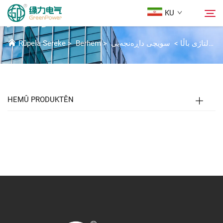
KU
کلیدی لود بريکر
پۆتەسیلەکانی ڤۆلتاژی باڵا
>
سویچی داڕەنجەیی
>
Berhem
>
Rûpela Sereke
Berhem
گەڕان
هەواڵ
HEMÛ PRODUKTÊN
Der barê Me
Çareserî
Daxistin
Li Ser Nivîsain