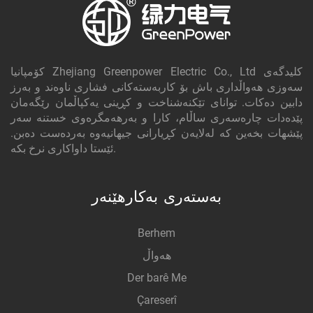
کۆمپانیا Zhejiang Greenpower Electric Co., Ltd کلیدگه‌ی
سەوزی هەواڵداری باش بۆ کاربەستەکانی فشاری ناوەند و بەرز
دابین دەکات. توانای تێکنەشناخت و کڕینی یەکپاڵمان رێگەمان
پێدەدات چارەسەری ساڵام، کارا و بەرهەمگرەوی خستنە سەر
پێشهات بخەین کە لەلایەن کڕیارانی جیهانیەوە بەردەست دەبن.
ئێستا داواکاری نرخ بکە.
بەستەری بەکارهێنەر
Berhem
هەواڵ
Der barê Me
Çareserî