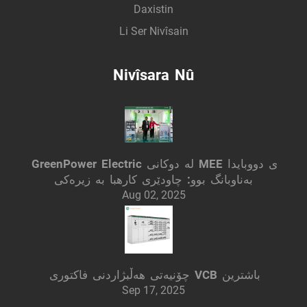
Daxistin
Li Ser Nivîsain
Nivîsara Nû
GreenPower Electric لە دوکانی MEE ی دووبایدا
بەناوبانگ بوو: چاودێری کارهبا بە زیرەکی
Aug 02, 2025
چۆنیەتی هەڵبژاردنی فاکتوری VCB باشترین
Sep 17, 2025