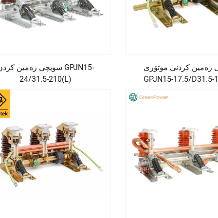
 زەمین کردنی موتۆری
سویچی زەمین کردن GPJN15
24/31.5-210(L)
GPJN15-17.5/D31.5-1