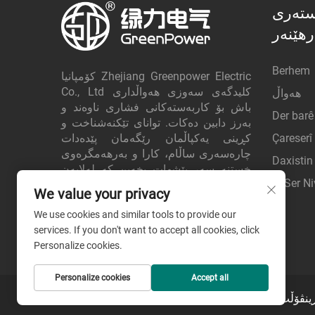
ستەری
رهێنەر
Berhem
کۆمپانیا Zhejiang Greenpower Electric
Co., Ltd کلیدگه‌ی سەوزی هەواڵداری
هەواڵ
باش بۆ کاربەستەکانی فشاری ناوەند و
Der bar
بەرز دابین دەکات. توانای تێکنەشناخت و
Çareserî
کڕینی یەکپاڵمان رێگەمان پێدەدات
چارەسەری ساڵام، کارا و بەرهەمگرەوی
Daxistin
خستنە سەر پێشهات بخەین کە لەلایەن
Li Ser Ni
کڕیارانی جیهانیەوە بەردەست دەبن. ئێستا
We value your privacy
داواکاری نرخ بکە.
We use cookies and similar tools to provide our
services. If you don't want to accept all cookies, click
Personalize cookies.
Personalize cookies
Accept all