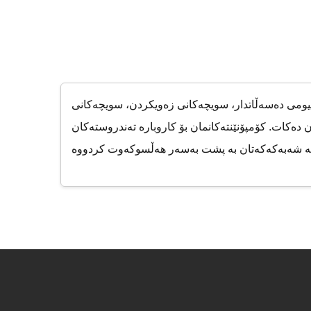
کیومی دەسەڵاتدار، سویچەکانی زەویکردن، سویچەکانی
دەکات. کۆمپۆنێنتەکانمان بۆ کاروبارە تەندروستەکان