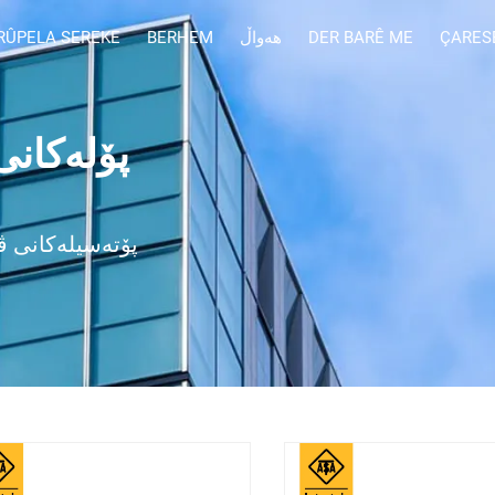
ÇARES
DER BARÊ ME
هەواڵ
BERHEM
RÛPELA SEREKE
پۆتەسیلەکانی ڤۆ