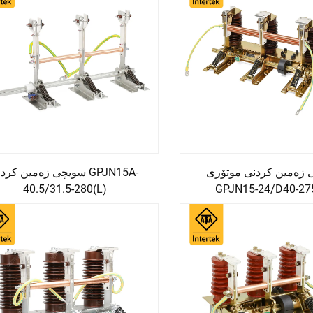
 زەمین کردنی موتۆری
سویچی زەمین کردن PJN15A
40.5/31.5-280(L)
GPJN15-24/D40-27