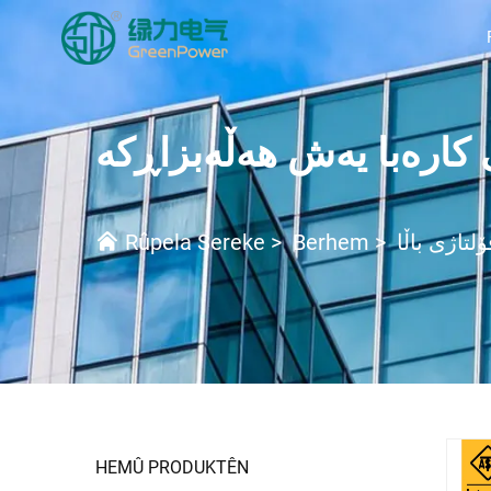
لتاژی باڵا
>
Berhem
>
Rûpela Sereke
HEMÛ PRODUKTÊN