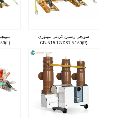
سویچی زەمین کردنی موتۆری
سویچی
50(L)
GPJN15-12/D31.5-150(R)