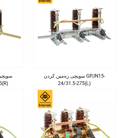
سویچی زەمین کردن GPJN15-
سویچی
5(R)
24/31.5-275(L)