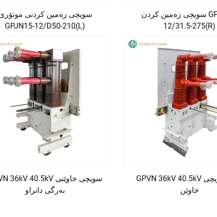
سویچی زەمین کردن GPJN15-
سویچی زەمین کردنی موتۆری
GPJN15-12/D50-210(L)
12/31.5-275(R)
GPVN 36kV 40.5kV توڕە سویچی
GPVN 36kV 40.5kV سویچی خ
خاوێن
بەرگی دانراو