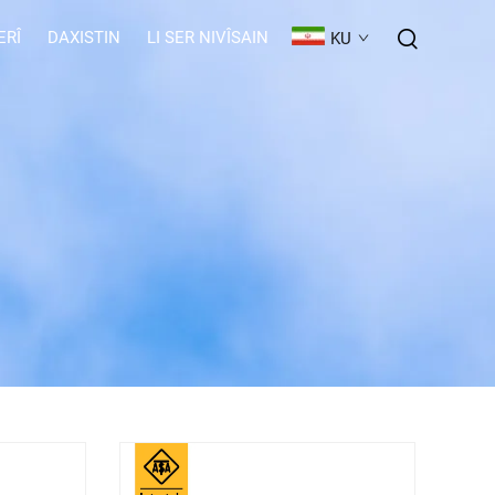
ERÎ
DAXISTIN
LI SER NIVÎSAIN
KU