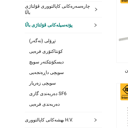
چارەسەرەکانی کاپالتووری ڤۆلتاژی
باڵا
پۆتەسیلەکانی ڤۆلتاژی باڵا
تڕۆلی (تەگەر)
کۆنتاکتۆری فرەیی
دیسکۆنێکتەر سویچ
G-
سویچی داڕەنجەیی
سویچی زەریار
دەربەندی گازی SF6
دەربەندی فرەیی
بهشەکانی کاپالتووری H.V.