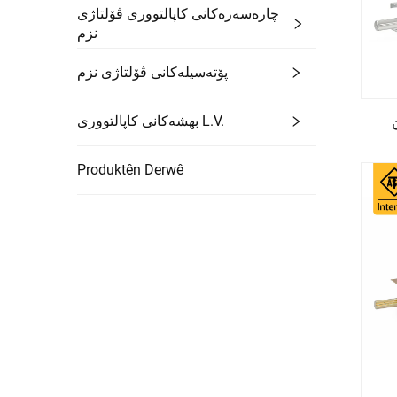
چارەسەرەکانی کاپالتووری ڤۆلتاژی
نزم
پۆتەسیلەکانی ڤۆلتاژی نزم
بهشەکانی کاپالتووری L.V.
-
Produktên Derwê