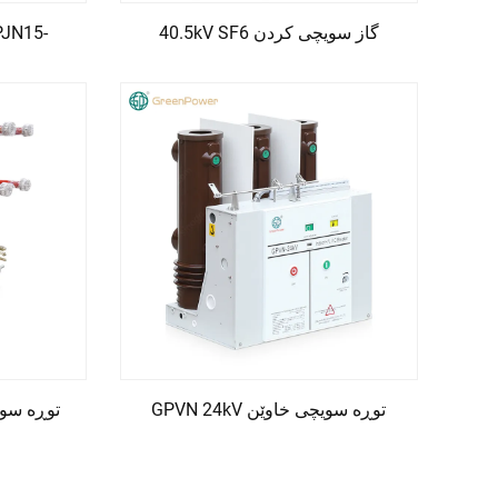
40.5kV SF6 گاز سویچی کردن
GPVN 24kV توڕە سویچی خاوێن