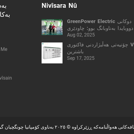
Nivîsara Nû
بە
بەکا
GreenPower Electric لە دوکانی MEE
ووبایدا بەناوبانگ بوو: چاودێری
کارهبا بە زیرەکی
Aug 02, 2025
چۆنیەتی هەڵبژاردنی فاکتوری VCB
ê Me
باشترین
Sep 17, 2025
vîsain