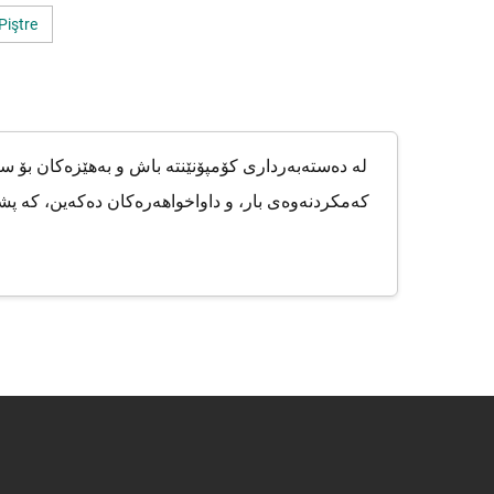
Piştre
لە دەستەبەرداری کۆمپۆنێنتە باش و بەهێزەکان بۆ 
کەمکردنەوەی بار، و داواخواهەرەکان دەکەین، کە پشت