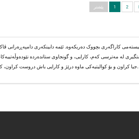
2
1
پێشتر
سیستەمی کاراگەری بچووک دەربکەوە. ئێمە دابینکەری دامپەڕەرانی ڤا
گیری لە مەترسی کەم، کارایی، و گونجاوی ستاندەردە نێودەوڵەتییەکان 
جیا کراون و بۆ کوالیتیەکی ماوە درێژ و کارایی باش دروست کراون، کە شەبەکەکەتان بە پشت بەسەر هەڵسوکەوت کردووە.