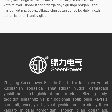
bo'lib, mijozlarga ularning sifati va talablarga mos kelishini
kafolatlaydi. Global standartlarga rioya qilishga bo'lgan ushbu
majburiyatimiz Duplex o'tkazgichni butun dunyo bo'ylab mijozlar
uchun ishonchli tanlov qiladi.
Zhejiang Greenpower Electric Co., Ltd o'rtacha va yuqori
kuchlanish sohasida ishlatiladigan yuqori darajadagi
yashil aqlli o'chirgichlarni taqdim etadi. Bizning ilmiy-
tadqiqot ishlarimiz va bir pog'onali sotib olish xavfsiz,
samarali, energiya tejovchi yechimlarni ta'minlaydi va
xalqaro mijozlar tomonidan ishonch bilan qo'llaniladi.