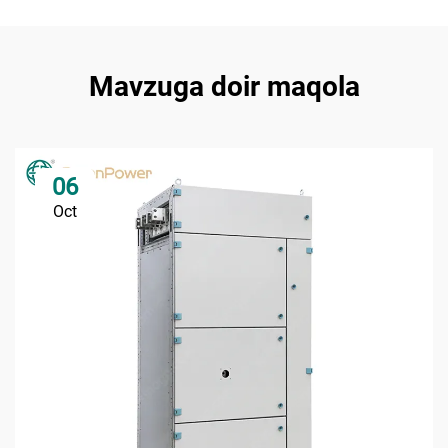
Mavzuga doir maqola
06
Oct