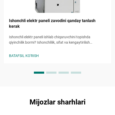
Ishonchli elektr paneli zavodini qanday tanlash
kerak
Ishonchli elektr paneli ishlab chiqaruvchini topishda
qiyinchilik bormi? Ishonchlilik, sifat va kengaytirilish
imkoniyatini baholash uchun 5 ta asosiy me'yorlarni
o'rganing. Bepul tanlov tekshiruv ro'yxatini hoyni oling.
BATAFSIL KO'RISH
Mijozlar sharhlari