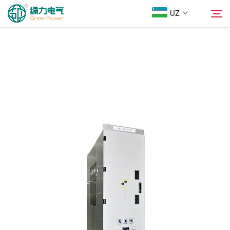
UZ
Mahsulotlar
Qidiruv
Yangiliklar
Biz Haqimizda
Yechimlar
Юкلاш
Biz bilan bog'lanish