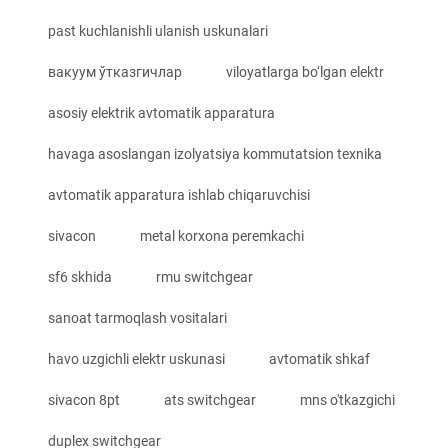
past kuchlanishli ulanish uskunalari
вакуум ўтказгичлар
viloyatlarga bo‘lgan elektr
asosiy elektrik avtomatik apparatura
havaga asoslangan izolyatsiya kommutatsion texnika
avtomatik apparatura ishlab chiqaruvchisi
sivacon
metal korxona peremkachi
sf6 skhida
rmu switchgear
sanoat tarmoqlash vositalari
havo uzgichli elektr uskunasi
avtomatik shkaf
sivacon 8pt
ats switchgear
mns o'tkazgichi
duplex switchgear