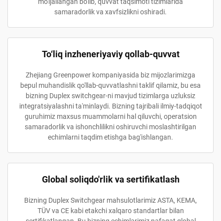
mo'ljallangan bo'lib, quvvat taqsimoti tizimlarida
samaradorlik va xavfsizlikni oshiradi.
To‘liq inzheneriyaviy qollab-quvvat
Zhejiang Greenpower kompaniyasida biz mijozlarimizga
bepul muhandislik qo'llab-quvvatlashni taklif qilamiz, bu esa
bizning Duplex switchgear-ni mavjud tizimlarga uzluksiz
integratsiyalashni ta'minlaydi. Bizning tajribali ilmiy-tadqiqot
guruhimiz maxsus muammolarni hal qiluvchi, operatsion
samaradorlik va ishonchlilikni oshiruvchi moslashtirilgan
echimlarni taqdim etishga bag'ishlangan.
Global soliqdo'rlik va sertifikatlash
Bizning Duplex Switchgear mahsulotlarimiz ASTA, KEMA,
TÜV va CE kabi etakchi xalqaro standartlar bilan