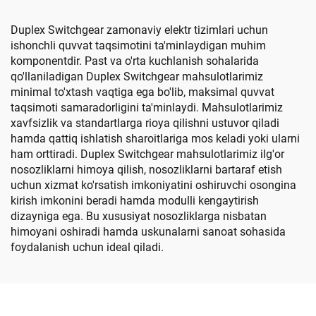
Duplex Switchgear zamonaviy elektr tizimlari uchun
ishonchli quvvat taqsimotini ta'minlaydigan muhim
komponentdir. Past va o'rta kuchlanish sohalarida
qo'llaniladigan Duplex Switchgear mahsulotlarimiz
minimal to'xtash vaqtiga ega bo'lib, maksimal quvvat
taqsimoti samaradorligini ta'minlaydi. Mahsulotlarimiz
xavfsizlik va standartlarga rioya qilishni ustuvor qiladi
hamda qattiq ishlatish sharoitlariga mos keladi yoki ularni
ham orttiradi. Duplex Switchgear mahsulotlarimiz ilg'or
nosozliklarni himoya qilish, nosozliklarni bartaraf etish
uchun xizmat ko'rsatish imkoniyatini oshiruvchi osongina
kirish imkonini beradi hamda modulli kengaytirish
dizayniga ega. Bu xususiyat nosozliklarga nisbatan
himoyani oshiradi hamda uskunalarni sanoat sohasida
foydalanish uchun ideal qiladi.