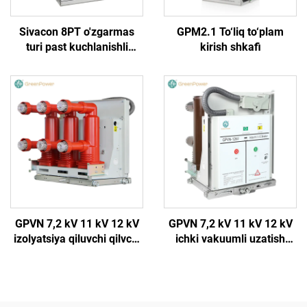
Sivacon 8PT o'zgarmas
GPM2.1 To‘liq to‘plam
turi past kuchlanishli
kirish shkafi
tarqatish tarmog'i
GPVN 7,2 kV 11 kV 12 kV
GPVN 7,2 kV 11 kV 12 kV
izolyatsiya qiluvchi qilvchi
ichki vakuumli uzatish
vakuumli uzgich
uzgich