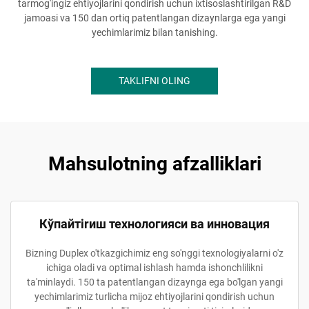
tarmog'ingiz ehtiyojlarini qondirish uchun ixtisoslashtirilgan R&D
jamoasi va 150 dan ortiq patentlangan dizaynlarga ega yangi
yechimlarimiz bilan tanishing.
TAKLIFNI OLING
Mahsulotning afzalliklari
Кўпайтirиш технологияси ва инновация
Bizning Duplex o'tkazgichimiz eng so'nggi texnologiyalarni o'z
ichiga oladi va optimal ishlash hamda ishonchlilikni
ta'minlaydi. 150 ta patentlangan dizaynga ega bo'lgan yangi
yechimlarimiz turlicha mijoz ehtiyojlarini qondirish uchun