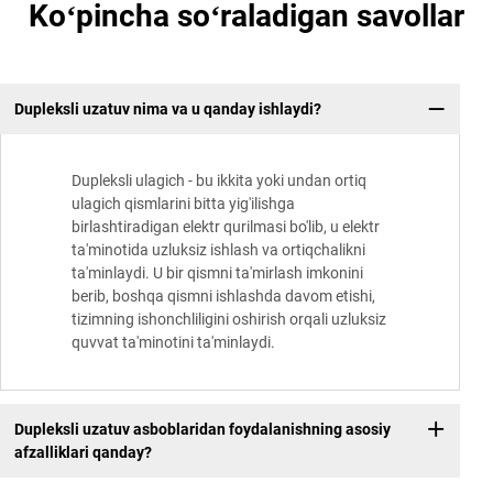
Koʻpincha soʻraladigan savollar
Dupleksli uzatuv nima va u qanday ishlaydi?
Dupleksli ulagich - bu ikkita yoki undan ortiq
ulagich qismlarini bitta yig'ilishga
birlashtiradigan elektr qurilmasi bo'lib, u elektr
ta'minotida uzluksiz ishlash va ortiqchalikni
ta'minlaydi. U bir qismni ta'mirlash imkonini
berib, boshqa qismni ishlashda davom etishi,
tizimning ishonchliligini oshirish orqali uzluksiz
quvvat ta'minotini ta'minlaydi.
Dupleksli uzatuv asboblaridan foydalanishning asosiy
afzalliklari qanday?