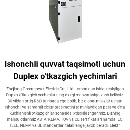
Ishonchli quvvat taqsimoti uchun
Duplex o'tkazgich yechimlari
Zhejiang Greenpower Electric Co., Ltd. tomonidan ishlab chiqilgan
Duplex o'tkazgich yechimlarining oxirgi manzarasiga xush kelibsiz.
30 yildan ortiq R&D tajribaga ega bo'lib, biz global mijozlar uchun
ishonchli va samarali elektr taqsimotini ta'minlaydigan past va o'rta
kuchlanishli o'tkazgichlar sohasida ixtisoslashganmiz. Bizning
mahsulotlarimiz ASTA, KEMA, TÜV va CE sertifikatlari hamda IEC,
IEEE, NEMA va UL standartlari talablariga javob beradi. Elektr