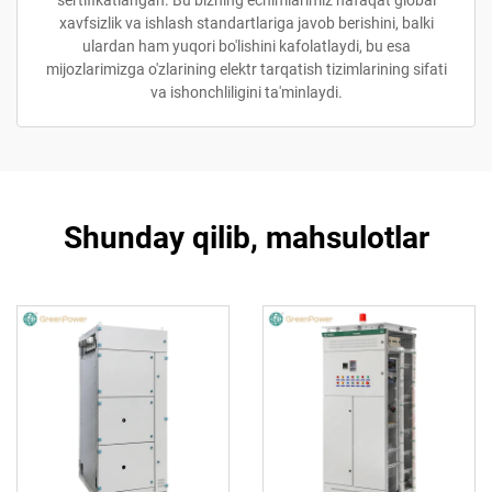
sertifikatlangan. Bu bizning echimlarimiz nafaqat global
xavfsizlik va ishlash standartlariga javob berishini, balki
ulardan ham yuqori bo'lishini kafolatlaydi, bu esa
mijozlarimizga o'zlarining elektr tarqatish tizimlarining sifati
va ishonchliligini ta'minlaydi.
Shunday qilib, mahsulotlar