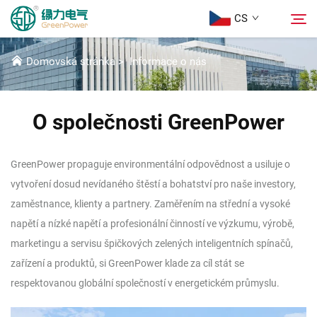
CS
O NÁS
Domovská stránka
>
Informace o nás
Produkty
Hledat
O společnosti GreenPower
Aktuality
GreenPower propaguje environmentální odpovědnost a usiluje o
Informace o nás
vytvoření dosud nevídaného štěstí a bohatství pro naše investory,
zaměstnance, klienty a partnery. Zaměřením na střední a vysoké
Řešení
napětí a nízké napětí a profesionální činností ve výzkumu, výrobě,
marketingu a servisu špičkových zelených inteligentních spínačů,
Stáhnout
zařízení a produktů, si GreenPower klade za cíl stát se
respektovanou globální společností v energetickém průmyslu.
Kontaktujte nás