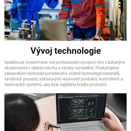
Vývoj technologie
Společnost GreenPower má profesionální vývojový tým s bohatými
zkušenostmi v oblasti návrhu a výroby rozváděčů. Poskytujeme
zákazníkům technické poradenství, včetně technologií materiálů,
výrobních procesů, výkonových vlastností produktů, kontrolních a
testovacích systémů, aby byla zajištěna kvalita produktů.