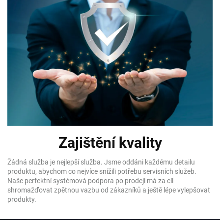
Zajištění kvality
Žádná služba je nejlepší služba. Jsme oddáni každému detailu
produktu, abychom co nejvíce snížili potřebu servisních služeb.
Naše perfektní systémová podpora po prodeji má za cíl
shromažďovat zpětnou vazbu od zákazníků a ještě lépe vylepšovat
produkty.