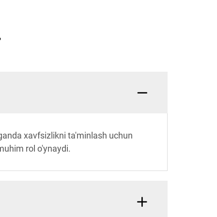
r
'lganda xavfsizlikni ta'minlash uchun
muhim rol o'ynaydi.