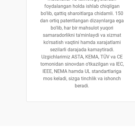
foydalangan holda ishlab chiqilgan
bo'lib, qattiq sharoitlarga chidamli. 150
dan ortiq patentlangan dizaynlarga ega
bo'lib, har bir mahsulot yuqori
samaradorlikni ta'minlaydi va xizmat
ko'rsatish vaqtini hamda xarajatlarni
sezilarli darajada kamaytiradi.
Uzgichlarimiz ASTA, KEMA, TÜV va CE
tomonidan sinovdan o'tkazilgan va IEC,
IEEE, NEMA hamda UL standartlariga
mos keladi, sizga tinchlik va ishonch
beradi.