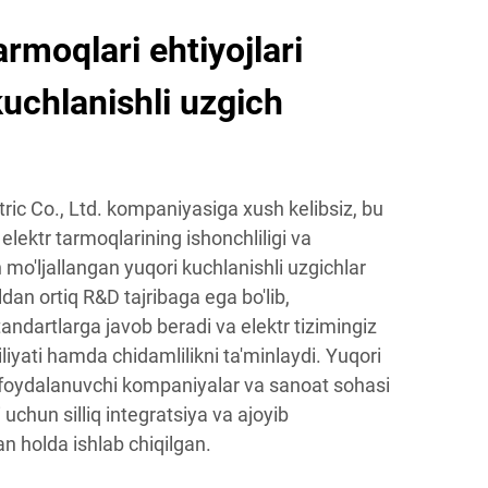
armoqlari ehtiyojlari
uchlanishli uzgich
ic Co., Ltd. kompaniyasiga xush kelibsiz, bu
lektr tarmoqlarining ishonchliligi va
n mo'ljallangan yuqori kuchlanishli uzgichlar
ldan ortiq R&D tajribaga ega bo'lib,
andartlarga javob beradi va elektr tizimingiz
liyati hamda chidamlilikni ta'minlaydi. Yuqori
z foydalanuvchi kompaniyalar va sanoat sohasi
 uchun silliq integratsiya va ajoyib
an holda ishlab chiqilgan.