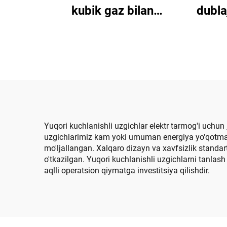
kubik gaz bilan
dubla
izolyatsiya qilingan
o‘tkazgich qurilma
Yuqori kuchlanishli uzgichlar elektr tarmog'i uchun 
uzgichlarimiz kam yoki umuman energiya yo'qotmasd
mo'ljallangan. Xalqaro dizayn va xavfsizlik standar
o'tkazilgan. Yuqori kuchlanishli uzgichlarni tanlas
aqlli operatsion qiymatga investitsiya qilishdir.