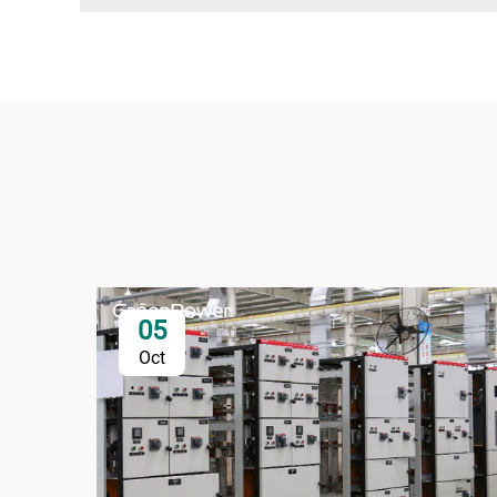
05
Oct