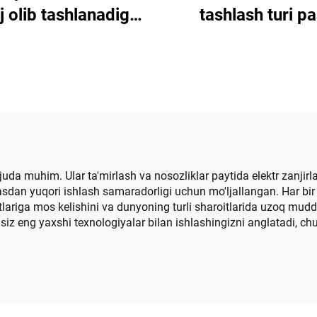
j olib tashlanadigan
tashlash turi pa
o'rnatma shkafi
kuchlanishli tarqa
tarmog'i
juda muhim. Ular ta'mirlash va nosozliklar paytida elektr zanjirla
an yuqori ishlash samaradorligi uchun mo'ljallangan. Har bir 
tlariga mos kelishini va dunyoning turli sharoitlarida uzoq mudd
h siz eng yaxshi texnologiyalar bilan ishlashingizni anglatadi, 