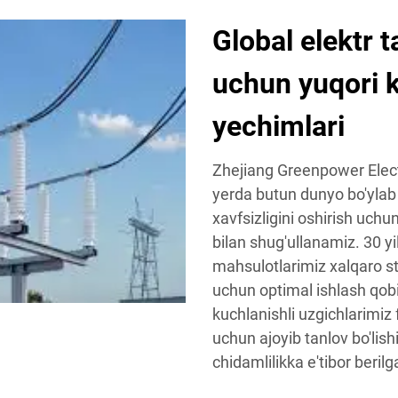
Global elektr t
uchun yuqori k
yechimlari
Zhejiang Greenpower Electr
yerda butun dunyo bo'ylab e
xavfsizligini oshirish uchu
bilan shug'ullanamiz. 30 yi
mahsulotlarimiz xalqaro st
uchun optimal ishlash qobi
kuchlanishli uzgichlarimi
uchun ajoyib tanlov bo'lishi
chidamlilikka e'tibor berilg