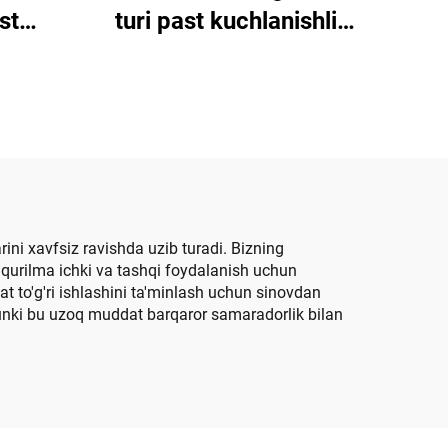
st
turi past kuchlanishli
tish
tarqatish tarmog'i
rini xavfsiz ravishda uzib turadi. Bizning
qurilma ichki va tashqi foydalanish uchun
at to'g'ri ishlashini ta'minlash uchun sinovdan
chunki bu uzoq muddat barqaror samaradorlik bilan