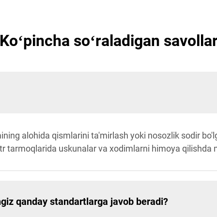
Koʻpincha soʻraladigan savolla
mining alohida qismlarini ta'mirlash yoki nosozlik sodir bo
ektr tarmoqlarida uskunalar va xodimlarni himoya qilishda 
ingiz qanday standartlarga javob beradi?