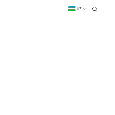
ЮКلاШ
BIZ BILAN BOG'LANISH
UZ