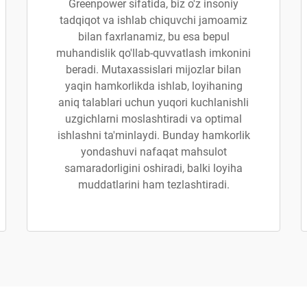
Greenpower sifatida, biz o'z insoniy
tadqiqot va ishlab chiquvchi jamoamiz
bilan faxrlanamiz, bu esa bepul
muhandislik qo'llab-quvvatlash imkonini
beradi. Mutaxassislari mijozlar bilan
yaqin hamkorlikda ishlab, loyihaning
aniq talablari uchun yuqori kuchlanishli
uzgichlarni moslashtiradi va optimal
ishlashni ta'minlaydi. Bunday hamkorlik
yondashuvi nafaqat mahsulot
samaradorligini oshiradi, balki loyiha
muddatlarini ham tezlashtiradi.