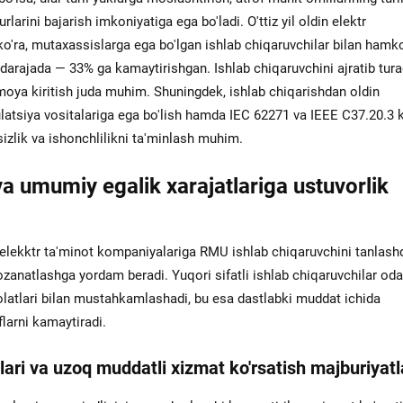
rlarini bajarish imkoniyatiga ega bo'ladi. O'ttiz yil oldin elektr
ko'ra, mutaxassislarga ega bo'lgan ishlab chiqaruvchilar bilan hamko
 darajada — 33% ga kamaytirishgan. Ishlab chiqaruvchini ajratib tur
rmoya kiritish juda muhim. Shuningdek, ishlab chiqarishdan oldin
atsiya vositalariga ega bo'lish hamda IEC 62271 va IEEE C37.20.3 
zlik va ishonchlilikni ta'minlash muhim.
 va umumiy egalik xarajatlariga ustuvorlik
h elekktr ta'minot kompaniyalariga RMU ishlab chiqaruvchini tanlash
ozanatlashga yordam beradi. Yuqori sifatli ishlab chiqaruvchilar od
folatlari bilan mustahkamlashadi, bu esa dastlabki muddat ichida
larni kamaytiradi.
ari va uzoq muddatli xizmat ko'rsatish majburiyatl