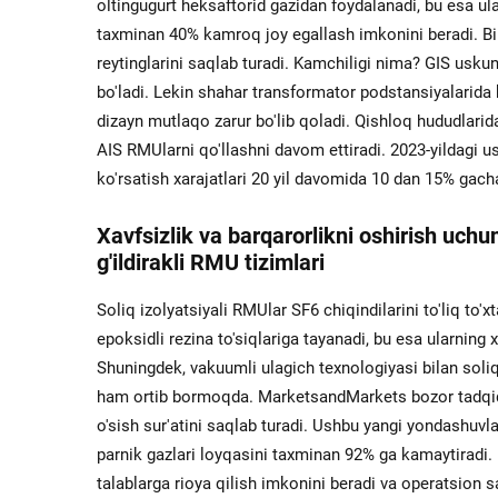
oltingugurt heksaftorid gazidan foydalanadi, bu esa ul
taxminan 40% kamroq joy egallash imkonini beradi. Bir
reytinglarini saqlab turadi. Kamchiligi nima? GIS usk
bo'ladi. Lekin shahar transformator podstansiyalarid
dizayn mutlaqo zarur bo'lib qoladi. Qishloq hududlari
AIS RMUlarni qo'llashni davom ettiradi. 2023-yildagi us
ko'rsatish xarajatlari 20 yil davomida 10 dan 15% gac
Xavfsizlik va barqarorlikni oshirish uchu
g'ildirakli RMU tizimlari
Soliq izolyatsiyali RMUlar SF6 chiqindilarini to'liq to'
epoksidli rezina to'siqlariga tayanadi, bu esa ularning
Shuningdek, vakuumli ulagich texnologiyasi bilan soliq i
ham ortib bormoqda. MarketsandMarkets bozor tadqiqotl
o'sish sur'atini saqlab turadi. Ushbu yangi yondashuvlar
parnik gazlari loyqasini taxminan 92% ga kamaytiradi.
talablarga rioya qilish imkonini beradi va operatsion s