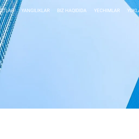
OTLAR
YANGILIKLAR
BIZ HAQIDIDA
YECHIMLAR
YUKL