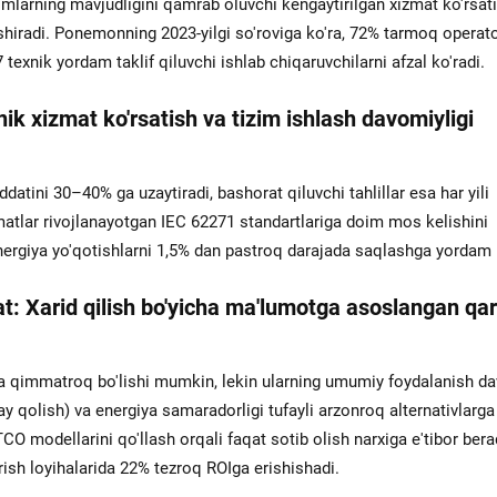
ismlarning mavjudligini qamrab oluvchi kengaytirilgan xizmat ko'rsat
 oshiradi. Ponemonning 2023-yilgi so'roviga ko'ra, 72% tarmoq operato
exnik yordam taklif qiluvchi ishlab chiqaruvchilarni afzal ko'radi.
ik xizmat ko'rsatish va tizim ishlash davomiyligi
atini 30–40% ga uzaytiradi, bashorat qiluvchi tahlillar esa har yili
matlar rivojlanayotgan IEC 62271 standartlariga doim mos kelishini
nergiya yo'qotishlarni 1,5% dan pastroq darajada saqlashga yordam 
t: Xarid qilish bo'yicha ma'lumotga asoslangan qar
a qimmatroq bo'lishi mumkin, lekin ularning umumiy foydalanish da
may qolish) va energiya samaradorligi tufayli arzonroq alternativlarga
O modellarini qo'llash orqali faqat sotib olish narxiga e'tibor ber
rish loyihalarida 22% tezroq ROIga erishishadi.