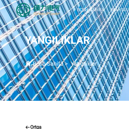
BOSH SAHIFA
MAHSUL
YANGILIKLAR
Bosh Sahifa
>
Yangiliklar
Ortga