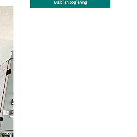
Biz bilan bog'laning