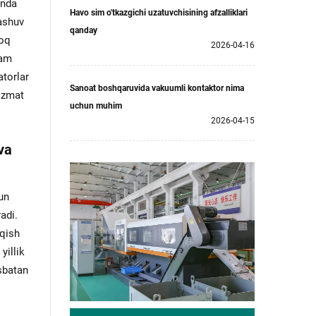
anda
Havo sim o'tkazgichi uzatuvchisining afzalliklari
tashuv
qanday
roq
2026-04-16
ham
atorlar
Sanoat boshqaruvida vakuumli kontaktor nima
xizmat
uchun muhim
2026-04-15
va
hun
adi.
iqish
yillik
isbatan