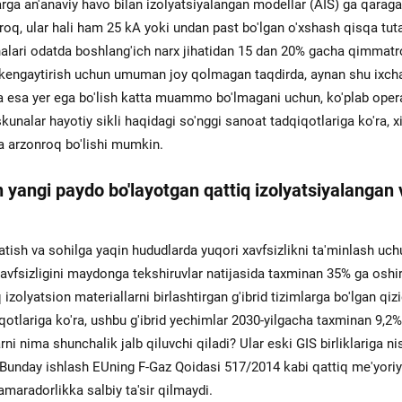
arga an'anaviy havo bilan izolyatsiyalangan modellar (AIS) ga qarag
oq, ular hali ham 25 kA yoki undan past bo'lgan o'xshash qisqa tu
unalari odatda boshlang'ich narx jihatidan 15 dan 20% gacha qimmat
a kengaytirish uchun umuman joy qolmagan taqdirda, aynan shu ixc
da esa yer ega bo'lish katta muammo bo'lmagani uchun, ko'plab oper
kunalar hayotiy sikli haqidagi so'nggi sanoat tadqiqotlariga ko'ra, 
ha arzonroq bo'lishi mumkin.
n yangi paydo bo'layotgan qattiq izolyatsiyalangan 
xtatish va sohilga yaqin hududlarda yuqori xavfsizlikni ta'minlash uc
 xavfsizligini maydonga tekshiruvlar natijasida taxminan 35% ga oshir
zolyatsion materiallarni birlashtirgan g'ibrid tizimlarga bo'lgan qiz
ariga ko'ra, ushbu g'ibrid yechimlar 2030-yilgacha taxminan 9,2% 
ni nima shunchalik jalb qiluvchi qiladi? Ular eski GIS birliklariga n
 Bunday ishlash EUning F-Gaz Qoidasi 517/2014 kabi qattiq me'yoriy
amaradorlikka salbiy ta'sir qilmaydi.