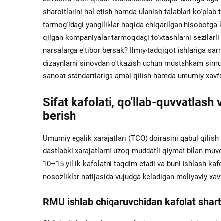
sharoitlarini hal etish hamda ulanish talablari ko'plab tu
tarmog'idagi yangiliklar haqida chiqarilgan hisobotga 
qilgan kompaniyalar tarmoqdagi to'xtashlarni sezilarli
narsalarga e'tibor bersak? Ilmiy-tadqiqot ishlariga sa
dizaynlarni sinovdan o'tkazish uchun mustahkam simul
sanoat standartlariga amal qilish hamda umumiy xavfsi
Sifat kafolati, qo'llab-quvvatlash
berish
Umumiy egalik xarajatlari (TCO) doirasini qabul qilis
dastlabki xarajatlarni uzoq muddatli qiymat bilan muv
10–15 yillik kafolatni taqdim etadi va buni ishlash ka
nosozliklar natijasida vujudga keladigan moliyaviy xavf
RMU ishlab chiqaruvchidan kafolat shartl