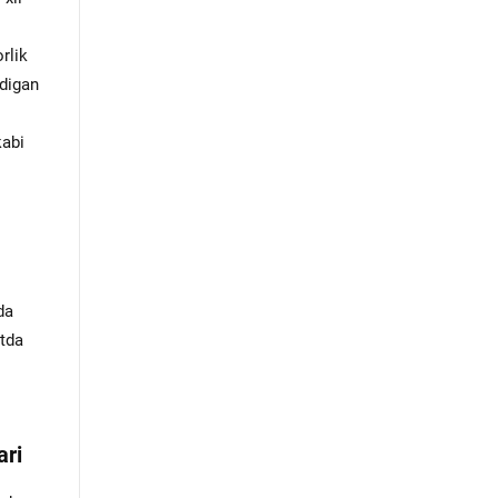
rlik
adigan
kabi
da
atda
ari