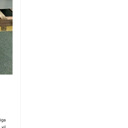
tiga
 xil