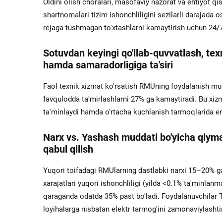
Oldini olish choralari, masofaviy nazorat va ehtiyot q
shartnomalari tizim ishonchliligini sezilarli darajada
rejaga tushmagan to'xtashlarni kamaytirish uchun 24/7 t
Sotuvdan keyingi qo'llab-quvvatlash, texn
hamda samaradorligiga ta'siri
Faol texnik xizmat ko'rsatish RMUning foydalanish mudd
favqulodda ta'mirlashlarni 27% ga kamaytiradi. Bu xiz
ta'minlaydi hamda o'rtacha kuchlanish tarmoqlarida e
Narx vs. Yashash muddati bo'yicha qiyma
qabul qilish
Yuqori toifadagi RMUlarning dastlabki narxi 15–20% g
xarajatlari yuqori ishonchliligi (yilda <0.1% ta'minlan
qaraganda odatda 35% past bo'ladi. Foydalanuvchilar TC
loyihalarga nisbatan elektr tarmog'ini zamonaviylashti