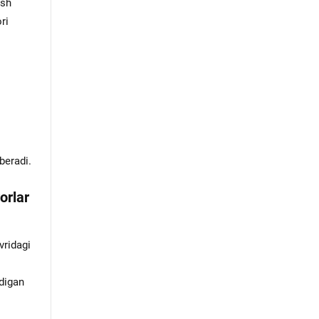
ish
ri
beradi.
orlar
vridagi
adigan