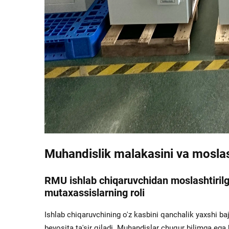
Muhandislik malakasini va moslas
RMU ishlab chiqaruvchidan moslashtirilg
mutaxassislarning roli
Ishlab chiqaruvchining o'z kasbini qanchalik yaxshi baj
bevosita ta'sir qiladi. Muhandislar chuqur bilimga ega bo