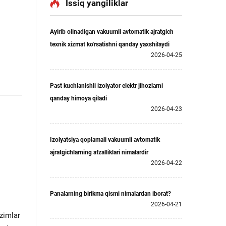
Issiq yangiliklar
Ayirib olinadigan vakuumli avtomatik ajratgich
texnik xizmat ko'rsatishni qanday yaxshilaydi
2026-04-25
Past kuchlanishli izolyator elektr jihozlarni
qanday himoya qiladi
2026-04-23
Izolyatsiya qoplamali vakuumli avtomatik
ajratgichlarning afzalliklari nimalardir
2026-04-22
Panalarning birikma qismi nimalardan iborat?
2026-04-21
izimlar