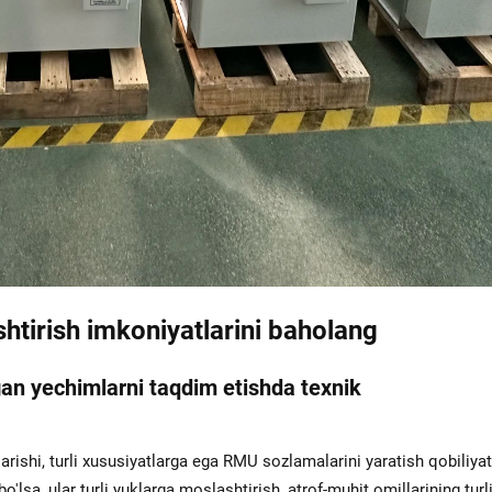
htirish imkoniyatlarini baholang
an yechimlarni taqdim etishda texnik
arishi, turli xususiyatlarga ega RMU sozlamalarini yaratish qobiliya
'lsa, ular turli yuklarga moslashtirish, atrof-muhit omillarining turli