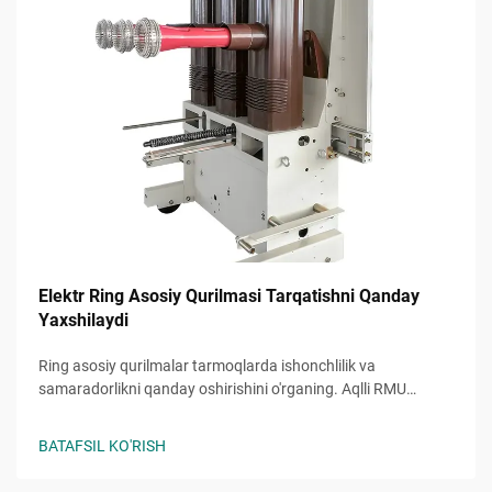
Elektr Ring Asosiy Qurilmasi Tarqatishni Qanday
Yaxshilaydi
Ring asosiy qurilmalar tarmoqlarda ishonchlilik va
samaradorlikni qanday oshirishini o'rganing. Aqlli RMU
yechimlari bilan to'xtashlarni kamaytiring va yukni
muvozanatlashni yaxshilang. Batafsil ma'lumot oling.
BATAFSIL KO'RISH