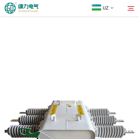
UZ
Mahsulotlar
Qidiruv
Yangiliklar
Biz Haqimizda
Yechimlar
Юкلاш
Biz bilan bog'lanish