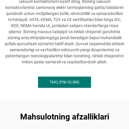
vakuum kontaktorlarni kashf eting. Bizning vakuum
kontaktorlarimiz zamonaviy elektr tarmoqlarining qattiq talablarini
qondirish uchun mo'ljallangan bo'lib, ishonchlilik va samaradorlikni
ta'minlaydi. ASTA, KEMA, TÜV va CE sertifikatlari bilan birga IEC,
IEEE, NEMA hamda UL jumladan xalqaro standartlarga rioya
qilamiz. Bizning maxsus tadqiqot va ishlab chiqarish guruhimiz
sizning aniq ehtiyojlaringizga javob beradigan bepul muhandislik
qo'llab-quvvatlash xizmatini taklif etadi. Quvvat taqsimotida ishlash
samaradorligi va xavfsizlikni oshiruvchi yangi dizaynlarimiz va
patentlangan texnologiyalarimiz bilan tanishing. Ishlab chiqarishni
imkon qadar samarali va raqobatbardosh qilish.
TAKLIFNI OLING
Mahsulotning afzalliklari