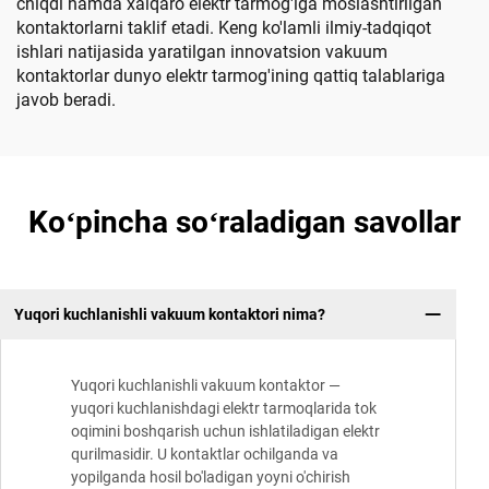
chiqdi hamda xalqaro elektr tarmog'iga moslashtirilgan
kontaktorlarni taklif etadi. Keng ko'lamli ilmiy-tadqiqot
ishlari natijasida yaratilgan innovatsion vakuum
kontaktorlar dunyo elektr tarmog'ining qattiq talablariga
javob beradi.
Koʻpincha soʻraladigan savollar
Yuqori kuchlanishli vakuum kontaktori nima?
Yuqori kuchlanishli vakuum kontaktor —
yuqori kuchlanishdagi elektr tarmoqlarida tok
oqimini boshqarish uchun ishlatiladigan elektr
qurilmasidir. U kontaktlar ochilganda va
yopilganda hosil bo'ladigan yoyni o'chirish