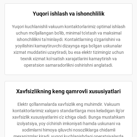
Yuqori ishlash va ishonchlilik
Yuqori kuchlanishli vakuum kontaktorlarimiz optimal ishlash
uchun mo'ljallangan bo'lib, minimal to'xtash va maksimal
ishonchlilikni ta'minlaydi. Kontaktlarning o'zgarishini va
yoyilishini kamaytiruvchi dizaynga ega bo'lgan uskunalar
xizmat muddatini uzaytiradi, bu esa elektr tizimingiz uchun
texnik xizmat ko'rsatish xarajatlarini kamaytirish va
operatsion samaradorlikni oshirishni anglatadi.
Xavfsizlikning keng qamrovli xususiyatlari
Elektr qo'llanmalarda xavfsizlik eng muhimdir. Vakuum
kontaktorlarimiz xalqaro standartlarga mos keladigan ilg'or
xavfsizlik xususiyatlarini o'z ichiga oladi. Bunga mustahkam
izolyatsiya, yoy o'chirish imkoniyati hamda uskunani va
xodimlarni himoya qiluvchi nosozliklarga chidamli
mexanizmlar kiradi, yuqori kuchlanishdagi operatsiyalarda