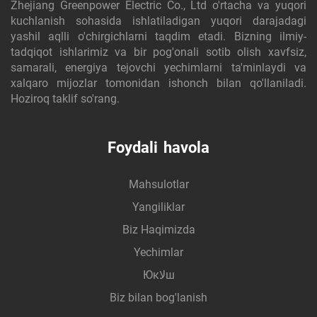
Zhejiang Greenpower Electric Co., Ltd o'rtacha va yuqori
kuchlanish sohasida ishlatiladigan yuqori darajadagi
yashil aqlli o'chirgichlarni taqdim etadi. Bizning ilmiy-
tadqiqot ishlarimiz va bir pog'onali sotib olish xavfsiz,
samarali, energiya tejovchi yechimlarni ta'minlaydi va
xalqaro mijozlar tomonidan ishonch bilan qo'llaniladi.
Hoziroq taklif so'rang.
Foydali havola
Mahsulotlar
Yangiliklar
Biz Haqimizda
Yechimlar
Юкلاш
Biz bilan bog'lanish