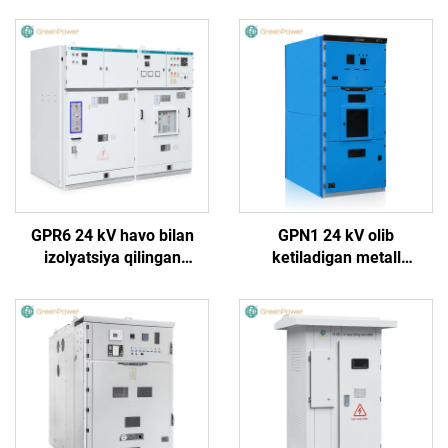
GPR6 24 kV havo bilan
GPN1 24 kV olib
izolyatsiya qilingan
ketiladigan metall
o‘tkazgich qurilma
qoplamali yopiq o‘tkazgich
qurilma