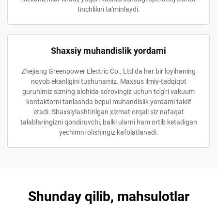
tinchlikni ta'minlaydi.
Shaxsiy muhandislik yordami
Zhejiang Greenpower Electric Co., Ltd da har bir loyihaning
noyob ekanligini tushunamiz. Maxsus ilmiy-tadqiqot
guruhimiz sizning alohida so'rovingiz uchun to'g'ri vakuum
kontaktorni tanlashda bepul muhandislik yordami taklif
etadi. Shaxsiylashtirilgan xizmat orqali siz nafaqat
talablaringizni qondiruvchi, balki ularni ham ortib ketadigan
yechimni olishingiz kafolatlanadi.
Shunday qilib, mahsulotlar