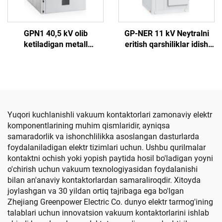
GPN1 40,5 kV olib
GP-NER 11 kV Neytralni
ketiladigan metall
eritish qarshiliklar idish
qoplamali yopiq o‘tkazgich
quti
qurilma
Yuqori kuchlanishli vakuum kontaktorlari zamonaviy elektr
komponentlarining muhim qismlaridir, ayniqsa
samaradorlik va ishonchlilikka asoslangan dasturlarda
foydalaniladigan elektr tizimlari uchun. Ushbu qurilmalar
kontaktni ochish yoki yopish paytida hosil bo'ladigan yoyni
o'chirish uchun vakuum texnologiyasidan foydalanishi
bilan an'anaviy kontaktorlardan samaraliroqdir. Xitoyda
joylashgan va 30 yildan ortiq tajribaga ega bo'lgan
Zhejiang Greenpower Electric Co. dunyo elektr tarmog'ining
talablari uchun innovatsion vakuum kontaktorlarini ishlab