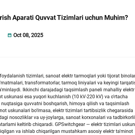
rish Aparati Quvvat Tizimlari uchun Muhim?
Oct 08, 2025
ydalanish tizimlari, sanoat elektr tarmoqlari yoki tijorat binola
o'rnatmalari, transformatorlar, tarmoq liniyalari va keyingi tarqati
a'minlaydi. Ikkinchi darajadagi taqsimlash paneli mahalliy elektr
not uskunasi esa yuqori kuchlanish (10 kV-220 kV) va o'rtacha
h nuqtasiga quvvatni boshqarish, himoya qilish va taqsimlash
inot uskunalari bo'lmasa, elektr tizimlari tartibsizlik chegarasida
dagi nosozliklar va uy-joylarga, sanoat korxonalari va tadbirkorli
xatarlarni keltirib chiqaradi. GPSwitchgear — elektr tizimlari uskun
qilgan va ishlab chiqarilgan mustahkam asosiy elektr ta'minot