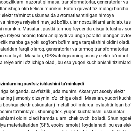
nosozliklarni nazorat qilmasa, transformatorlar, generatorlar va
stlanishiga olib kelishi mumkin. Butun quvvat tizimidagi barcha
elektr ta'minot uskunasida avtomatlashtirilgan himoya
 himoya relyelari mavjud bo'lib, ular nosozliklarni aniqlab, ta's
ishi mumkin. Masalan, pastki tarmoq feyderida qisqa tutashuv sod
oya relyesi noaniq tokni aniqlaydi va unga parallel ulangan avto
ozlik manbaiga yoki sog'lom bo'limlarga tarqalishini oldini oladi.
laridan farqli o'laroq, generatorlar va tarmoq transformatorlari
an saqlaydi. Masalan, GPSwitchgearning asosiy elektr ta'minot
relyelarini o'z ichiga oladi, bu esa yuqori kuchlanishli tizimlar
zimlarning xavfsiz ishlashini ta'minlaydi
riga kelganda, xavfsizlik juda muhim. Aksariyat asosiy elektr
aning jismoniy dizaynini o'z ichiga oladi. Masalan, yuqori kuchl
 boshqa elektr uskunalari) metall bo'limlarga joylashtirilgan bo'l
lashini ta'minlaydi, shuningdek, yuqori kuchlanishli uskunalar
shlarni oldini oladi hamda ularni cheklovchi bo'ladi. Shuningdek
tsiya materiallaridan (SF6, epoksi smola) foydalanadi, bu esa elek