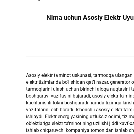
Nima uchun Asosiy Elektr Uyu
Asosiy elektr ta'minot uskunasi, tarmoqqa ulangan fo
elektr tizimlarida bo'lishidan qat'i nazar, generator 
tarmoqlarini ulash uchun birinchi aloqa nuqtasini t
boshqaruvi vazifasini bajaradi, asosiy elektr ta'mi
kuchlanishli tokni boshqaradi hamda tizimga kiris
vazifalarini olib boradi. Ishonchli asosiy elektr ta'm
ishlaydi. Elektr energiyasining uzluksiz oqimi, tizim
ob'ektlariga elektr ta'minotining uzilishi jiddi xavf-
ishlab chiqaruvchi kompaniya tomonidan ishlab chi