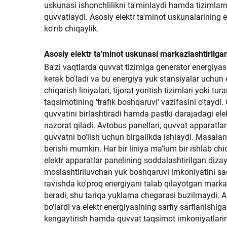
uskunasi ishonchlilikni ta'minlaydi hamda tizimlarn
quvvatlaydi. Asosiy elektr ta'minot uskunalarining 
ko'rib chiqaylik.
Asosiy elektr ta'minot uskunasi markazlashtirilga
Ba'zi vaqtlarda quvvat tizimiga generator energiya
kerak bo'ladi va bu energiya yuk stansiyalar uchun e
chiqarish liniyalari, tijorat yoritish tizimlari yoki 
taqsimotining 'trafik boshqaruvi' vazifasini o'taydi
quvvatini birlashtiradi hamda pastki darajadagi el
nazorat qiladi. Avtobus panellari, quvvat apparatla
quvvatni bo'lish uchun birgalikda ishlaydi. Masalan,
berishi mumkin. Har bir liniya ma'lum bir ishlab ch
elektr apparatlar panelining soddalashtirilgan dizay
moslashtiriluvchan yuk boshqaruvi imkoniyatini saq
ravishda ko'proq energiyani talab qilayotgan mark
beradi, shu tariqa yuklama chegarasi buzilmaydi. A
bo'lardi va elektr energiyasining sarfiy sarflanishig
kengaytirish hamda quvvat taqsimot imkoniyatlarini