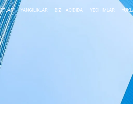
OTLAR
YANGILIKLAR
BIZ HAQIDIDA
YECHIMLAR
YUKL