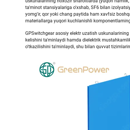
uskunalarining noxozir sharoitlarda (yuqori namlik,
ta'minot stansiyalariga o'xshab, SF6 bilan izolyatsi
yomg'ir, qor yoki chang paytida ham xavfsiz boshqar
materiallarga yuqori kuchlanishli komponentlarning ta
GPSwitchgear asosiy elektr uzatish uskunalarining 
kelishini ta'minlaydi hamda dielektrik mustahkamlik
o'tkazilishini ta'minlaydi, shu bilan quvvat tizimlari