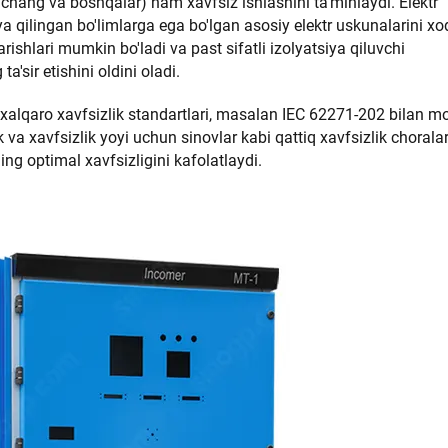
 chang va boshqalar) ham xavfsiz ishlashini ta'minlaydi. Elektr
ya qilingan bo'limlarga ega bo'lgan asosiy elektr uskunalarini xo
ishlari mumkin bo'ladi va past sifatli izolyatsiya qiluvchi
'sir etishini oldini oladi.
xalqaro xavfsizlik standartlari, masalan IEC 62271-202 bilan m
 va xavfsizlik yoyi uchun sinovlar kabi qattiq xavfsizlik chorala
ning optimal xavfsizligini kafolatlaydi.