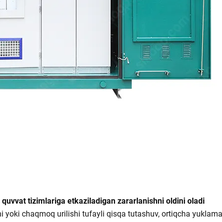
 quvvat tizimlariga etkaziladigan zararlanishni oldini oladi
i yoki chaqmoq urilishi tufayli qisqa tutashuv, ortiqcha yuklam