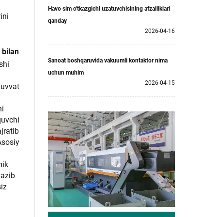
Havo sim o'tkazgichi uzatuvchisining afzalliklari
ini
qanday
2026-04-16
 bilan
Sanoat boshqaruvida vakuumli kontaktor nima
shi
uchun muhim
2026-04-15
 quvvat
ni
quvchi
jratib
Asosiy
mik
kazib
iz