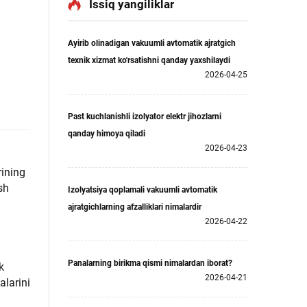
Issiq yangiliklar
Ayirib olinadigan vakuumli avtomatik ajratgich
texnik xizmat ko'rsatishni qanday yaxshilaydi
2026-04-25
Past kuchlanishli izolyator elektr jihozlarni
qanday himoya qiladi
2026-04-23
rining
sh
Izolyatsiya qoplamali vakuumli avtomatik
ajratgichlarning afzalliklari nimalardir
2026-04-22
Panalarning birikma qismi nimalardan iborat?
k
2026-04-21
alarini