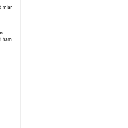
dimlar
os
ri ham