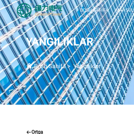
BOSH SAHIFA
MAHSUL
YANGILIKLAR
Bosh Sahifa
>
Yangiliklar
Ortga