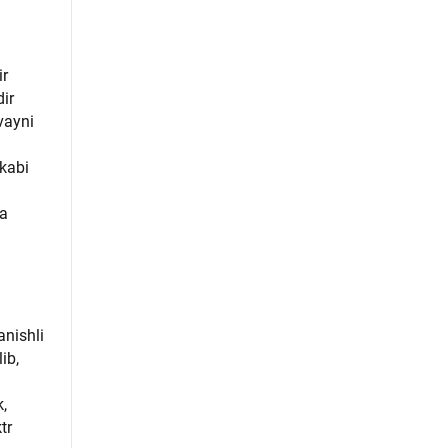
ir
ir
vayni
 kabi
da
anishli
ib,
,
tr