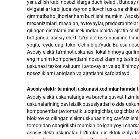
yer uzilish kabi nosozliklarga duch keladi. Bunday 
dvigatellar kabi juda vayron qiluvchi uskuna shika
qimmatbaho jihozlar ham buzilishi mumkin. Asosiy 
mexanizmlari, masalan, avtovaylar, predoxranitelar va
qilingan qismlarni millisekundlar ichida ajratib ol
bo'lganda, asosiy elektr ta'minot uskunasining him
yoqib, feyderdagi tokni o'chirib qo'yadi. Bu esa nos
Asosiy elektr ta'minot uskunasi lokal himoya qurilma
eng muhim komponentlarni nosozliklarning ta'sirid
uskunasi tezkor vakuumli avtovaylar va aqlli himoya 
nosozliklarni aniqlash va ajratishni kafolatlaydi.
Asosiy elektr ta'minoti uskunasi xodimlar hamda ti
Asosiy elektr uskunalariga va barcha quvvat tizimla
uskunalarining xavfsizlik xususiyatlari o'zida uskun
komponentlar (avtomatik uloqtirgichlar, uzgichlar va
blokirovka qilingan elektr uskunasining xavfsiz ish
tomonidan chaqirilishi mumkin bo'lgan yoyli charka
asosiy elektr uskunalari bo'limlari dielektrik izolya