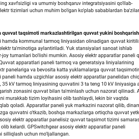
ing xavfsizligi va umumiy boshqaruv integratsiyasini qo'llab-
elektr tizimlari uchun muhim bo'lgan ko'plab sabablardan ba'zilar
n quvvat taqsimoti markazlashtirilgan quvvat yukini boshqarish
si hamda kommunal tarmoq liniyasidan olinadigan quvvat kiritili
lektr ta'minotiga aylantiriladi. Yuk stansiyalari sanoat ishlab
turar-joy tumanlari bo'lishi mumkin. Asosiy elektr apparatlar paneli
. Quvvat apparatlari paneli tarmoq va generatsiya liniyalarining
ektr panelariga va bevosita katta yuklamalarga quvvat taqsimoti
ri paneli hamda uzgichlar asosiy elektr apparatlar panelidan chi
 35 kV tarmoq liniyasining quvvatini 3 ta teng 10 kV liniyasiga a
iqarish zonasini quvvat bilan ta'minlash uchun nazorat qilinadi. 
ni murakkab tizim loyihasini olib tashlaydi, lekin bir vaqtda
lab qoladi. Apparatlar paneli yuk markazini nazorat qilib, dina
azga quvvatni o'tkazib, boshqa markazlarga ortiqcha quvvat yet
sosiy elektr apparatlar panelisiz quvvat taqsimot tizimi samaras
a olib kelardi. GPSwitchgear asosiy elektr apparatlar paneli
 silliqlash uchun mo'ljallangan.