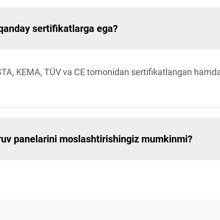
qanday sertifikatlarga ega?
STA, KEMA, TÜV va CE tomonidan sertifikatlangan hamda
uv panelarini moslashtirishingiz mumkinmi?