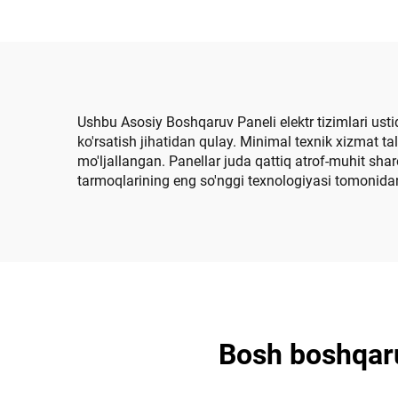
Ushbu Asosiy Boshqaruv Paneli elektr tizimlari ust
ko'rsatish jihatidan qulay. Minimal texnik xizmat t
mo'ljallangan. Panellar juda qattiq atrof-muhit sharoi
tarmoqlarining eng so'nggi texnologiyasi tomonidan
Bosh boshqaruv