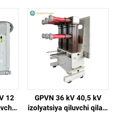
V 12
GPVN 36 kV 40,5 kV
uvchi
izolyatsiya qiluvchi qilafli
zgich
vakuumli uzatish uzgich