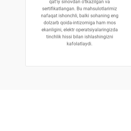
qat'iy sinovdan o'tkazilgan va
sertifikatlangan. Bu mahsulotlarimiz
nafaqat ishonchli, balki sohaning eng
dolzarb qoida-intizomiga ham mos
ekanligini, elektr operatsiyalaringizda
tinchlik hissi bilan ishlashingizni
kafolatlaydi.