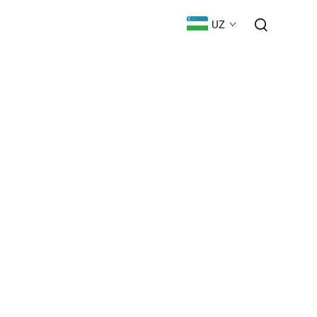
ЮКلاШ
BIZ BILAN BOG'LANISH
UZ