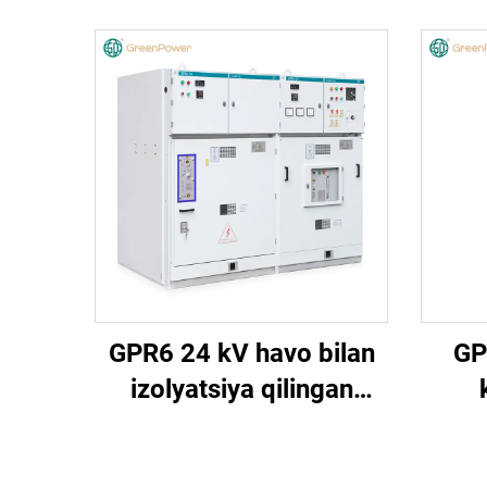
GPR6 24 kV havo bilan
GP
izolyatsiya qilingan
o‘tkazgich qurilma
iz
o‘