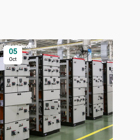
05
0
Oct
Oc