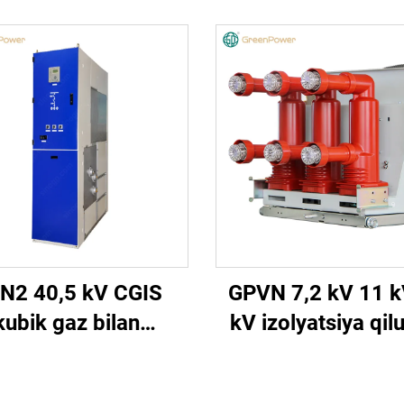
N2 40,5 kV CGIS
GPVN 7,2 kV 11 k
kubik gaz bilan
kV izolyatsiya qil
olyatsiya qilingan
qilvchi vakuumli u
tkazgich qurilma