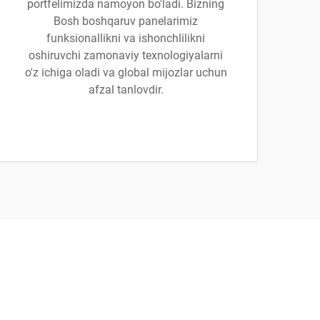
portfelimizda namoyon bo'ladi. Bizning
Bosh boshqaruv panelarimiz
funksionallikni va ishonchlilikni
oshiruvchi zamonaviy texnologiyalarni
o'z ichiga oladi va global mijozlar uchun
afzal tanlovdir.