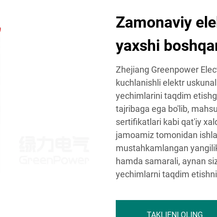
Zamonaviy ele
yaxshi boshqar
Zhejiang Greenpower Electr
kuchlanishli elektr uskunal
yechimlarini taqdim etishg
tajribaga ega bo'lib, mah
sertifikatlari kabi qat'iy x
jamoamiz tomonidan ishlab 
mustahkamlangan yangilik y
hamda samarali, aynan siz
yechimlarni taqdim etishni
TAKLIFNI OLING