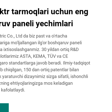
ktr tarmoqlari uchun eng
uv paneli yechimlari
ic Co., Ltd da biz past va o'rtacha
ariga mo'ljallangan ilg'or boshqaruv paneli
a ixtisoslashganmiz. 30 yildan ortiq R&D
sulotlarimiz ASTA, KEMA, TÜV va CE
alqaro standartlarga javob beradi. Ilmiy-tadqiqot
chiqilgan, 150 dan ortiq patentlar bilan
aratuvchi dizaynimiz sizga sifatli, ishonchli
ning ehtiyojlaringizga mos keladigan
 kafolatlaydi.