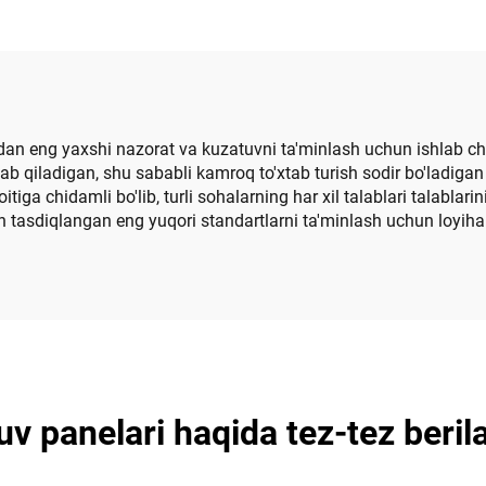
idan eng yaxshi nazorat va kuzatuvni ta'minlash uchun ishlab c
alab qiladigan, shu sababli kamroq to'xtab turish sodir bo'ladig
tiga chidamli bo'lib, turli sohalarning har xil talablari talablari
 tasdiqlangan eng yuqori standartlarni ta'minlash uchun loyiha
 panelari haqida tez-tez beril