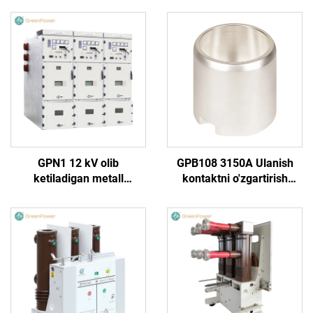
GPN1 12 kV olib
GPB108 3150A Ulanish
ketiladigan metall
kontaktni o'zgartirish
qoplamali yopiq o‘tkazgich
mumkin emas
qurilma