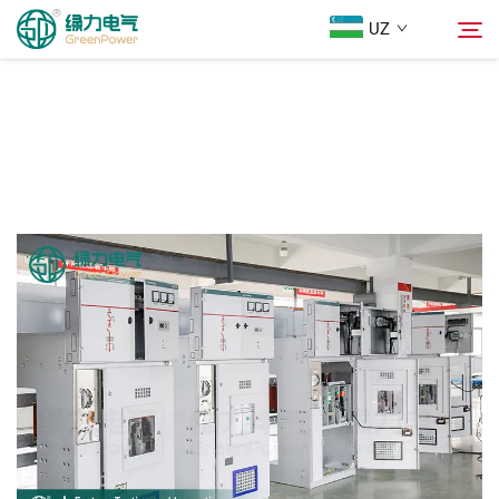
UZ
Mahsulotlar
Qidiruv
Yangiliklar
Biz Haqimizda
Yechimlar
Юкلاш
Biz bilan bog'lanish