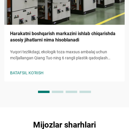
Harakatni boshqarish markazini ishlab chiqarishda
asosiy jihatlarni nima hisoblanadi
Yuqori tezlikdagi, ekologik toza maxsus ambalaj uchun
mo'ljallangan Qiang Tuo ning 6 rangli plastik qadoqlash
mashinasi bilan brendingizni kuchaytiring. Murakkab
dizaynlarni soddalashtiring va ishlab chiqarish vaqtini
BATAFSIL KO'RISH
qisqartiring. Buguv dasturini so'rang.
Mijozlar sharhlari