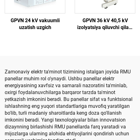
GPVN 24 kV vakuumli
GPVN 36 kV 40,5 kV
uzatish uzgich
izolyatsiya qiluvchi qilafli
vakuumli uzatish uzgich
Zamonaviy elektr ta'minot tizimining istalgan joyida RMU
panellar muhim rol o'ynaydi. Ushbu panellar elektr
energiyasining xavfsiz va samarali nazoratini ta'minlab,
oxirgi foydalanuvchilarga barqaror tarzda ta'minot
yetkazish imkonini beradi. Bu panellar sifat va funktsional
ishlashning eng yuqori standartlariga muvofiq yaratilgan
bo'lib, turli madaniy sharoitlarda keng doza qo'llanish
imkonini beradi. Yangi texnologiyalar bilan innovatsion
dizaynning birlashishi RMU panellarda farq yaratadi va
mijozlarga ularning alohida ehtiyojlarini qondirish uchun