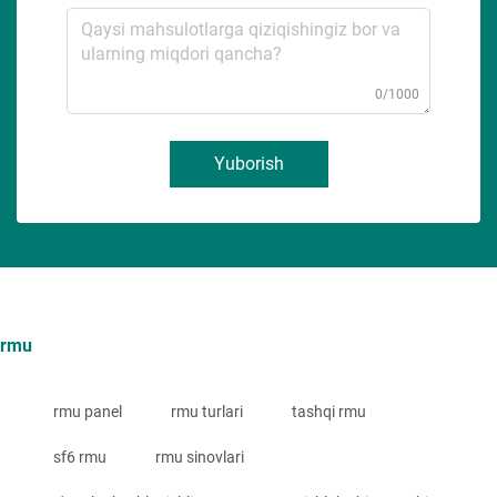
0/1000
Yuborish
rmu
rmu panel
rmu turlari
tashqi rmu
sf6 rmu
rmu sinovlari