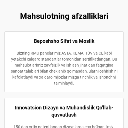
Mahsulotning afzalliklari
Beposhsho Sifat va Moslik
Bizning RMU panelarimiz ASTA, KEMA, TÜV va CE kabi
yetakchi xalqaro standartlar tomonidan sertifikatlangan. Bu
mahsulotlarimiz xavfsizlik va ishlash jihatidan faqatgina
sanoat talablari bilan cheklanib qolmasdan, ularni oshirishini
kafolatlaydi va xalqaro mijozlarimizga tinchlik va ishonchni
ta'minlaydi.
Innovatsion Dizayn va Muhandislik Qo'llab-
quvvatlash
150 dan ortiq patentlangan dizaynlarga ega bo'lgan ilmiy-