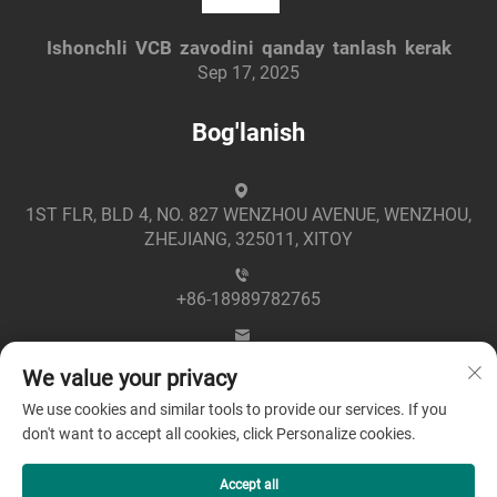
Ishonchli VCB zavodini qanday tanlash kerak
Sep 17, 2025
Bog'lanish
1ST FLR, BLD 4, NO. 827 WENZHOU AVENUE, WENZHOU,
ZHEJIANG, 325011, XITOY
+86-18989782765
[email protected]
We value your privacy
We use cookies and similar tools to provide our services. If you
don't want to accept all cookies, click Personalize cookies.
Accept all