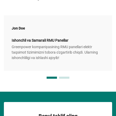
Jon Doe
Ishonchli va Samarali RMU Panellar
Greenpower kompaniyasining RMU panellari elektr
taqsimot tizimimizni tobora o'zgartirib chiqdi. Ularning
ishonchliligi va ishlashi ajoyib!
Bepul taklif oling