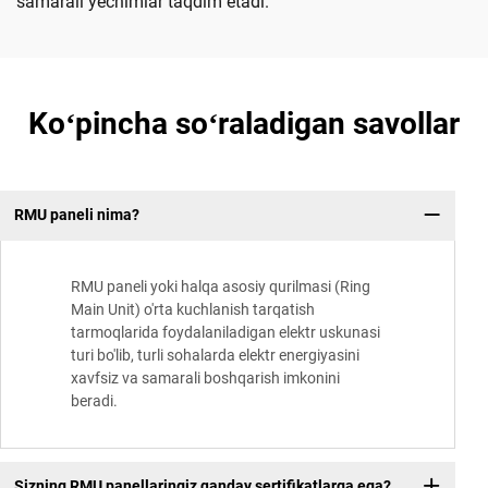
samarali yechimlar taqdim etadi.
Koʻpincha soʻraladigan savollar
RMU paneli nima?
RMU paneli yoki halqa asosiy qurilmasi (Ring
Main Unit) o'rta kuchlanish tarqatish
tarmoqlarida foydalaniladigan elektr uskunasi
turi bo'lib, turli sohalarda elektr energiyasini
xavfsiz va samarali boshqarish imkonini
beradi.
Sizning RMU panellaringiz qanday sertifikatlarga ega?