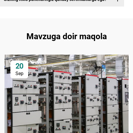
Mavzuga doir maqola
20
Sep