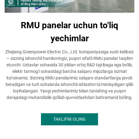
RMU panelar uchun to'liq
yechimlar
Zhejiang Greenpower Electric Co., Ltd. kompaniyasiga xush kelibsiz
— sizning ishonchli hamkoringiz, yuqori sifatli RMU panelar taqdim
etuvchi. Ustavlar sohasida 30 yildan ortiq R&D tajribaga ega bo'lib,
elektr tarmog'i sohasidagi barcha xalqaro mijozlarga xizmat
ko'rsinamiz. Bizning RMU panelarimiz xalqaro standartlarga javob
beradigan va turli sohalarda ishonchli ishlashni ta'minlaydigan qilib
loyihalangan. Yangi yechimlarimiz bilan tanishing va yuqori
darajadagi muhandislik qo'llab-quvvatlashdan bahramand bo'ling.
TAKLIFNI OLING