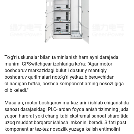
To'g'ri uskunalar bilan ta'minlanish ham ayni darajada
muhim. GPSwitchgear izohlariga ko'ra: "Agar motor
boshqaruv markazidagi bulutli dasturiy mantiqiy
boshqaruv qurilmalari noto'g'ri yetkazib beruvchidan
olinadigan bo'lsa, boshqa komponentlarning nosozligiga
olib keladi."
Masalan, motor boshqaruv markazlarini ishlab chiqarishda
sanoat darajasidagi PLC-lardan foydalanish tizimning juda
yuqori harorat yoki chang kabi ekstremal sanoat sharoitida
uzoq muddat barqaror ishlash imkonini beradi. Sifati past
komponentlar tez-tez nosozlik yuzaga kelish ehtimolini