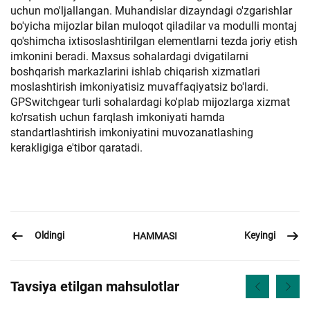
uchun mo'ljallangan. Muhandislar dizayndagi o'zgarishlar
bo'yicha mijozlar bilan muloqot qiladilar va modulli montaj
qo'shimcha ixtisoslashtirilgan elementlarni tezda joriy etish
imkonini beradi. Maxsus sohalardagi dvigatilarni
boshqarish markazlarini ishlab chiqarish xizmatlari
moslashtirish imkoniyatisiz muvaffaqiyatsiz bo'lardi.
GPSwitchgear turli sohalardagi ko'plab mijozlarga xizmat
ko'rsatish uchun farqlash imkoniyati hamda
standartlashtirish imkoniyatini muvozanatlashing
kerakligiga e'tibor qaratadi.
Oldingi
Keyingi
HAMMASI
Tavsiya etilgan mahsulotlar