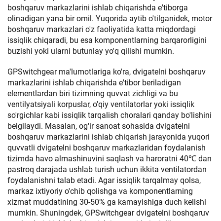
boshqaruv markazlarini ishlab chiqarishda e'tiborga
olinadigan yana bir omil. Yuqorida aytib o'tilganidek, motor
boshqaruv markazlari o'z faoliyatida katta miqdordagi
issiqlik chiqaradi, bu esa komponentlarning barqarorligini
buzishi yoki ularni butunlay yo'q qilishi mumkin.
GPSwitchgear ma'lumotlariga ko'ra, dvigatelni boshqaruv
markazlarini ishlab chiqarishda e'tibor beriladigan
elementlardan biri tizimning quvvat zichligi va bu
ventilyatsiyali korpuslar, o'qiy ventilatorlar yoki issiqlik
so'rgichlar kabi issiqlik tarqalish choralari qanday bo'lishini
belgilaydi. Masalan, og'ir sanoat sohasida dvigatelni
boshqaruv markazlarini ishlab chiqarish jarayonida yuqori
quvvatli dvigatelni boshqaruv markazlaridan foydalanish
tizimda havo almashinuvini saqlash va haroratni 40℃ dan
pastroq darajada ushlab turish uchun ikkita ventilatordan
foydalanishni talab etadi. Agar issiqlik tarqalmay qolsa,
markaz ixtiyoriy o'chib qolishga va komponentlarning
xizmat muddatining 30-50% ga kamayishiga duch kelishi
mumkin. Shuningdek, GPSwitchgear dvigatelni boshqaruv