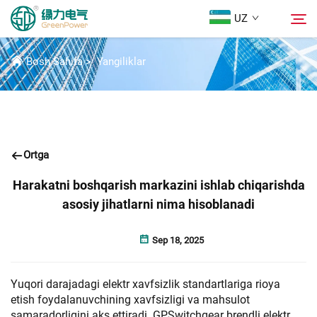
UZ
YANGILIKLAR
Bosh Sahifa
>
Yangiliklar
Mahsulotlar
Qidirish
Yangiliklar
Ortga
Biz Haqidida
Harakatni boshqarish markazini ishlab chiqarishda
asosiy jihatlarni nima hisoblanadi
Yechimlar
Sep 18, 2025
Yuklab Olish
Yuqori darajadagi elektr xavfsizlik standartlariga rioya
etish foydalanuvchining xavfsizligi va mahsulot
Biz bilan bog'lanish
samaradorligini aks ettiradi. GPSwitchgear brendli elektr