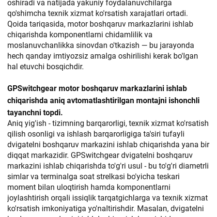
oshiradi va natijada yakuniy foydalanuvchilarga
qo'shimcha texnik xizmat ko'rsatish xarajatlari ortadi.
Qoida tariqasida, motor boshqaruv markazlarini ishlab
chiqarishda komponentlarni chidamlilik va
moslanuvchanlikka sinovdan o'tkazish — bu jarayonda
hech qanday imtiyozsiz amalga oshirilishi kerak bo'lgan
hal etuvchi bosqichdir.
GPSwitchgear motor boshqaruv markazlarini ishlab
chiqarishda aniq avtomatlashtirilgan montajni ishonchli
tayanchni topdi.
Aniq yig'ish - tizimning barqarorligi, texnik xizmat ko'rsatish
qilish osonligi va ishlash barqarorligiga ta'siri tufayli
dvigatelni boshqaruv markazini ishlab chiqarishda yana bir
diqqat markazidir. GPSwitchgear dvigatelni boshqaruv
markazini ishlab chiqarishda to'g'ri usul - bu to'g'ri diametrli
simlar va terminalga soat strelkasi bo'yicha teskari
moment bilan uloqtirish hamda komponentlarni
joylashtirish orqali issiqlik tarqatgichlarga va texnik xizmat
ko'rsatish imkoniyatiga yo'naltirishdir. Masalan, dvigatelni