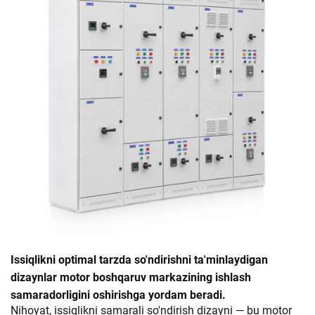
Issiqlikni optimal tarzda so'ndirishni ta'minlaydigan
dizaynlar motor boshqaruv markazining ishlash
samaradorligini oshirishga yordam beradi.
Nihoyat, issiqlikni samarali so'ndirish dizayni — bu motor