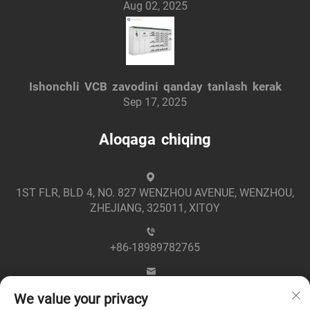
Aug 02, 2025
Ishonchli VCB zavodini qanday tanlash kerak
Sep 17, 2025
Aloqaga chiqing
1ST FLR, BLD 4, NO. 827 WENZHOU AVENUE, WENZHOU,
ZHEJIANG, 325011, XITOY
+86-18989782765
[email protected]
We value your privacy