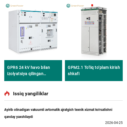
GPR6 24 kV havo bilan
GPM2.1 To‘liq to‘plam kirish
izolyatsiya qilingan
shkafi
o‘tkazgich qurilma
Issiq yangiliklar
Ayirib olinadigan vakuumli avtomatik ajratgich texnik xizmat ko'rsatishni
qanday yaxshilaydi
2026-04-25