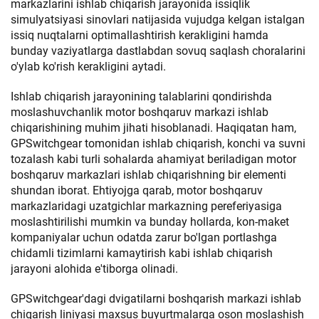
markazlarini ishlab chiqarish jarayonida issiqlik
simulyatsiyasi sinovlari natijasida vujudga kelgan istalgan
issiq nuqtalarni optimallashtirish kerakligini hamda
bunday vaziyatlarga dastlabdan sovuq saqlash choralarini
o'ylab ko'rish kerakligini aytadi.
Ishlab chiqarish jarayonining talablarini qondirishda
moslashuvchanlik motor boshqaruv markazi ishlab
chiqarishining muhim jihati hisoblanadi. Haqiqatan ham,
GPSwitchgear tomonidan ishlab chiqarish, konchi va suvni
tozalash kabi turli sohalarda ahamiyat beriladigan motor
boshqaruv markazlari ishlab chiqarishning bir elementi
shundan iborat. Ehtiyojga qarab, motor boshqaruv
markazlaridagi uzatgichlar markazning pereferiyasiga
moslashtirilishi mumkin va bunday hollarda, kon-maket
kompaniyalar uchun odatda zarur bo'lgan portlashga
chidamli tizimlarni kamaytirish kabi ishlab chiqarish
jarayoni alohida e'tiborga olinadi.
GPSwitchgear'dagi dvigatilarni boshqarish markazi ishlab
chiqarish liniyasi maxsus buyurtmalarga oson moslashish