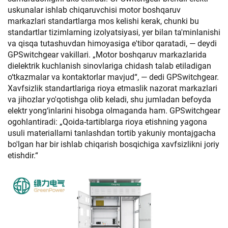
uskunalar ishlab chiqaruvchisi motor boshqaruv
markazlari standartlarga mos kelishi kerak, chunki bu
standartlar tizimlarning izolyatsiyasi, yer bilan ta'minlanishi
va qisqa tutashuvdan himoyasiga e'tibor qaratadi, — deydi
GPSwitchgear vakillari. „Motor boshqaruv markazlarida
dielektrik kuchlanish sinovlariga chidash talab etiladigan
o‘tkazmalar va kontaktorlar mavjud“, — dedi GPSwitchgear.
Xavfsizlik standartlariga rioya etmaslik nazorat markazlari
va jihozlar yo'qotishga olib keladi, shu jumladan befoyda
elektr yong‘inlarini hisobga olmaganda ham. GPSwitchgear
ogohlantiradi: „Qoida-tartiblarga rioya etishning yagona
usuli materiallarni tanlashdan tortib yakuniy montajgacha
bo'lgan har bir ishlab chiqarish bosqichiga xavfsizlikni joriy
etishdir.“