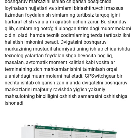
boshqaruv markazini ishlab chiqarish bosqichida
loyihalash hujjatlari va simlarni birlashtiruvchi maxsus
tizimdan foydalanish simlarning tartibsiz tarqoqligini
bartaraf etish va ularni ajratish uchun zarur. Bu shunday
qilib, simlarning noto'g'ri ulangan tizimidagi muammolarni
oldini oladi hamda texnik xodimlarning tezda tartibsizlikni
hal etish imkonini beradi. Dvigatelni boshqaruv
markazining mustaqil ahamiyati uning ishlab chiqarishda
texnologiyalardan foydalanishga bevosita bog'liq,
masalan, avtomatik moment kalitlari kabi vositalar
terminalning zich mahkamlanishini ta'minlash orqali
ulanishdagi muammolarni hal etadi. GPSwitchgear bir
nechta ishlab chiqarish zanjirlarida dvigatelni boshqaruv
markazlarini majburiy ravishda yig'ish yakuniy
mahsulotning bir xilligini oshirish samarasini oshirishiga
ishonadi.