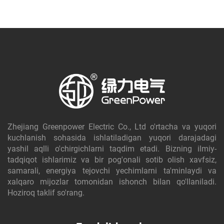
Zhejiang Greenpower Electric Co., Ltd o'rtacha va yuqori
kuchlanish sohasida ishlatiladigan yuqori darajadagi
yashil aqlli o'chirgichlarni taqdim etadi. Bizning ilmiy-
tadqiqot ishlarimiz va bir pog'onali sotib olish xavfsiz,
samarali, energiya tejovchi yechimlarni ta'minlaydi va
xalqaro mijozlar tomonidan ishonch bilan qo'llaniladi.
Hoziroq taklif so'rang.