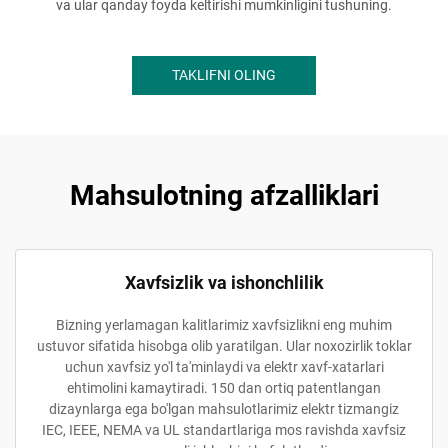
va ular qanday foyda keltirishi mumkinligini tushuning.
TAKLIFNI OLING
Mahsulotning afzalliklari
Xavfsizlik va ishonchlilik
Bizning yerlamagan kalitlarimiz xavfsizlikni eng muhim
ustuvor sifatida hisobga olib yaratilgan. Ular noxozirlik toklar
uchun xavfsiz yo'l ta'minlaydi va elektr xavf-xatarlari
ehtimolini kamaytiradi. 150 dan ortiq patentlangan
dizaynlarga ega bo'lgan mahsulotlarimiz elektr tizmangiz
IEC, IEEE, NEMA va UL standartlariga mos ravishda xavfsiz