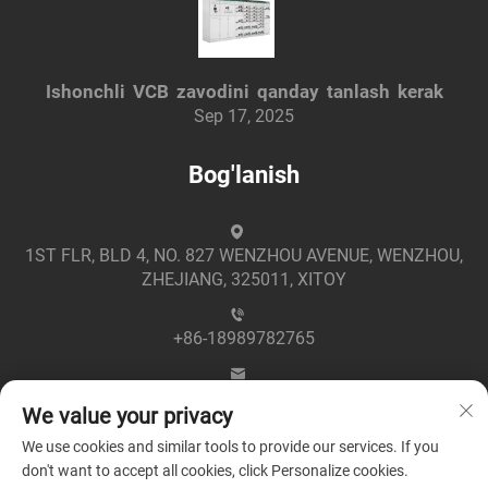
Ishonchli VCB zavodini qanday tanlash kerak
Sep 17, 2025
Bog'lanish
1ST FLR, BLD 4, NO. 827 WENZHOU AVENUE, WENZHOU,
ZHEJIANG, 325011, XITOY
+86-18989782765
[email protected]
We value your privacy
We use cookies and similar tools to provide our services. If you
don't want to accept all cookies, click Personalize cookies.