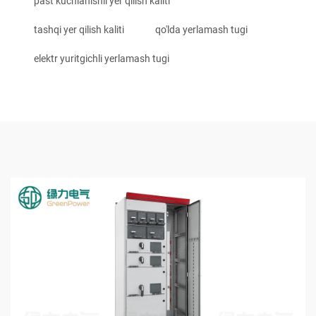
past kuchlanishli yer qilish kaliti
tashqi yer qilish kaliti
qo'lda yerlamash tugi
elektr yuritgichli yerlamash tugi