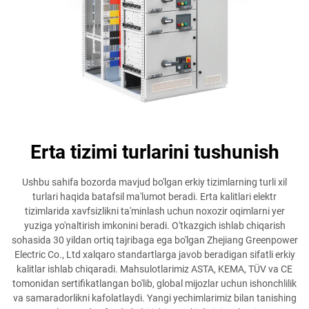
Erta tizimi turlarini tushunish
Ushbu sahifa bozorda mavjud bo'lgan erkiy tizimlarning turli xil
turlari haqida batafsil ma'lumot beradi. Erta kalitlari elektr
tizimlarida xavfsizlikni ta'minlash uchun noxozir oqimlarni yer
yuziga yo'naltirish imkonini beradi. O'tkazgich ishlab chiqarish
sohasida 30 yildan ortiq tajribaga ega bo'lgan Zhejiang Greenpower
Electric Co., Ltd xalqaro standartlarga javob beradigan sifatli erkiy
kalitlar ishlab chiqaradi. Mahsulotlarimiz ASTA, KEMA, TÜV va CE
tomonidan sertifikatlangan bo'lib, global mijozlar uchun ishonchlilik
va samaradorlikni kafolatlaydi. Yangi yechimlarimiz bilan tanishing