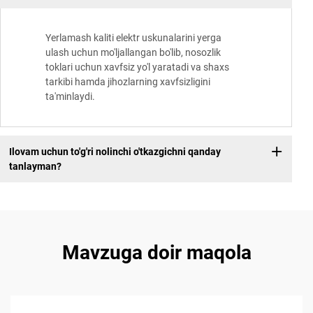
Yerlamash kaliti elektr uskunalarini yerga
ulash uchun mo'ljallangan bo'lib, nosozlik
toklari uchun xavfsiz yo'l yaratadi va shaxs
tarkibi hamda jihozlarning xavfsizligini
ta'minlaydi.
Ilovam uchun to'g'ri nolinchi o'tkazgichni qanday
tanlayman?
Mavzuga doir maqola