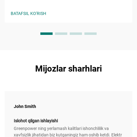
xavf-xatarlarini oldini oling. Mos kelish, xavfsizlik va ishlash
samaradorligini ta'minlang. Hoziroq batafsil ma'lumot oling.
BATAFSIL KO'RISH
Mijozlar sharhlari
John Smith
Islohot qilgan ishlayishi
Greenpower ning yerlamash kalitlari ishonchlilik va
xavfsizlik jihatidan biz kutganingiz ham oshib ketdi. Elektr