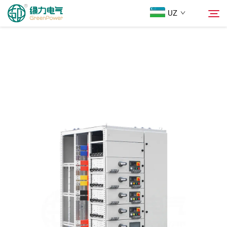
UZ
Mahsulotlar
Qidiruv
Yangiliklar
Biz Haqimizda
Yechimlar
Юкلاш
Biz bilan bog'lanish