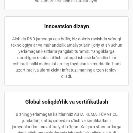
va samarali ishlashini kafolatlaydi.
Innovatsion dizayn
Alohida R&D jamoaga ega bo'lib, biz doimiy ravishda so'nggi
texnologiyalar va muhandislik amaliyotlarini joriy etish uchun
yerlamagan kalitlarni yangilab turamiz. Yangiliklarga
qaratilgan ushbu intilish nafaqat ishlash ko'rsatkichini
oshiradi, balki mahsulotlarning foydalanish muddatini ham
uzartiradi va ularni elektr infratuzilmaning arzon tanlovi
qiladi.
Global soliqdo'rlik va sertifikatlash
Bizning yerlamagan kalitlarimiz ASTA, KEMA, TÜV va CE
jumladan, qattiq sinovdan o'tish va sertifikatlash
jarayonlaridan muvaffaqiyatli o'tgan. Xalqaro standartlarga