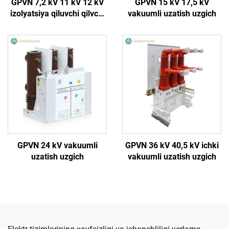
GPVN 7,2 kV 11 kV 12 kV
GPVN 15 kV 17,5 kV
izolyatsiya qiluvchi qilvchi
vakuumli uzatish uzgich
vakuumli uzgich
GPVN 24 kV vakuumli
GPVN 36 kV 40,5 kV ichki
uzatish uzgich
vakuumli uzatish uzgich