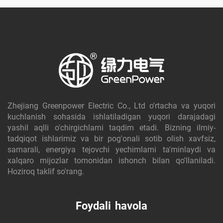
Zhejiang Greenpower Electric Co., Ltd o'rtacha va yuqori
kuchlanish sohasida ishlatiladigan yuqori darajadagi
yashil aqlli o'chirgichlarni taqdim etadi. Bizning ilmiy-
tadqiqot ishlarimiz va bir pog'onali sotib olish xavfsiz,
samarali, energiya tejovchi yechimlarni ta'minlaydi va
xalqaro mijozlar tomonidan ishonch bilan qo'llaniladi.
Hoziroq taklif so'rang.
Foydali havola