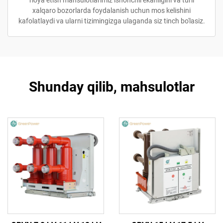
rioya etish mahsulotlarimiz ishonchli ekanligini va turli
xalqaro bozorlarda foydalanish uchun mos kelishini
kafolatlaydi va ularni tizimingizga ulaganda siz tinch bo'lasiz.
Shunday qilib, mahsulotlar