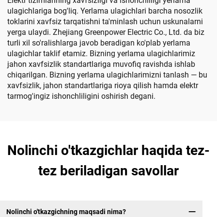
Elektr tizimlarining xavfsizligi va ishonchliligi yerlama
ulagichlariga bog'liq. Yerlama ulagichlari barcha nosozlik
toklarini xavfsiz tarqatishni ta'minlash uchun uskunalarni
yerga ulaydi. Zhejiang Greenpower Electric Co., Ltd. da biz
turli xil so'ralishlarga javob beradigan ko'plab yerlama
ulagichlar taklif etamiz. Bizning yerlama ulagichlarimiz
jahon xavfsizlik standartlariga muvofiq ravishda ishlab
chiqarilgan. Bizning yerlama ulagichlarimizni tanlash — bu
xavfsizlik, jahon standartlariga rioya qilish hamda elektr
tarmog'ingiz ishonchliligini oshirish degani.
Nolinchi o'tkazgichlar haqida tez-
tez beriladigan savollar
Nolinchi o'tkazgichning maqsadi nima?