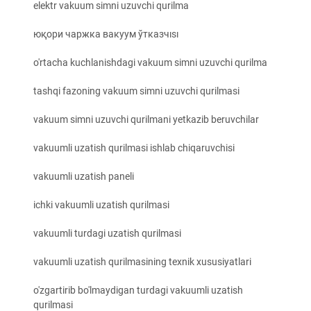
elektr vakuum simni uzuvchi qurilma
юқори чаржка вакуум ўтказчısı
o'rtacha kuchlanishdagi vakuum simni uzuvchi qurilma
tashqi fazoning vakuum simni uzuvchi qurilmasi
vakuum simni uzuvchi qurilmani yetkazib beruvchilar
vakuumli uzatish qurilmasi ishlab chiqaruvchisi
vakuumli uzatish paneli
ichki vakuumli uzatish qurilmasi
vakuumli turdagi uzatish qurilmasi
vakuumli uzatish qurilmasining texnik xususiyatlari
o'zgartirib bo'lmaydigan turdagi vakuumli uzatish
qurilmasi