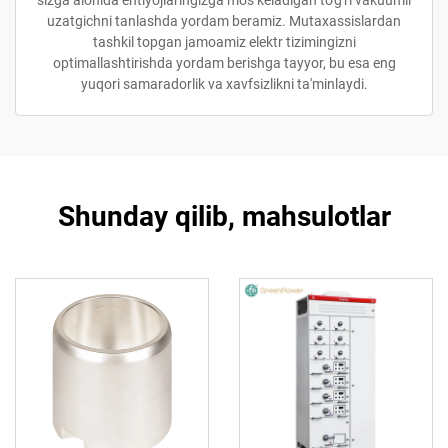
sizga alohida ehtiyojlaringizga mos keladigan to'g'ri vakuumli
uzatgichni tanlashda yordam beramiz. Mutaxassislardan
tashkil topgan jamoamiz elektr tizimingizni
optimallashtirishda yordam berishga tayyor, bu esa eng
yuqori samaradorlik va xavfsizlikni ta'minlaydi.
Shunday qilib, mahsulotlar