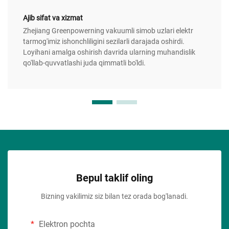
Ajib sifat va xizmat
Zhejiang Greenpowerning vakuumli simob uzlari elektr
tarmog'imiz ishonchliligini sezilarli darajada oshirdi.
Loyihani amalga oshirish davrida ularning muhandislik
qo'llab-quvvatlashi juda qimmatli bo'ldi.
Bepul taklif oling
Bizning vakilimiz siz bilan tez orada bog'lanadi.
Elektron pochta