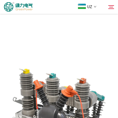
UZ
Mahsulotlar
Qidiruv
Yangiliklar
Biz Haqimizda
Yechimlar
Юкلاш
Biz bilan bog'lanish