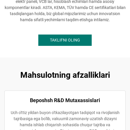
elektr paneli, VCB lar, hisoblash echimlari hamda asosiy
komponentlar kiradi. ASTA, KEMA, TÜV hamda CE sertifikatlari bilan
tasdiqlangan holda, biz global mijozlarimiz uchun innovatsion
hamda sifatli yechimlarni taqdim etishga intilamiz.
TAKLIFNI OLING
Mahsulotning afzalliklari
Beposhsh R&D Mutaxassislari
Uch o'ttiz yildan buyon o'tkazilayotgan tadqiqot va rivojlanish
tajribasiga ega bo'lib, vakuumli zamonaviy uzatish dizayni
hamda ishlab chiqarish sohasida chuqur tajriba va