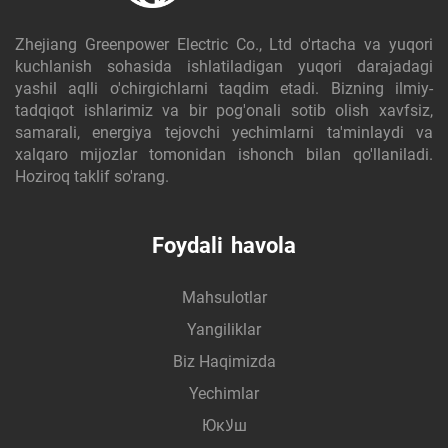
Zhejiang Greenpower Electric Co., Ltd o'rtacha va yuqori
kuchlanish sohasida ishlatiladigan yuqori darajadagi
yashil aqlli o'chirgichlarni taqdim etadi. Bizning ilmiy-
tadqiqot ishlarimiz va bir pog'onali sotib olish xavfsiz,
samarali, energiya tejovchi yechimlarni ta'minlaydi va
xalqaro mijozlar tomonidan ishonch bilan qo'llaniladi.
Hoziroq taklif so'rang.
Foydali havola
Mahsulotlar
Yangiliklar
Biz Haqimizda
Yechimlar
Юкلاш