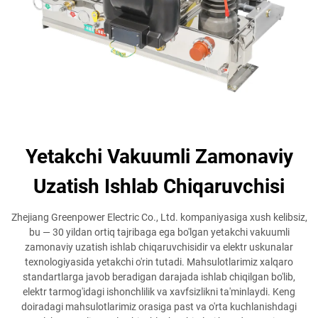
Yetakchi Vakuumli Zamonaviy
Uzatish Ishlab Chiqaruvchisi
Zhejiang Greenpower Electric Co., Ltd. kompaniyasiga xush kelibsiz,
bu — 30 yildan ortiq tajribaga ega bo'lgan yetakchi vakuumli
zamonaviy uzatish ishlab chiqaruvchisidir va elektr uskunalar
texnologiyasida yetakchi o'rin tutadi. Mahsulotlarimiz xalqaro
standartlarga javob beradigan darajada ishlab chiqilgan bo'lib,
elektr tarmog'idagi ishonchlilik va xavfsizlikni ta'minlaydi. Keng
doiradagi mahsulotlarimiz orasiga past va o'rta kuchlanishdagi