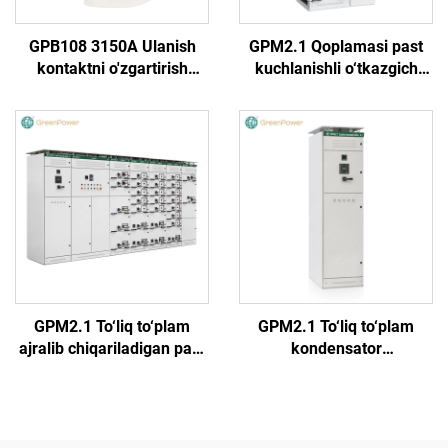
GPB108 3150A Ulanish
GPM2.1 Qoplamasi past
kontaktni o'zgartirish
kuchlanishli o‘tkazgich
mumkin emas
(Yarim aylana tutqich)
GPM2.1 To‘liq to‘plam
GPM2.1 To‘liq to‘plam
ajralib chiqariladigan past
kondensator
kuchlanishli o‘tkazgich
kompensatsiya shkafi
shkafi