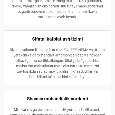
mutaxassislarga egamiz. Bizning maxsus R&D guruhimiz
doimiy yangilanish olib boradi, shu tufayli mahsulotlarimiz
o'zgarib boruvchi bozor talablari hamda texnikaviy
yutuqlarga javob beradi.
Sifatni kafolatlash tizimi
Bizning vakuumli uzatgichlarimiz IEC, IEEE, NEMA va UL kabi
yetakchi xalqaro standartlar tomonidan qat'iy sinovdan
o'tkazilgan va sertifikatlangan. Sifatga bo'lgan ushbu
majburiyat mahsulotlarimiz elektr infratuzilmangizni
xavfsizlikda saqlab, ajoyib ishlash ko'rsatkichlari va
ishonchlilikni ta'minlashini kafolatlaydi.
Shaxsiy muhandislik yordami
Mijozlarimizga bepul muhandislik yordami taklif etamiz,