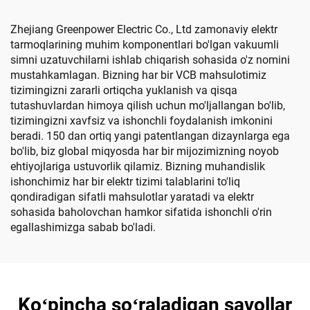
Zhejiang Greenpower Electric Co., Ltd zamonaviy elektr
tarmoqlarining muhim komponentlari bo'lgan vakuumli
simni uzatuvchilarni ishlab chiqarish sohasida o'z nomini
mustahkamlagan. Bizning har bir VCB mahsulotimiz
tizimingizni zararli ortiqcha yuklanish va qisqa
tutashuvlardan himoya qilish uchun mo'ljallangan bo'lib,
tizimingizni xavfsiz va ishonchli foydalanish imkonini
beradi. 150 dan ortiq yangi patentlangan dizaynlarga ega
bo'lib, biz global miqyosda har bir mijozimizning noyob
ehtiyojlariga ustuvorlik qilamiz. Bizning muhandislik
ishonchimiz har bir elektr tizimi talablarini to'liq
qondiradigan sifatli mahsulotlar yaratadi va elektr
sohasida baholovchan hamkor sifatida ishonchli o'rin
egallashimizga sabab bo'ladi.
Koʻpincha soʻraladigan savollar