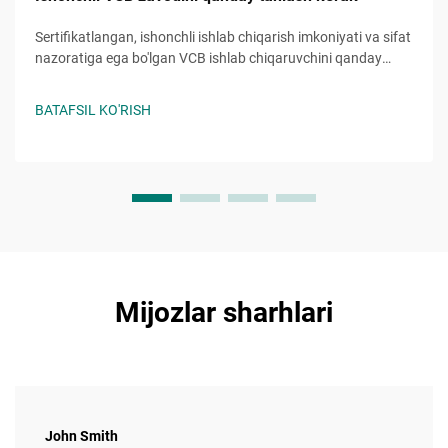
Sertifikatlangan, ishonchli ishlab chiqarish imkoniyati va sifat
nazoratiga ega bo'lgan VCB ishlab chiqaruvchini qanday
tanlashni o'rganing. Xarajatlarni oshiradigan xatolardan
qoching — ayni damda yakuniy tekshiruv ro'yxatini oling.
BATAFSIL KO'RISH
Mijozlar sharhlari
John Smith