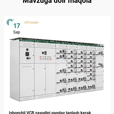
Mavzuga doir maqola
17
Sep
Ishonchli VCB zavodini qanday tanlash kerak