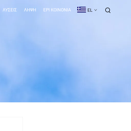
ΛΎΣΕΙΣ
ΛΉΨΗ
EPI KOINONIA
EL