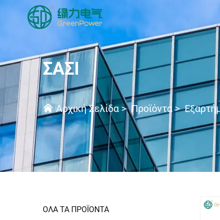
ΣΑΣΊ
Αρχική Σελίδα
>
Προϊόντα
>
Εξαρτήμ
ΟΛΑ ΤΑ ΠΡΟΪΟΝΤΑ