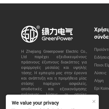
Χρήσι
σύνδ
Προϊόντ
Η Zhejiang Greenpower Electric Co.,
Ltd παρέχει εξειδικευμένους
Ειδήσει
πράσινους έξυπνους διακόπτες για
Ποιοι Ε
εφαρμογές μεσαίας και υψηλής
τάσης. Η εμπειρία μας στην έρευνα
Λύσεις
και ανάπτυξη και η προμήθεια μίας
Λήψη
στάσης παρέχουν ασφαλείς,
Epi Koin
αποδοτικές και εξοικονόμησης
ενέργειας λύσεις, οι οποίες
εμπιστεύονται παγκόσμιοι πελάτες.
We value your privacy
Ζητήστε προσφορά σήμερα.