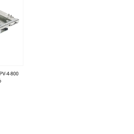
PV-4-800
ό