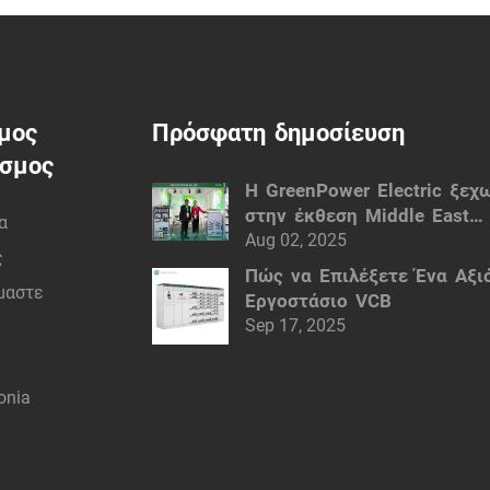
μος
Πρόσφατη δημοσίευση
εσμος
Η GreenPower Electric ξεχ
στην έκθεση Middle East
α
Electricity (MEE) του Ντούμ
Aug 02, 2025
ς
Έξυπνες ηλεκτρικές λύσεις
Πώς να Επιλέξετε Ένα Αξι
ίμαστε
Εργοστάσιο VCB
Sep 17, 2025
onia