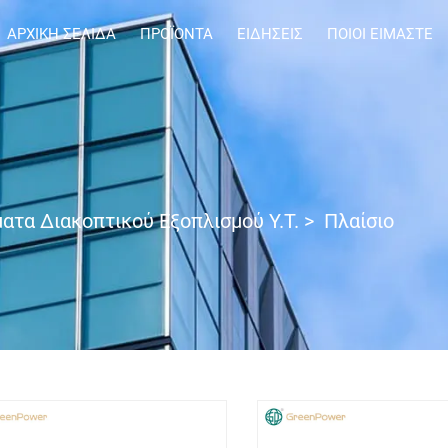
ΑΡΧΙΚΉ ΣΕΛΊΔΑ
ΠΡΟΪΌΝΤΑ
ΕΙΔΉΣΕΙΣ
ΠΟΙΟΙ ΕΊΜΑΣΤΕ
ατα Διακοπτικού Εξοπλισμού Υ.Τ.
>
Πλαίσιο