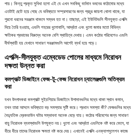
পায়। কিন্তু প্রকৃত সুবিধা হলো এই যে এখন সবকিছু বর্তমান ভবনের কাঠামোর মধ্যে
এতটাই ছোট হয়ে গেছে যে ভবিষ্যতে সম্প্রসারণের জন্য প্রচুর জায়গা খোলা থাকে, যা
পুরনো ধরনের সরঞ্জাম থাকলে সম্ভব হত না। তাছাড়া, এই ইউনিটগুলি সীলযুক্ত এপক্সি
দিয়ে তৈরি হওয়ায়, এগুলি শহরের ধুলোবালি, আর্দ্রতা এবং ধুলো জমার মতো বিভিন্ন
ক্ষতিকর প্রভাবের বিরুদ্ধে অনেক বেশি স্থায়িত্ব দেখায়। এমন কঠোর পরিবেশেও এগুলি
দীর্ঘস্থায়ী হয় যেখানে সাধারণ সরঞ্জামগুলি আগেই ব্যর্থ হয়ে পড়ে।
এপক্সি-সীলযুক্ত এম্বেডেড পোলের মাধ্যমে নিরোধন
দক্ষতা উন্নত করা
কমপ্যাক্ট ডিজাইনে ফেজ-টু-ফেজ নিরোধন চ্যালেঞ্জগুলি অতিক্রম
করা
যখন উৎপাদকরা কমপ্যাক্ট সুইচগিয়ার ডিজাইনে উপাদানগুলির মধ্যে থাকা স্থান কমান,
তখন তারা আসলে ভবিষ্যতে বড় সমস্যার সৃষ্টি করে। প্রধান সমস্যা কী? ফেজগুলির মধ্যে
বৈদ্যুতিক ব্রেকডাউন ঘটার সম্ভাবনা অনেক বেড়ে যায়। কঠোর পরিবেশের জন্য সাধারণ
বায়ু নিরোধক ব্যবস্থাগুলি উপযুক্ত নয়। ধুলো এবং আর্দ্রতা এগুলিকে নষ্ট করে ফেলে, যা
ধীরে ধীরে তাদের নিরোধক ক্ষমতা নষ্ট করে দেয়। এখানেই এপক্সি এনক্যাপসুলেশন কাজে