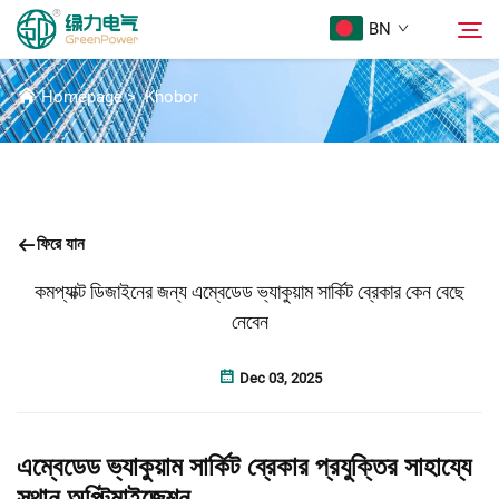
BN
সংবাদ
Homepage
>
Khobor
পণ্য
অনুসন্ধান
Khobor
ফিরে যান
আমাদের সম্পর্কে
কমপ্যাক্ট ডিজাইনের জন্য এম্বেডেড ভ্যাকুয়াম সার্কিট ব্রেকার কেন বেছে
নেবেন
সমাধান
Dec 03, 2025
Download
এম্বেডেড ভ্যাকুয়াম সার্কিট ব্রেকার প্রযুক্তির সাহায্যে
Sampark Kora
স্থান অপ্টিমাইজেশন