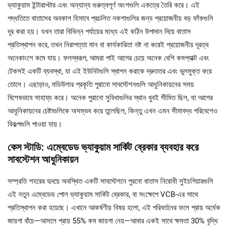
ভ্যাকুয়াম ইন্টারাপ্টার এবং অন্যান্য গুরুত্বপূর্ণ অংশগুলি একত্রে তৈরি করে। এই
পদ্ধতিতে বাতাসের অবকাশ হিসাবে প্রচলিত নকশাগুলির জন্য প্রয়োজনীয় বড় ফাঁকগুলি
দূর করা হয়। যখন তারা বিভিন্ন পর্যায়ের মধ্যে এই কঠিন উপাদান দিয়ে বাতাস
প্রতিস্থাপন করে, তখন নিরাপত্তা মান বা কার্যকারিতা নষ্ট না করেই প্রয়োজনীয় দূরত্ব
অনেকাংশে কমে যায়। ফলস্বরূপ, আমরা পাই আগের চেয়ে অনেক বেশি কমপ্যাক্ট এবং
টেকসই একটি ব্যবস্থা, যা এই ইউনিটগুলি স্থাপন করাকে দ্রুততর এবং ভুলমুক্ত করে
তোলে। এছাড়াও, মডিউলার প্রকৃতি পুরানো সাবস্টেশনগুলি আধুনিকায়নের সময়
বিশেষভাবে সাহায্য করে। অনেক পুরানো সুবিধাগুলির স্থান খুবই সীমিত ছিল, যা আগের
আধুনিকায়নের চেষ্টাগুলিকে অসম্ভব করে তুলেছিল, কিন্তু এখন এমন সীমাবদ্ধ পরিবেশেও
বিকল্পগুলি পাওয়া যায়।
কেস স্টাডি: এম্বেডেড ভ্যাকুয়াম সার্কিট ব্রেকার ব্যবহার করে
সাবস্টেশন আধুনিকায়ন
সম্প্রতি শহরের হৃদয়ে অবস্থিত একটি সাবস্টেশনে পুরনো বাতাস নিরোধী সুইচগিয়ারগুলি
এই নতুন এম্বেডেড পোল ভ্যাকুয়াম সার্কিট ব্রেকার, বা সংক্ষেপে VCB-এর সাথে
প্রতিস্থাপন করা হয়েছে। এখানে আকর্ষণীয় বিষয় হলো, এই পরিবর্তনের ফলে প্রায় অর্ধেক
জায়গা বাঁচে—আসলে প্রায় 55% কম জায়গা নেয়—আবার একই সাথে ক্ষমতা 30% বৃদ্ধি