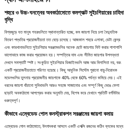
শহুরে ও উচ্চ-ঘনত্বের অবকাঠামোতে কমপ্যাক্ট সুইচগিয়ারের চাহিদা
বৃদ্ধি
বিশ্বজুড়ে যত মানুষ শহরগুলিতে স্থানান্তরিত হচ্ছে, কম জায়গা নিয়ে চলা বৈদ্যুতিক
বিতরণ পদ্ধতির প্রয়োজনীয়তা তত বেড়ে চলেছে। আজকাল শহুরে এলাকা, ডেটা কেন্দ্র
এবং কারখানাগুলিতে সুইচগিয়ার সরঞ্জামগুলির অনেক ছোট জায়গায় ফিট করার পাশাপাশি
ভালোভাবে কাজ করার প্রয়োজন হয়। সম্পত্তির দাম এবং সীমিত জায়গার উপলব্ধতা
দেখলে সমস্যাটি স্পষ্ট। সংকুচিত সুইচগিয়ার ডিজাইনগুলি আজ আর বিলাসিতা নয়, বরং
একটি প্রয়োজনীয়তাতে পরিণত হয়েছে। কিছু আধুনিক সিস্টেম পুরানো বায়ু-নিরোধক
মডেলগুলির তুলনায় প্রয়োজনীয় জায়গাকে 40% থেকে 60% পর্যন্ত কমিয়ে দেয়। এই
ধরনের জায়গা বাঁচানো সুবিধাগুলি আরও সহজে সাজানোর এবং সম্পূর্ণ কিছু ভেঙে ফেলা
ছাড়াই অবকাঠামো আপগ্রেড করার অনুমতি দেয়, বিশেষ করে যেখানে প্রতিটি বর্গমিটার
গুরুত্বপূর্ণ।
কীভাবে এম্বেডেড পোল কনস্ট্রাকশন সরঞ্জামের জায়গা কমায়
এম্বেডেড পোল কাঠামোতে, উৎপাদকরা আসলে একটি এপক্সি রজনের কঠিন ব্লকের মধ্যে