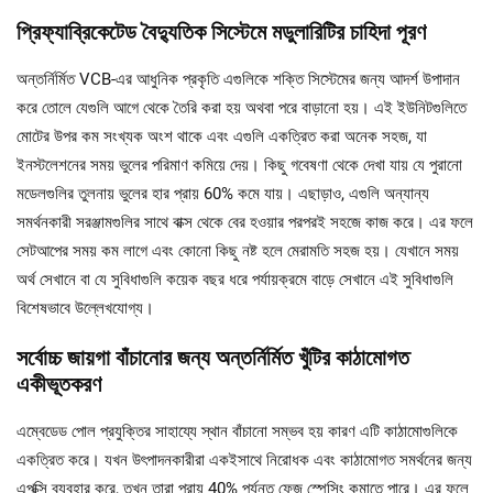
প্রিফ্যাব্রিকেটেড বৈদ্যুতিক সিস্টেমে মডুলারিটির চাহিদা পূরণ
অন্তর্নির্মিত VCB-এর আধুনিক প্রকৃতি এগুলিকে শক্তি সিস্টেমের জন্য আদর্শ উপাদান
করে তোলে যেগুলি আগে থেকে তৈরি করা হয় অথবা পরে বাড়ানো হয়। এই ইউনিটগুলিতে
মোটের উপর কম সংখ্যক অংশ থাকে এবং এগুলি একত্রিত করা অনেক সহজ, যা
ইনস্টলেশনের সময় ভুলের পরিমাণ কমিয়ে দেয়। কিছু গবেষণা থেকে দেখা যায় যে পুরানো
মডেলগুলির তুলনায় ভুলের হার প্রায় 60% কমে যায়। এছাড়াও, এগুলি অন্যান্য
সমর্থনকারী সরঞ্জামগুলির সাথে বাক্স থেকে বের হওয়ার পরপরই সহজে কাজ করে। এর ফলে
সেটআপের সময় কম লাগে এবং কোনো কিছু নষ্ট হলে মেরামতি সহজ হয়। যেখানে সময়
অর্থ সেখানে বা যে সুবিধাগুলি কয়েক বছর ধরে পর্যায়ক্রমে বাড়ে সেখানে এই সুবিধাগুলি
বিশেষভাবে উল্লেখযোগ্য।
সর্বোচ্চ জায়গা বাঁচানোর জন্য অন্তর্নির্মিত খুঁটির কাঠামোগত
একীভূতকরণ
এম্বেডেড পোল প্রযুক্তির সাহায্যে স্থান বাঁচানো সম্ভব হয় কারণ এটি কাঠামোগুলিকে
একত্রিত করে। যখন উৎপাদনকারীরা একইসাথে নিরোধক এবং কাঠামোগত সমর্থনের জন্য
এপক্সি ব্যবহার করে, তখন তারা প্রায় 40% পর্যন্ত ফেজ স্পেসিং কমাতে পারে। এর ফলে