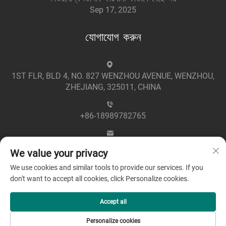
Sep 17, 2025
যোগাযোগ করুন
1ST FLR, BLD 4, NO. 827 WENZHOU AVENUE, WENZHOU,
ZHEJIANG, 325011, CHINA
+86-18989782765
[email protected]
We value your privacy
We use cookies and similar tools to provide our services. If you
don't want to accept all cookies, click Personalize cookies.
Accept all
সর্বস্বত্ব সংরক্ষিত © 2025 জেজিয়াং গ্রিনপাওয়ার ইলেকট্রিক কোং লিমিটেড -
Personalize cookies
গোপনীয়তা নীতি