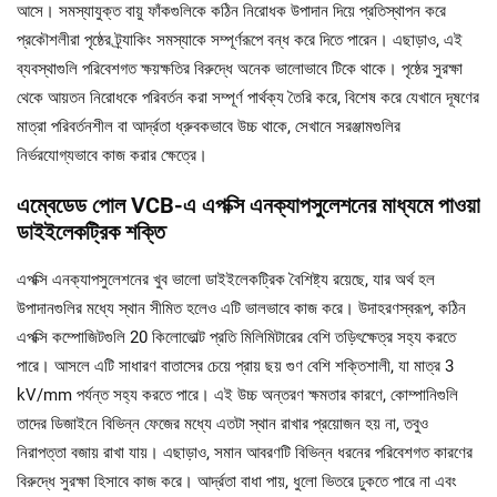
আসে। সমস্যাযুক্ত বায়ু ফাঁকগুলিকে কঠিন নিরোধক উপাদান দিয়ে প্রতিস্থাপন করে
প্রকৌশলীরা পৃষ্ঠের ট্র্যাকিং সমস্যাকে সম্পূর্ণরূপে বন্ধ করে দিতে পারেন। এছাড়াও, এই
ব্যবস্থাগুলি পরিবেশগত ক্ষয়ক্ষতির বিরুদ্ধে অনেক ভালোভাবে টিকে থাকে। পৃষ্ঠের সুরক্ষা
থেকে আয়তন নিরোধকে পরিবর্তন করা সম্পূর্ণ পার্থক্য তৈরি করে, বিশেষ করে যেখানে দূষণের
মাত্রা পরিবর্তনশীল বা আর্দ্রতা ধ্রুবকভাবে উচ্চ থাকে, সেখানে সরঞ্জামগুলির
নির্ভরযোগ্যভাবে কাজ করার ক্ষেত্রে।
এম্বেডেড পোল VCB-এ এপক্সি এনক্যাপসুলেশনের মাধ্যমে পাওয়া
ডাইইলেকট্রিক শক্তি
এপক্সি এনক্যাপসুলেশনের খুব ভালো ডাইইলেকট্রিক বৈশিষ্ট্য রয়েছে, যার অর্থ হল
উপাদানগুলির মধ্যে স্থান সীমিত হলেও এটি ভালভাবে কাজ করে। উদাহরণস্বরূপ, কঠিন
এপক্সি কম্পোজিটগুলি 20 কিলোভোল্ট প্রতি মিলিমিটারের বেশি তড়িৎক্ষেত্র সহ্য করতে
পারে। আসলে এটি সাধারণ বাতাসের চেয়ে প্রায় ছয় গুণ বেশি শক্তিশালী, যা মাত্র 3
kV/mm পর্যন্ত সহ্য করতে পারে। এই উচ্চ অন্তরণ ক্ষমতার কারণে, কোম্পানিগুলি
তাদের ডিজাইনে বিভিন্ন ফেজের মধ্যে এতটা স্থান রাখার প্রয়োজন হয় না, তবুও
নিরাপত্তা বজায় রাখা যায়। এছাড়াও, সমান আবরণটি বিভিন্ন ধরনের পরিবেশগত কারণের
বিরুদ্ধে সুরক্ষা হিসাবে কাজ করে। আর্দ্রতা বাধা পায়, ধুলো ভিতরে ঢুকতে পারে না এবং