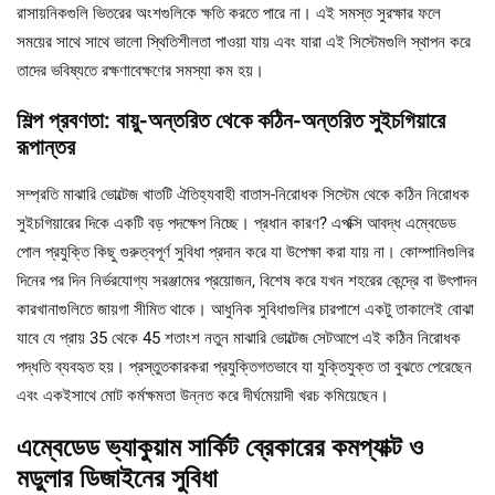
রাসায়নিকগুলি ভিতরের অংশগুলিকে ক্ষতি করতে পারে না। এই সমস্ত সুরক্ষার ফলে
সময়ের সাথে সাথে ভালো স্থিতিশীলতা পাওয়া যায় এবং যারা এই সিস্টেমগুলি স্থাপন করে
তাদের ভবিষ্যতে রক্ষণাবেক্ষণের সমস্যা কম হয়।
শিল্প প্রবণতা: বায়ু-অন্তরিত থেকে কঠিন-অন্তরিত সুইচগিয়ারে
রূপান্তর
সম্প্রতি মাঝারি ভোল্টেজ খাতটি ঐতিহ্যবাহী বাতাস-নিরোধক সিস্টেম থেকে কঠিন নিরোধক
সুইচগিয়ারের দিকে একটি বড় পদক্ষেপ নিচ্ছে। প্রধান কারণ? এপক্সি আবদ্ধ এম্বেডেড
পোল প্রযুক্তি কিছু গুরুত্বপূর্ণ সুবিধা প্রদান করে যা উপেক্ষা করা যায় না। কোম্পানিগুলির
দিনের পর দিন নির্ভরযোগ্য সরঞ্জামের প্রয়োজন, বিশেষ করে যখন শহরের কেন্দ্রে বা উৎপাদন
কারখানাগুলিতে জায়গা সীমিত থাকে। আধুনিক সুবিধাগুলির চারপাশে একটু তাকালেই বোঝা
যাবে যে প্রায় 35 থেকে 45 শতাংশ নতুন মাঝারি ভোল্টেজ সেটআপে এই কঠিন নিরোধক
পদ্ধতি ব্যবহৃত হয়। প্রস্তুতকারকরা প্রযুক্তিগতভাবে যা যুক্তিযুক্ত তা বুঝতে পেরেছেন
এবং একইসাথে মোট কর্মক্ষমতা উন্নত করে দীর্ঘমেয়াদী খরচ কমিয়েছেন।
এম্বেডেড ভ্যাকুয়াম সার্কিট ব্রেকারের কমপ্যাক্ট ও
মডুলার ডিজাইনের সুবিধা