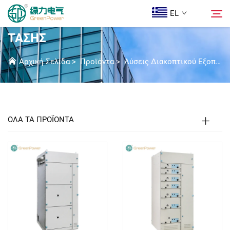
EL
SIVACON 8PT ΠΊΝΑΚΑΣ ΧΑΜΗΛΉΣ
ΤΆΣΗΣ
Προϊόντα
Αρχική Σελίδα
>
Προϊόντα
>
Λύσεις Διακοπτικού Εξοπλισμού Χαμηλής Τάσης
Αναζήτηση
Ειδήσεις
ΟΛΑ ΤΑ ΠΡΟΪΟΝΤΑ
Ποιοι Είμαστε
Λύσεις
Λήψη
Epi Koinonia