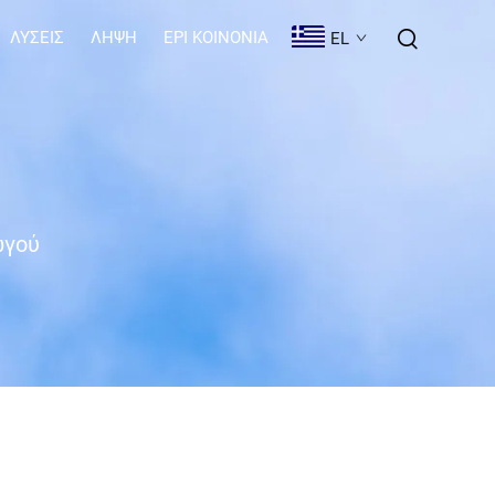
ΛΎΣΕΙΣ
ΛΉΨΗ
EPI KOINONIA
EL
ωγού