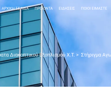
ΑΡΧΙΚΉ ΣΕΛΊΔΑ
ΠΡΟΪΌΝΤΑ
ΕΙΔΉΣΕΙΣ
ΠΟΙΟΙ ΕΊΜΑΣΤΕ
ατα Διακοπτικού Εξοπλισμού Χ.Τ.
>
Στήριγμα Αγ