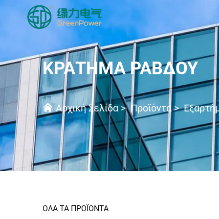
ΚΡΆΤΗΜΑ ΡΆΒΔΟΥ
Αρχική Σελίδα
>
Προϊόντα
>
Εξαρτήμ
ΟΛΑ ΤΑ ΠΡΟΪΟΝΤΑ