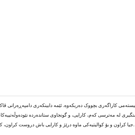
سیستەمی کاراگەری بچووک دەربکەوە. ئێمە دابینکەری دامپەڕەرانی ڤا
گیری لە مەترسی کەم، کارایی، و گونجاوی ستاندەردە نێودەوڵەتییەکان 
جیا کراون و بۆ کوالیتیەکی ماوە درێژ و کارایی باش دروست کراون، کە شەبەکەکەتان بە پشت بەسەر هەڵسوکەوت کردووە.