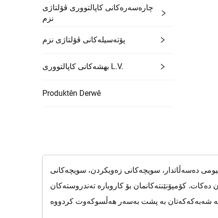
چارەسەرەکانی کاپالتووری ڤۆلتاژی
نزم
پۆتەسیلەکانی ڤۆلتاژی نزم
بهشەکانی کاپالتووری L.V.
Produktên Derwê
کیومی دەسەڵاتدار، سویچەکانی زەویکردن، سویچەکانی
دەکات. کۆمپۆنێنتەکانمان بۆ کاروبارە تەندروستەکان