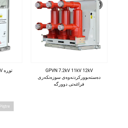
GPVN 7.2kV 11kV 12kV
kV
دەستەبوورکردنەوەی سوزەنکەری
فراغەتی دوورگە
Piştre