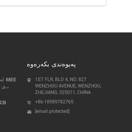
پەیوەندی بکەرەوە
1ST FLR, BLD 4, NO. 827
WENZHOU AVENUE, WENZHOU,
ی د
ZHEJIANG, 325011, CHINA
+86-18989782765
[email protected]