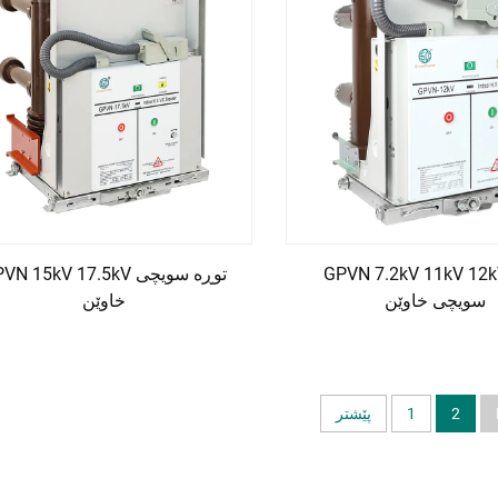
GPVN 7.2kV 11kV 12 توڕە
GPVN 15kV 17.5kV توڕە سو
سویچی خاوێن
خاوێن
2
1
پێشتر