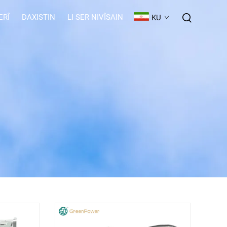
ERÎ
DAXISTIN
LI SER NIVÎSAIN
KU