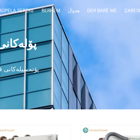
ÇARES
DER BARÊ ME
هەواڵ
BERHEM
RÛPELA SEREKE
پۆتەسیلەکانی ڤۆ