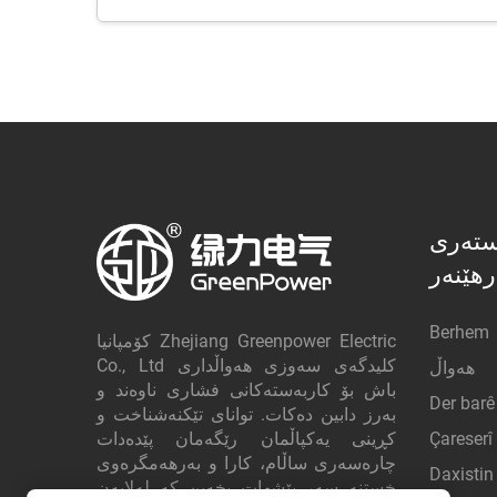
ستەری
رهێنەر
Berhem
کۆمپانیا Zhejiang Greenpower Electric
Co., Ltd کلیدگه‌ی سەوزی هەواڵداری
هەواڵ
باش بۆ کاربەستەکانی فشاری ناوەند و
Der bar
بەرز دابین دەکات. توانای تێکنەشناخت و
Çareserî
کڕینی یەکپاڵمان رێگەمان پێدەدات
چارەسەری ساڵام، کارا و بەرهەمگرەوی
Daxistin
خستنە سەر پێشهات بخەین کە لەلایەن