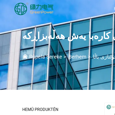
لتاژی باڵا
>
Berhem
>
Rûpela Sereke
HEMÛ PRODUKTÊN