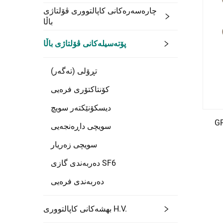
چارەسەرەکانی کاپالتووری ڤۆلتاژی
باڵا
پۆتەسیلەکانی ڤۆلتاژی باڵا
تڕۆلی (تەگەر)
کۆنتاکتۆری فرەیی
دیسکۆنێکتەر سویچ
یچی
سویچی داڕەنجەیی
سویچی زەریار
دەربەندی گازی SF6
دەربەندی فرەیی
بهشەکانی کاپالتووری H.V.