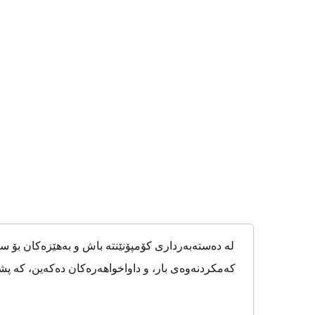
لە دەستەبەرداری کۆمپۆنێنتە باش و بەهێزەکان بۆ 
کەمکردنەوەی بار، و داواخواهەرەکان دەکەین، کە پشت