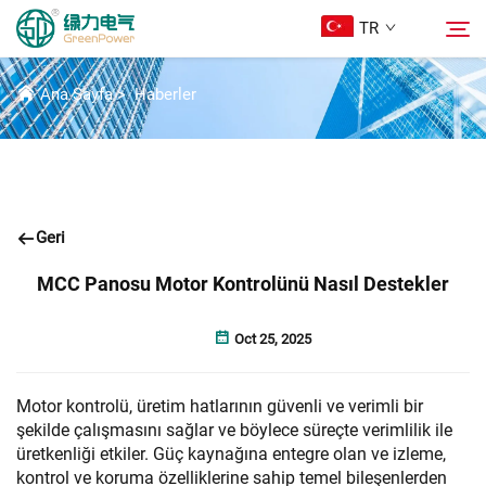
TR
HABER
Ana Sayfa
>
Haberler
Ürünler
Ara
Haberler
Geri
Hakkımızda
MCC Panosu Motor Kontrolünü Nasıl Destekler
Çözümler
Oct 25, 2025
İndir
Motor kontrolü, üretim hatlarının güvenli ve verimli bir
şekilde çalışmasını sağlar ve böylece süreçte verimlilik ile
üretkenliği etkiler. Güç kaynağına entegre olan ve izleme,
Bize Ulaşın
kontrol ve koruma özelliklerine sahip temel bileşenlerden