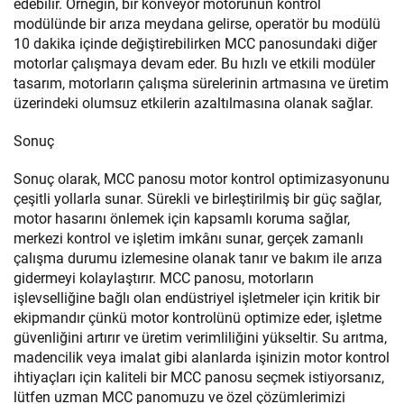
edebilir. Örneğin, bir konveyör motorunun kontrol
modülünde bir arıza meydana gelirse, operatör bu modülü
10 dakika içinde değiştirebilirken MCC panosundaki diğer
motorlar çalışmaya devam eder. Bu hızlı ve etkili modüler
tasarım, motorların çalışma sürelerinin artmasına ve üretim
üzerindeki olumsuz etkilerin azaltılmasına olanak sağlar.
Sonuç
Sonuç olarak, MCC panosu motor kontrol optimizasyonunu
çeşitli yollarla sunar. Sürekli ve birleştirilmiş bir güç sağlar,
motor hasarını önlemek için kapsamlı koruma sağlar,
merkezi kontrol ve işletim imkânı sunar, gerçek zamanlı
çalışma durumu izlemesine olanak tanır ve bakım ile arıza
gidermeyi kolaylaştırır. MCC panosu, motorların
işlevselliğine bağlı olan endüstriyel işletmeler için kritik bir
ekipmandır çünkü motor kontrolünü optimize eder, işletme
güvenliğini artırır ve üretim verimliliğini yükseltir. Su arıtma,
madencilik veya imalat gibi alanlarda işinizin motor kontrol
ihtiyaçları için kaliteli bir MCC panosu seçmek istiyorsanız,
lütfen uzman MCC panomuzu ve özel çözümlerimizi