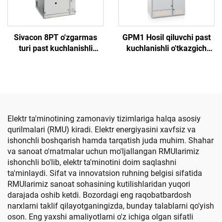
Sivacon 8PT o'zgarmas
GPM1 Hosil qiluvchi past
turi past kuchlanishli
kuchlanishli o'tkazgich
tarqatish tarmog'i
kabinetining qopqog'i
Elektr ta'minotining zamonaviy tizimlariga halqa asosiy
qurilmalari (RMU) kiradi. Elektr energiyasini xavfsiz va
ishonchli boshqarish hamda tarqatish juda muhim. Shahar
va sanoat o'rnatmalar uchun mo'ljallangan RMUlarimiz
ishonchli bo'lib, elektr ta'minotini doim saqlashni
ta'minlaydi. Sifat va innovatsion ruhning belgisi sifatida
RMUlarimiz sanoat sohasining kutilishlaridan yuqori
darajada oshib ketdi. Bozordagi eng raqobatbardosh
narxlarni taklif qilayotganingizda, bunday talablarni qo'yish
oson. Eng yaxshi amaliyotlarni o'z ichiga olgan sifatli