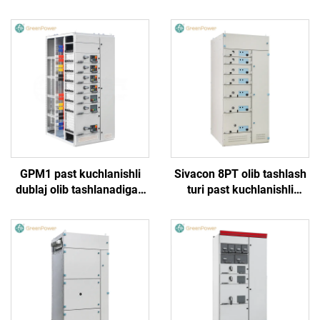
GPM1 past kuchlanishli
Sivacon 8PT olib tashlash
dublaj olib tashlanadigan
turi past kuchlanishli
o'rnatma shkafi
tarqatish tarmog'i