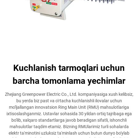
Kuchlanish tarmoqlari uchun
barcha tomonlama yechimlar
Zhejiang Greenpower Electric Co., Ltd. kompaniyasiga xush kelibsiz,
bu yerda biz past va o'rtacha kuchlanishli ilovalar uchun
mo'ljallangan innovatsion Ring Main Unit (RMU) mahsulotlariga
ixtisoslashganmiz. Ustavlar sohasida 30 yildan ortiq tajribaga ega
bo'lib, xalqaro standartlarga javob beradigan sifatli, ishonchli
mahsulotlar taqdim etamiz. Bizning RMUlarimiz turli sohalarda
elektr ta'minotini uzluksiz ta'minlash uchun butun dunyo bo'ylab