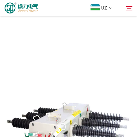
UZ
Mahsulotlar
Qidiruv
Yangiliklar
Biz Haqimizda
Yechimlar
Юкلاш
Biz bilan bog'lanish