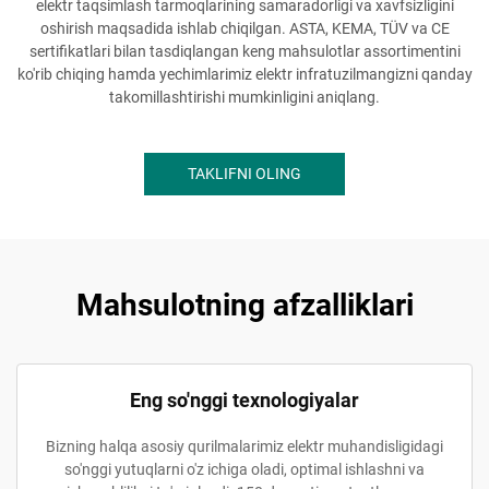
elektr taqsimlash tarmoqlarining samaradorligi va xavfsizligini
oshirish maqsadida ishlab chiqilgan. ASTA, KEMA, TÜV va CE
sertifikatlari bilan tasdiqlangan keng mahsulotlar assortimentini
ko'rib chiqing hamda yechimlarimiz elektr infratuzilmangizni qanday
takomillashtirishi mumkinligini aniqlang.
TAKLIFNI OLING
Mahsulotning afzalliklari
Eng so'nggi texnologiyalar
Bizning halqa asosiy qurilmalarimiz elektr muhandisligidagi
so'nggi yutuqlarni o'z ichiga oladi, optimal ishlashni va