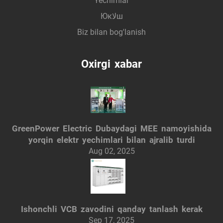
Yechimlar
Юкلاш
Biz bilan bog'lanish
Oxirgi xabar
GreenPower Electric Dubaydagi MEE namoyishida
yorqin elektr yechimlari bilan ajralib turdi
Aug 02, 2025
Ishonchli VCB zavodini qanday tanlash kerak
Sep 17, 2025