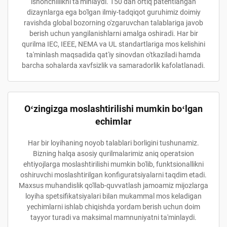
ishonchlilikni ta'minlaydi. 150 dan ortiq patentlangan
dizaynlarga ega bo'lgan ilmiy-tadqiqot guruhimiz doimiy
ravishda global bozorning o'zgaruvchan talablariga javob
berish uchun yangilanishlarni amalga oshiradi. Har bir
qurilma IEC, IEEE, NEMA va UL standartlariga mos kelishini
ta'minlash maqsadida qat'iy sinovdan o'tkaziladi hamda
barcha sohalarda xavfsizlik va samaradorlik kafolatlanadi.
Oʻzingizga moslashtirilishi mumkin boʻlgan
echimlar
Har bir loyihaning noyob talablari borligini tushunamiz.
Bizning halqa asosiy qurilmalarimiz aniq operatsion
ehtiyojlarga moslashtirilishi mumkin bo'lib, funktsionallikni
oshiruvchi moslashtirilgan konfiguratsiyalarni taqdim etadi.
Maxsus muhandislik qo'llab-quvvatlash jamoamiz mijozlarga
loyiha spetsifikatsiyalari bilan mukammal mos keladigan
yechimlarni ishlab chiqishda yordam berish uchun doim
tayyor turadi va maksimal mamnuniyatni ta'minlaydi.