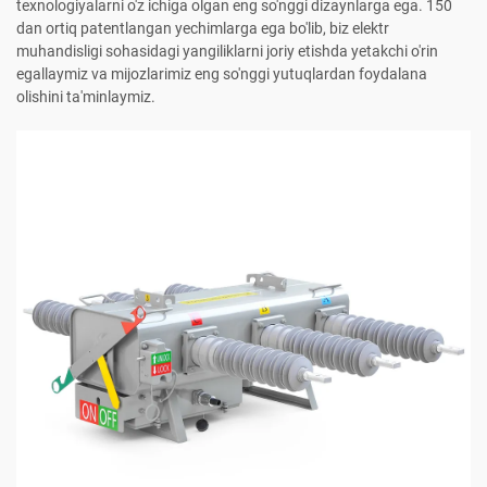
texnologiyalarni o'z ichiga olgan eng so'nggi dizaynlarga ega. 150
dan ortiq patentlangan yechimlarga ega bo'lib, biz elektr
muhandisligi sohasidagi yangiliklarni joriy etishda yetakchi o'rin
egallaymiz va mijozlarimiz eng so'nggi yutuqlardan foydalana
olishini ta'minlaymiz.