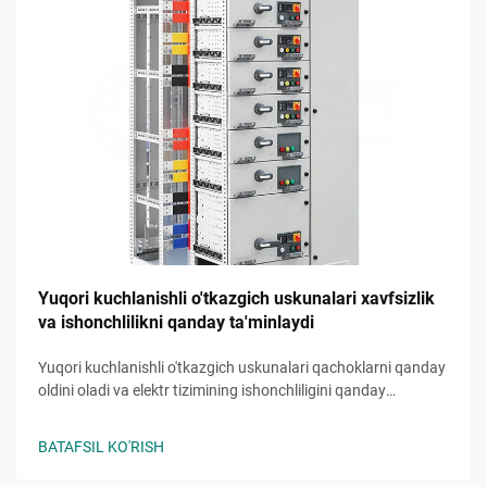
Yuqori kuchlanishli o'tkazgich uskunalari xavfsizlik
va ishonchlilikni qanday ta'minlaydi
Yuqori kuchlanishli o'tkazgich uskunalari qachoklarni qanday
oldini oladi va elektr tizimining ishonchliligini qanday
ta'minlaydi bilib oling. Xavfsizlik mexanizmlari, nosozliklarni
himoya qilish hamda texnik xizmat ko'rsatishning eng yaxshi
BATAFSIL KO'RISH
amaliyoti haqida ma'lumot oling. Batafsil qo'llanmani o'qing.