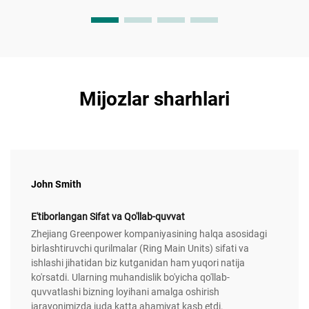
Mijozlar sharhlari
John Smith
E'tiborlangan Sifat va Qo'llab-quvvat
Zhejiang Greenpower kompaniyasining halqa asosidagi
birlashtiruvchi qurilmalar (Ring Main Units) sifati va
ishlashi jihatidan biz kutganidan ham yuqori natija
ko'rsatdi. Ularning muhandislik bo'yicha qo'llab-
quvvatlashi bizning loyihani amalga oshirish
jarayonimizda juda katta ahamiyat kasb etdi.