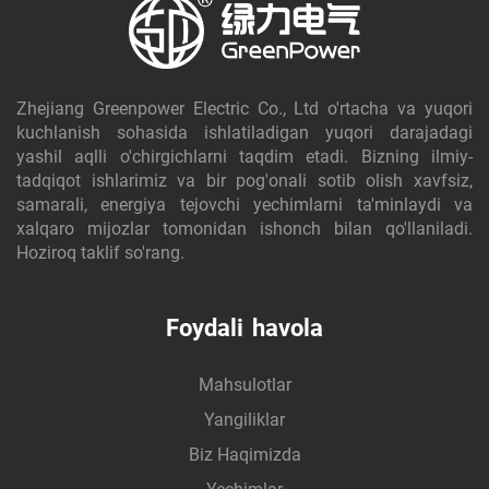
Zhejiang Greenpower Electric Co., Ltd o'rtacha va yuqori
kuchlanish sohasida ishlatiladigan yuqori darajadagi
yashil aqlli o'chirgichlarni taqdim etadi. Bizning ilmiy-
tadqiqot ishlarimiz va bir pog'onali sotib olish xavfsiz,
samarali, energiya tejovchi yechimlarni ta'minlaydi va
xalqaro mijozlar tomonidan ishonch bilan qo'llaniladi.
Hoziroq taklif so'rang.
Foydali havola
Mahsulotlar
Yangiliklar
Biz Haqimizda