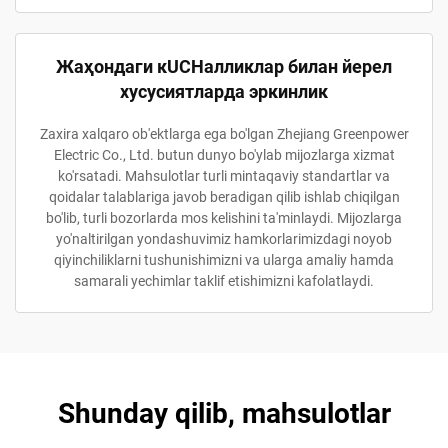
Жаҳондаги кUCHалликлар билан йерел
хусусиятларда эркинлик
Zaxira xalqaro ob'ektlarga ega bo'lgan Zhejiang Greenpower
Electric Co., Ltd. butun dunyo bo'ylab mijozlarga xizmat
ko'rsatadi. Mahsulotlar turli mintaqaviy standartlar va
qoidalar talablariga javob beradigan qilib ishlab chiqilgan
bo'lib, turli bozorlarda mos kelishini ta'minlaydi. Mijozlarga
yo'naltirilgan yondashuvimiz hamkorlarimizdagi noyob
qiyinchiliklarni tushunishimizni va ularga amaliy hamda
samarali yechimlar taklif etishimizni kafolatlaydi.
Shunday qilib, mahsulotlar