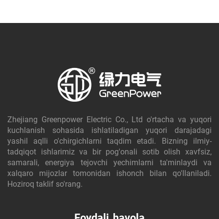
Zhejiang Greenpower Electric Co., Ltd o'rtacha va yuqori
kuchlanish sohasida ishlatiladigan yuqori darajadagi
yashil aqlli o'chirgichlarni taqdim etadi. Bizning ilmiy-
tadqiqot ishlarimiz va bir pog'onali sotib olish xavfsiz,
samarali, energiya tejovchi yechimlarni ta'minlaydi va
xalqaro mijozlar tomonidan ishonch bilan qo'llaniladi.
Hoziroq taklif so'rang.
Foydali havola