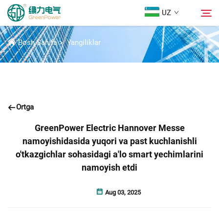
UZ
YANGILIKLAR
Bosh Sahifa
>
Yangiliklar
Mahsulotlar
Qidirish
Yangiliklar
Ortga
Biz Haqidida
GreenPower Electric Hannover Messe
namoyishidasida yuqori va past kuchlanishli
Yechimlar
o'tkazgichlar sohasidagi a'lo smart yechimlarini
namoyish etdi
Yuklab Olish
Aug 03, 2025
Biz bilan bog'lanish