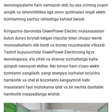
texnologiyalarini ham namoyish etdi, bu esa o'zining yuqori
aniqlik va ishonchlilikka ega sinov qurilmalari orqali elektr
tizimlarining xavfsiz ishlashiga kafolat beradi.
Ko'rgazma davomida GreenPower Electric mutaxassislari
butun dunyo bo'ylab kelgan mijozlar bilan chuqur texnik
munosabatlarni olib bordi va biznes muzokaralar o'tkazdi.
Tashrif buyuruvchilar GreenPower Electricning ilg'or
texnologiyasi, a'lo sifati va shaxsiy xizmatlariga katta
qiziqish namoyish etdilar. Ikki tomon ham o'zaro elektr
tizimlarini yangilash, yangi energiya loyihalari bo'yicha
hamkorlik va chet el bozorlarini kengaytirish kabi
masalalarni faol muhokama qildi va bir nechta dastlabki
hamkorlik maqsadlariga erishdi.