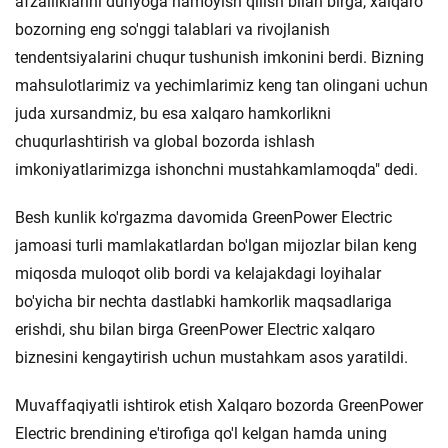
afzalliklarini dunyoga namoyish qilish bilan birga, xalqaro
bozorning eng so'nggi talablari va rivojlanish
tendentsiyalarini chuqur tushunish imkonini berdi. Bizning
mahsulotlarimiz va yechimlarimiz keng tan olingani uchun
juda xursandmiz, bu esa xalqaro hamkorlikni
chuqurlashtirish va global bozorda ishlash
imkoniyatlarimizga ishonchni mustahkamlamoqda" dedi.
Besh kunlik ko'rgazma davomida GreenPower Electric
jamoasi turli mamlakatlardan bo'lgan mijozlar bilan keng
miqosda muloqot olib bordi va kelajakdagi loyihalar
bo'yicha bir nechta dastlabki hamkorlik maqsadlariga
erishdi, shu bilan birga GreenPower Electric xalqaro
biznesini kengaytirish uchun mustahkam asos yaratildi.
Muvaffaqiyatli ishtirok etish Xalqaro bozorda GreenPower
Electric brendining e'tirofiga qo'l kelgan hamda uning