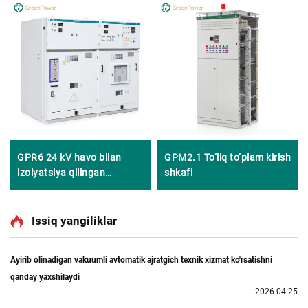
GPR6 24 kV havo bilan
GPM2.1 To‘liq to‘plam kirish
izolyatsiya qilingan
shkafi
o‘tkazgich qurilma
Issiq yangiliklar
Ayirib olinadigan vakuumli avtomatik ajratgich texnik xizmat ko'rsatishni
qanday yaxshilaydi
2026-04-25