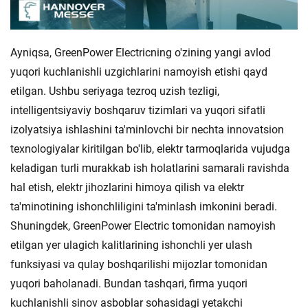
Ayniqsa, GreenPower Electricning o'zining yangi avlod
yuqori kuchlanishli uzgichlarini namoyish etishi qayd
etilgan. Ushbu seriyaga tezroq uzish tezligi,
intelligentsiyaviy boshqaruv tizimlari va yuqori sifatli
izolyatsiya ishlashini ta'minlovchi bir nechta innovatsion
texnologiyalar kiritilgan bo'lib, elektr tarmoqlarida vujudga
keladigan turli murakkab ish holatlarini samarali ravishda
hal etish, elektr jihozlarini himoya qilish va elektr
ta'minotining ishonchliligini ta'minlash imkonini beradi.
Shuningdek, GreenPower Electric tomonidan namoyish
etilgan yer ulagich kalitlarining ishonchli yer ulash
funksiyasi va qulay boshqarilishi mijozlar tomonidan
yuqori baholanadi. Bundan tashqari, firma yuqori
kuchlanishli sinov asboblar sohasidagi yetakchi