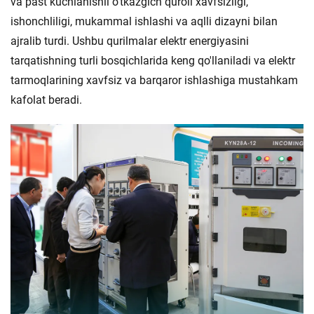
va past kuchlanishli o'tkazgich quroli xavfsizligi,
ishonchliligi, mukammal ishlashi va aqlli dizayni bilan
ajralib turdi. Ushbu qurilmalar elektr energiyasini
tarqatishning turli bosqichlarida keng qo'llaniladi va elektr
tarmoqlarining xavfsiz va barqaror ishlashiga mustahkam
kafolat beradi.