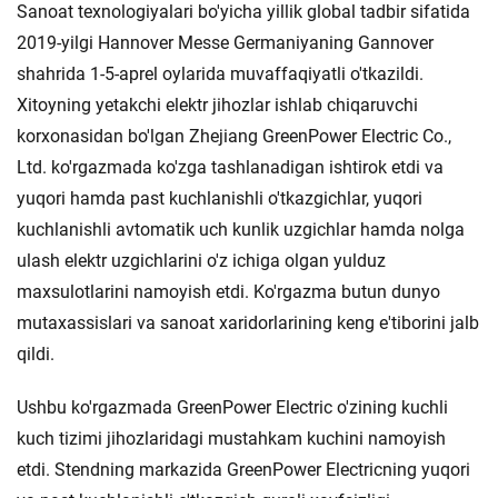
Sanoat texnologiyalari bo'yicha yillik global tadbir sifatida
2019-yilgi Hannover Messe Germaniyaning Gannover
shahrida 1-5-aprel oylarida muvaffaqiyatli o'tkazildi.
Xitoyning yetakchi elektr jihozlar ishlab chiqaruvchi
korxonasidan bo'lgan Zhejiang GreenPower Electric Co.,
Ltd. ko'rgazmada ko'zga tashlanadigan ishtirok etdi va
yuqori hamda past kuchlanishli o'tkazgichlar, yuqori
kuchlanishli avtomatik uch kunlik uzgichlar hamda nolga
ulash elektr uzgichlarini o'z ichiga olgan yulduz
maxsulotlarini namoyish etdi. Ko'rgazma butun dunyo
mutaxassislari va sanoat xaridorlarining keng e'tiborini jalb
qildi.
Ushbu ko'rgazmada GreenPower Electric o'zining kuchli
kuch tizimi jihozlaridagi mustahkam kuchini namoyish
etdi. Stendning markazida GreenPower Electricning yuqori