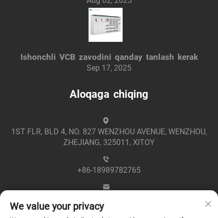
Aug 02, 2025
Ishonchli VCB zavodini qanday tanlash kerak
Sep 17, 2025
Aloqaga chiqing
1ST FLR, BLD 4, NO. 827 WENZHOU AVENUE, WENZHOU,
ZHEJIANG, 325011, XITOY
+86-18989782765
[email protected]
We value your privacy