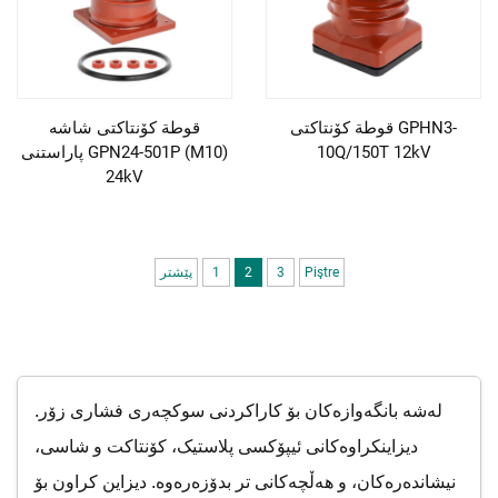
قوطة کۆنتاکتی GPHN3-
قوطة کۆنتاکتی شاشە
10Q/150T 12kV
پاراستنی GPN24-501P (M10)
24kV
Piştre
3
2
1
پێشتر
لەشە بانگەوازەکان بۆ کاراکردنی سوکچەری فشاری زۆر.
دیزاینکراوەکانی ئیپۆکسی پلاستیک، کۆنتاکت و شاسی،
نیشاندەرەکان، و هەڵچەکانی تر بدۆزەرەوە. دیزاین کراون بۆ