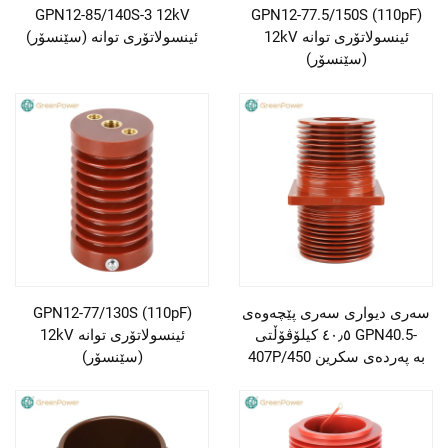
GPN12-85/140S-3 12kV
GPN12-77.5/150S (110pF)
12kV ئینسولاتۆری توانە
ئینسولاتۆری توانە (سێنسۆر)
(سێنسۆر)
سەری دیواری سەری پێچەوەی
GPN12-77/130S (110pF)
٤٠٫٥ کیلۆڤۆڵتی GPN40.5-
12kV ئینسولاتۆری توانە
407P/450 بە پەردەی سکرین
(سێنسۆر)