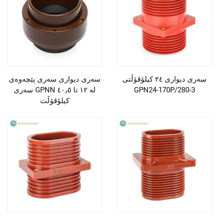
سەری دیواری ٢٤ کیلۆڤۆڵتی
سەری دیواری سەری پێچەوەی
GPN24-170P/280-3
سەری GPNN لە ١٢ تا ٤٠٫٥
کیلۆڤۆڵت