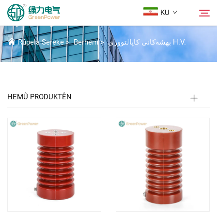
KU
بەشەکانی کۆمەڵکەری H.V.
بهشەکانی کاپالتووری H.V.
>
Berhem
>
Rûpela Sereke
Berhem
گەڕان
هەواڵ
HEMÛ PRODUKTÊN
Der barê Me
Çareserî
Daxistin
Li Ser Nivîsain