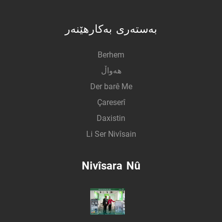
بەستەری بەکارهێنەر
Berhem
هەواڵ
Der barê Me
Çareserî
Daxistin
Li Ser Nivîsain
Nivîsara Nû