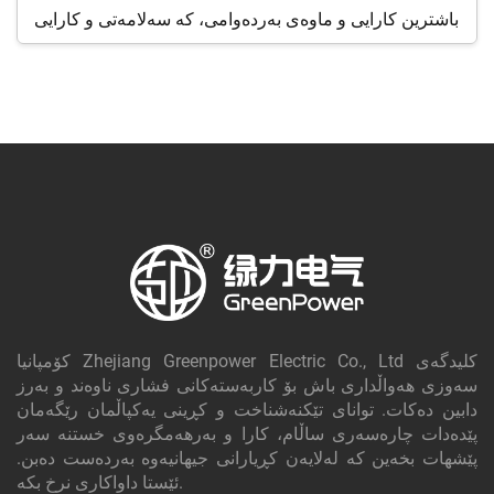
باشترین کارایی و ماوەی بەردەوامی، کە سەلامەتی و کارایی
زیرەکانت دەضمنێت.
کۆمپانیا Zhejiang Greenpower Electric Co., Ltd کلیدگه‌ی
سەوزی هەواڵداری باش بۆ کاربەستەکانی فشاری ناوەند و بەرز
دابین دەکات. توانای تێکنەشناخت و کڕینی یەکپاڵمان رێگەمان
پێدەدات چارەسەری ساڵام، کارا و بەرهەمگرەوی خستنە سەر
پێشهات بخەین کە لەلایەن کڕیارانی جیهانیەوە بەردەست دەبن.
ئێستا داواکاری نرخ بکە.