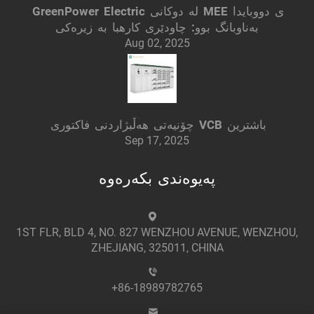
GreenPower Electric لە دوکانی MEE ی دووبایدا
بەناوبانگ بوو: چاودێری کارهبا بە زیرەکی
Aug 02, 2025
چۆنیەتی هەڵبژاردنی فاکتوری VCB باشترین
Sep 17, 2025
پەیوەندی بکەرەوە
1ST FLR, BLD 4, NO. 827 WENZHOU AVENUE, WENZHOU,
ZHEJIANG, 325011, CHINA
+86-18989782765