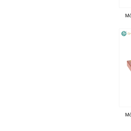
Μό
Μό