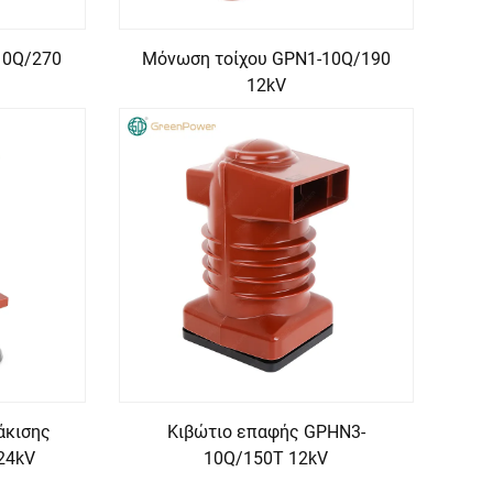
10Q/270
Μόνωση τοίχου GPN1-10Q/190
12kV
άκισης
Κιβώτιο επαφής GPHN3-
24kV
10Q/150T 12kV