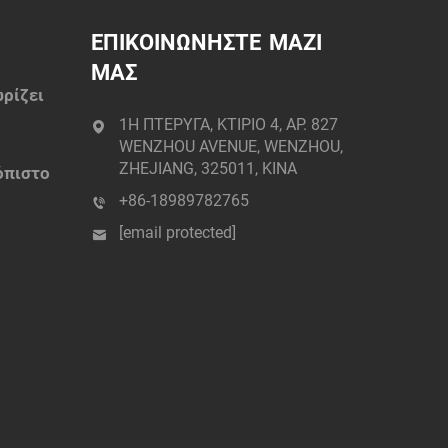
ΕΠΙΚΟΙΝΩΝΗΣΤΕ ΜΑΖΙ
ΜΑΣ
ωρίζει
1Η ΠΤΕΡΥΓΑ, ΚΤΙΡΙΟ 4, ΑΡ. 827
παϊ:
WENZHOU AVENUE, WENZHOU,
ZHEJIANG, 325011, ΚΙΝΑ
όπιστο
+86-18989782765
[email protected]