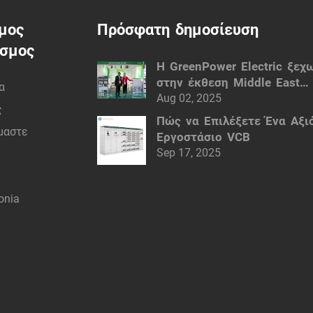
μος
Πρόσφατη δημοσίευση
εσμος
Η GreenPower Electric ξεχ
στην έκθεση Middle East
α
Electricity (MEE) του Ντούμ
Aug 02, 2025
ς
Έξυπνες ηλεκτρικές λύσεις
Πώς να Επιλέξετε Ένα Αξι
ίμαστε
Εργοστάσιο VCB
Sep 17, 2025
onia