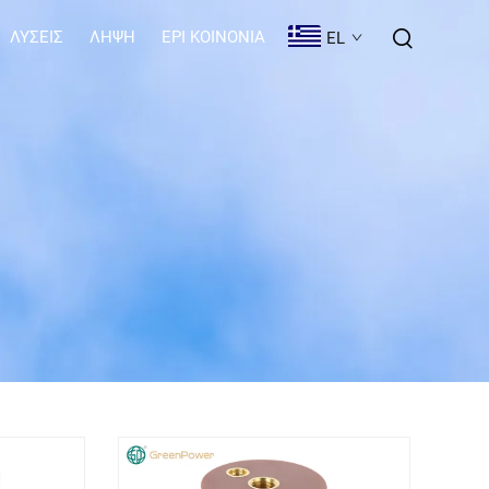
ΛΎΣΕΙΣ
ΛΉΨΗ
EPI KOINONIA
EL