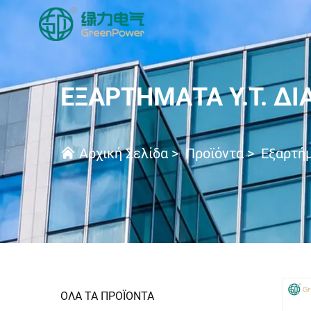
ΕΞΑΡΤΉΜΑΤΑ Υ.Τ. Δ
Αρχική Σελίδα
>
Προϊόντα
>
Εξαρτήμ
ΟΛΑ ΤΑ ΠΡΟΪΟΝΤΑ