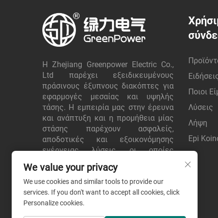
Χρήσι
σύνδ
Προϊόντ
Η Zhejiang Greenpower Electric Co.,
Ltd παρέχει εξειδικευμένους
Ειδήσει
πράσινους έξυπνους διακόπτες για
Ποιοι Ε
εφαρμογές μεσαίας και υψηλής
τάσης. Η εμπειρία μας στην έρευνα
Λύσεις
και ανάπτυξη και η προμήθεια μίας
Λήψη
στάσης παρέχουν ασφαλείς,
Epi Koin
αποδοτικές και εξοικονόμησης
ενέργειας λύσεις, οι οποίες
εμπιστεύονται παγκόσμιοι πελάτες.
We value your privacy
Ζητήστε προσφορά σήμερα.
We use cookies and similar tools to provide our
services. If you don't want to accept all cookies, click
Personalize cookies.