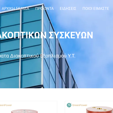
ΑΡΧΙΚΉ ΣΕΛΊΔΑ
ΠΡΟΪΌΝΤΑ
ΕΙΔΉΣΕΙΣ
ΠΟΙΟΙ ΕΊΜΑΣΤΕ
ΙΑΚΟΠΤΙΚΏΝ ΣΥΣΚΕΥΏΝ
ατα Διακοπτικού Εξοπλισμού Υ.Τ.