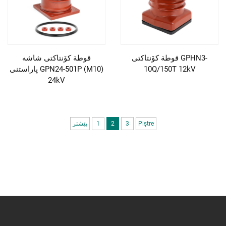
قوطة کۆنتاکتی GPHN3-
قوطة کۆنتاکتی شاشە
10Q/150T 12kV
پاراستنی GPN24-501P (M10)
24kV
Piştre
3
2
1
پێشتر