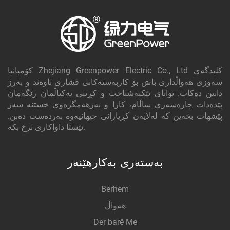
کۆمپانیا Zhejiang Greenpower Electric Co., Ltd کلیدگه‌ی
سەوزی هەواڵداری باش بۆ کاربەستەکانی فشاری ناوەند و بەرز
دابین دەکات. توانای تێکنەشناخت و کڕینی یەکپاڵمان رێگەمان
پێدەدات چارەسەری ساڵام، کارا و بەرهەمگرەوی خستنە سەر
پێشهات بخەین کە لەلایەن کڕیارانی جیهانیەوە بەردەست دەبن.
ئێستا داواکاری نرخ بکە.
بەستەری بەکارهێنەر
Berhem
هەواڵ
Der barê Me