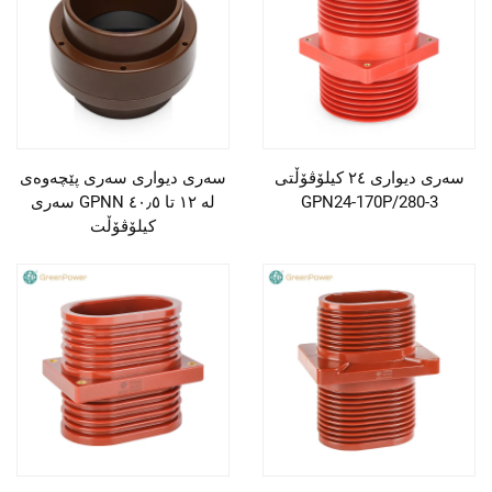
سەری دیواری ٢٤ کیلۆڤۆڵتی
سەری دیواری سەری پێچەوەی
GPN24-170P/280-3
سەری GPNN لە ١٢ تا ٤٠٫٥
کیلۆڤۆڵت