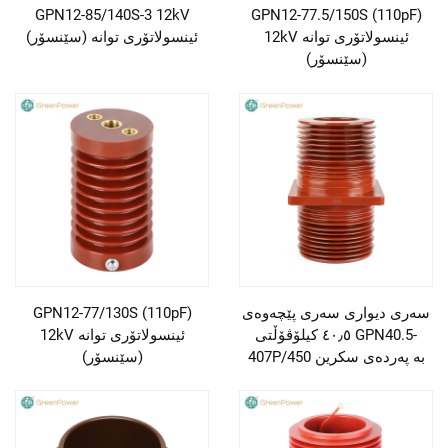
GPN12-85/140S-3 12kV
GPN12-77.5/150S (110pF)
12kV ئینسولاتۆری توانە
ئینسولاتۆری توانە (سێنسۆر)
(سێنسۆر)
سەری دیواری سەری پێچەوەی
GPN12-77/130S (110pF)
٤٠٫٥ کیلۆڤۆڵتی GPN40.5-
12kV ئینسولاتۆری توانە
407P/450 بە پەردەی سکرین
(سێنسۆر)