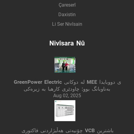
Çareserî
Daxistin
Li Ser Nivîsain
Nivîsara Nû
GreenPower Electric لە دوکانی MEE ی دووبایدا
بەناوبانگ بوو: چاودێری کارهبا بە زیرەکی
Aug 02, 2025
چۆنیەتی هەڵبژاردنی فاکتوری VCB باشترین