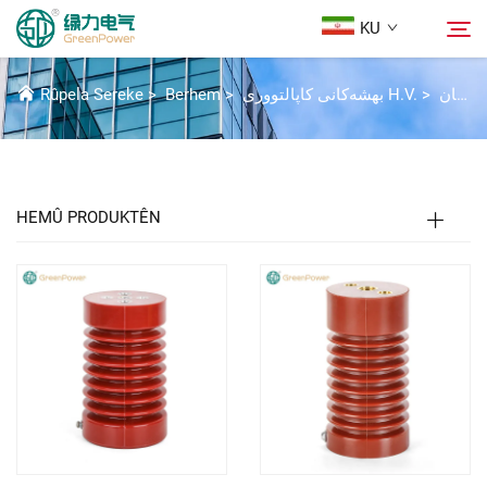
KU
PÊKHATEYÊN ÎZOLASYONÊ
کۆمپۆنەنتە تەنهاوەرەکان
>
بهشەکانی کاپالتووری H.V.
>
Berhem
>
Rûpela Sereke
Berhem
گەڕان
هەواڵ
HEMÛ PRODUKTÊN
Der barê Me
Çareserî
Daxistin
Li Ser Nivîsain