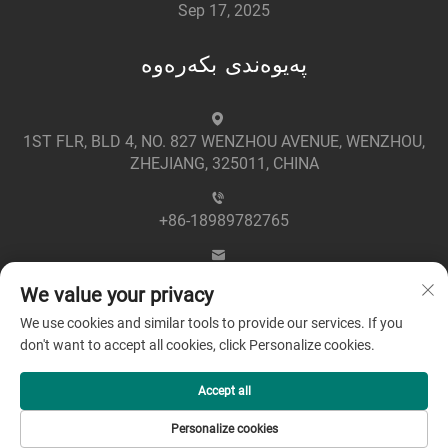
Sep 17, 2025
پەیوەندی بکەرەوە
1ST FLR, BLD 4, NO. 827 WENZHOU AVENUE, WENZHOU,
ZHEJIANG, 325011, CHINA
+86-18989782765
[email protected]
We value your privacy
We use cookies and similar tools to provide our services. If you
don't want to accept all cookies, click Personalize cookies.
Accept all
مافەکانی ھەواڵنامەکە ڕزێرکراوە © ٢٠٢٥ بەناوی کۆمپانیا
Personalize cookies
Politîka veşartîbûnê
چونگچیان گرینڤۆڵت الیکتریکی لیمیتەد -