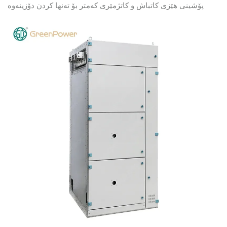
داپۆشینی هێزی کاتباش و کاتژمێری کەمتر بۆ تەنها کردن دۆزینه‌وه‌
که‌ شیکردنەوە توانای گۆڕان و کاتی دابەشکردن داهێنه‌. زیاتر
فێربه‌ره‌.