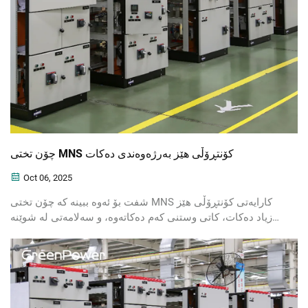
چۆن تختی MNS کۆنتڕۆڵی هێز بەرژەوەندی دەکات
Oct 06, 2025
شفت بۆ ئەوە ببینە کە چۆن تختی MNS کارایەتی کۆنتڕۆڵی هێز
زیاد دەکات، کاتی وستنی کەم دەکاتەوە، و سەلامەتی لە شوێنە
پیشەسازییەکاندا باشتر دەکات. ئەمڕۆ فاوانییە سەرەکییەکان
فێربه.