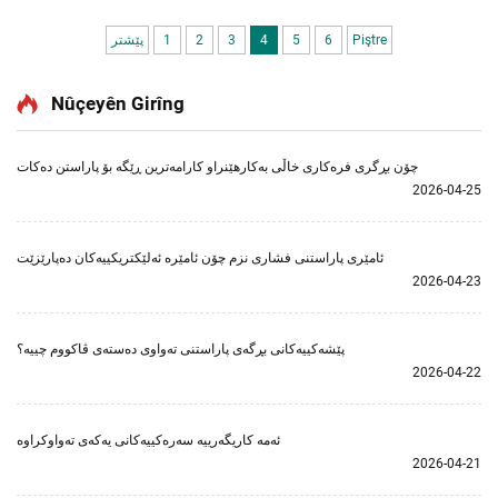
Piştre
6
5
4
3
2
1
پێشتر
Nûçeyên Girîng
چۆن بڕگری فرەکاری خاڵی بەکارهێنراو کارامەترین ڕێگە بۆ پاراستن دەکات
2026-04-25
ئامێری پاراستنی فشاری نزم چۆن ئامێرە ئەلێکتریکییەکان دەپارێزێت
2026-04-23
پێشەکییەکانی بڕگەی پاراستنی تەواوی دەستەی ڤاکووم چییە؟
2026-04-22
ئەمە کاریگەرییە سەرەکییەکانی یەکەی تەواوکراوە
2026-04-21