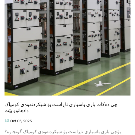
چی دەکات باری باسباری ناڕاست بۆ شیکردنەوەی کومپاک
دادهاتوو بێت
Oct 05, 2025
بۆچی باری باسباری ناڕاست بۆ شیکردنەوەی کومپاک گونجاوە؟