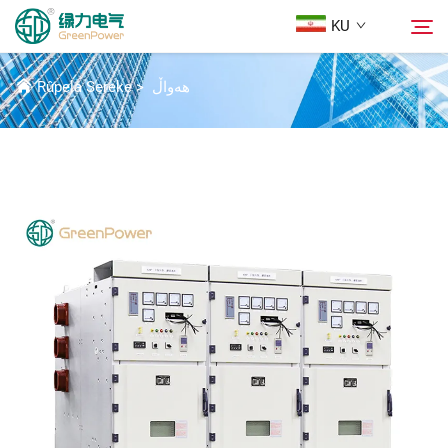
KU
HEWES
هەواڵ
>
Rûpela Sereke
Berhem
گەڕان
هەواڵ
Der barê Me
Çareserî
Daxistin
Li Ser Nivîsain