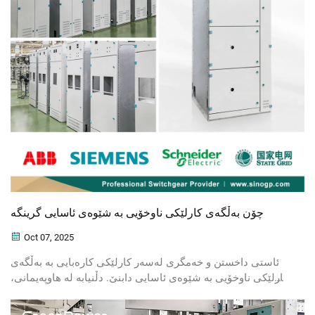
چۆن بەڵگەی کارلێکی ناوخۆیی بە شێوەی ئاسایی گرینگە
Oct 07, 2025
ئاستی داخستن و خەمگری لەسەر کارلێکی کارەبایی بە بەڵگەی
کارلێکی ناوخۆیی بە شێوەی ئاسایی دابنێ. دڵنیابە لە هاوپەیمانی،
سەلامەتی و کارایی کارەکان. ئێستا زیاتر فێربە.