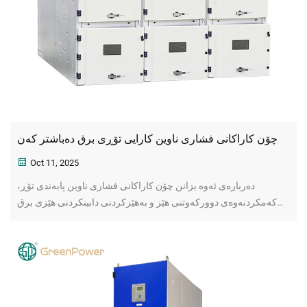
چۆن کاراکانی فشاری ناوین کارایی تۆڕی برق دەباشتر کەن
Oct 11, 2025
دەربارەی ئەوە بزانن چۆن کاراکانی فشاری ناوین پابەندی تۆڕ،
کەمکردنەوەی دوورکەوتنی هێز و به‌هێزکردنی دابینکردنی هێزی برق
دەباشتر دەکەن. فایدە مەزنەکان بۆ بەرهەمھێنان و بەکارھێنانی
پیشەسازی و کۆمەڵایەتی فێربین. ئێستا چارەسەرەکان بدۆزرەوە.