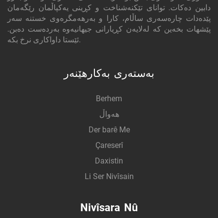
دابین دەکات. توانای تێکنەشناخت و کڕینی یەکپاڵمان رێگەمان
پێدەدات چارەسەری ساڵام، کارا و بەرهەمگرەوی خستنە سەر
پێشهات بخەین کە لەلایەن کڕیارانی جیهانیەوە بەردەست دەبن.
ئێستا داواکاری نرخ بکە.
بەستەری بەکارهێنەر
Berhem
هەواڵ
Der barê Me
Çareserî
Daxistin
Li Ser Nivîsain
Nivîsara Nû