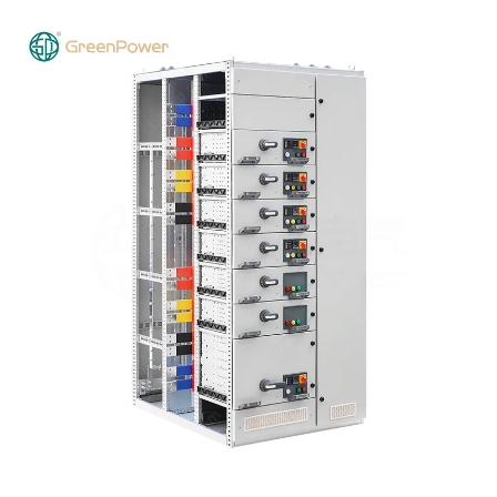
بەردەوامی—زیاتر فێربه‌ره‌.