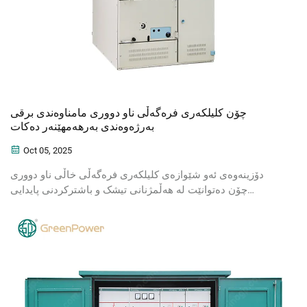
چۆن کلیلکەری فرەگەڵی ناو دووری مامناوەندی برقی
بەرژەوەندی بەرهەمهێنەر دەکات
Oct 05, 2025
دۆزینەوەی ئەو شێوازەی کلیلکەری فرەگەڵی خاڵی ناو دووری
چۆن دەتوانێت لە هەڵمژنانی تیشک و باشترکردنی پایدایی
سیستەم دا خۆپارێزمان بکات. کاتی وەستانی کەم دەکاتەوە و
کەسایەتییەکان دەپارێزێت. زیاتر فێرببە.