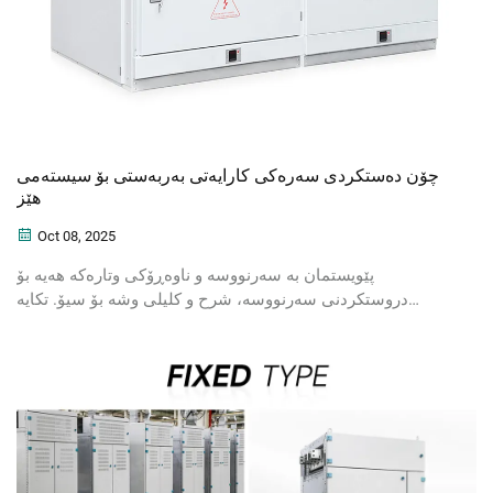
چۆن دەستکردی سەرەکی کارایەتی بەربەستی بۆ سیستەمی
هێز
Oct 08, 2025
پێویستمان بە سەرنووسە و ناوەڕۆکی وتارەکە هەیە بۆ
دروستکردنی سەرنووسە، شرح و کلیلی وشە بۆ سیۆ. تکایە
زانیاری بدە بۆ دروستکردنی مێتاداتا بە شێوەیەکی راست.