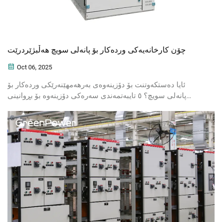
چۆن کارخانەیەکی وردەکار بۆ پانەلی سویچ هەڵبژێردرێت
Oct 06, 2025
ئایا دەستکەوتنت بۆ دۆزینەوەی بەرهەمھێنەرێکی وردەکار بۆ
پانەلی سویچ؟ ٥ تایبەتمەندی سەرەکی دۆزینەوە بۆ بڕوانینی
وردەکاری، کیفیت و جێبەجێکردنی زۆربوون. ئەمڕۆ نامەنامەی
هەڵبژاردنی خۆت بەخۆرایی وەرگرت