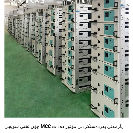
چۆن تختی سویچی MCC یارمەتی بەردەستکردنی مۆتور دەدات