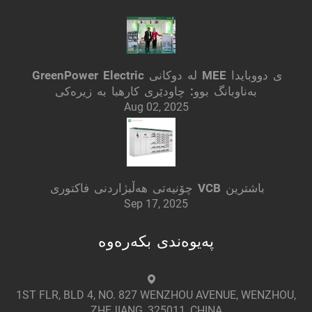
GreenPower Electric لە دوکانی MEE ی دووبایدا
بەناوبانگ بوو: چاودێری کارهبا بە زیرەکی
Aug 02, 2025
چۆنیەتی هەڵبژاردنی فاکتوری VCB باشترین
Sep 17, 2025
پەیوەندی بکەرەوە
1ST FLR, BLD 4, NO. 827 WENZHOU AVENUE, WENZHOU,
ZHEJIANG, 325011, CHINA