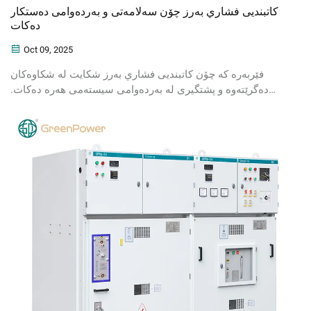
كاتبنديی فشاري به‌رز چۆن سەلامەتی و بەردەوامی دەستكار
دەكات
Oct 09, 2025
فێربه‌ره‌ كه‌ چۆن كاتبنديی فشاري به‌رز شكايت له‌ شكاوه‌كان
ده‌گرێته‌وه‌ و پشتگیری له‌ بەردەوامی سیستەمی هەرە دەکات.
زانیاری له‌باره‌ی مه‌كانیزمی سه‌لامه‌تي، پاراستني له‌ خه‌تكه‌شتن و
ئاموزيش به‌شترین چالاكرينه‌كانی ده‌رباره‌ی چاودێري. وتاره‌كه‌
بخوێنه‌وه‌.