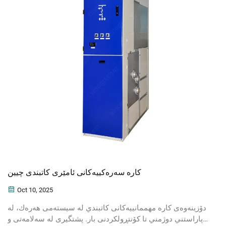
کارە سەرەکییەکانی ئامێری کاتبندی چیین
Oct 10, 2025
دۆزینه‌وه‌ی كارە مهممانييه‌كانی كاتبندي له‌ سیسته‌می هه‌ره‌ك، له‌
پاراستني دوژمني تا كۆنتڕولكردنی بار. پشتگیری لە سەلامەتی و