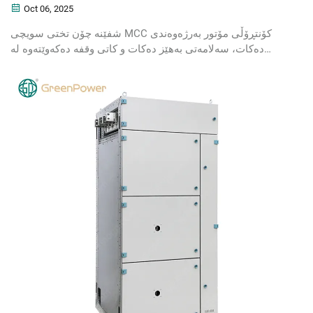
Oct 06, 2025
شفێنە چۆن تختی سویچی MCC کۆنتڕۆڵی مۆتور بەرژەوەندی
دەکات، سەلامەتی بەهێز دەکات و کاتی وقفە دەکەوێتەوە لە
کاروبارە پیشەسازییەکان. فێربوون لە بەهێزترین بەرژەوەندییەکان
و ئەنجامدانی شێوازی باشترین کارلێک بۆ بەردەستکردنی مۆتور.
ئەمڕۆ رێگاکان بدۆزرەوە.