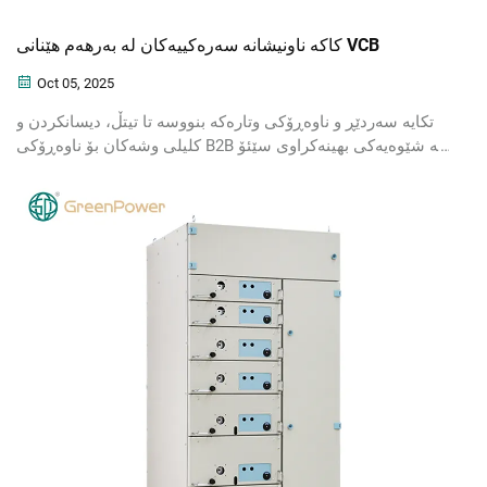
کاکە ناونیشانە سەرەکییەکان لە بەرهەم هێنانی VCB
Oct 05, 2025
تکایە سەردێڕ و ناوەڕۆکی وتارەکە بنووسە تا تیتڵ، دیسانکردن و
کلیلی وشەکان بۆ ناوەڕۆکی B2B بە شێوەیەکی بهینەکراوی سێئۆ
پشکنین و دروست بکەین.