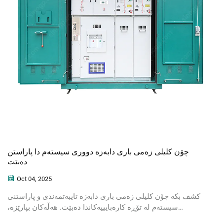
چۆن کلیلی زەمى بارى دابەزە دوورى سیستەم دا پاراستن
دەبێت
Oct 04, 2025
کشف بکە چۆن کلیلی زەمى بارى دابەزە تایبەتمەندی و پاراستنی
سیستەم لە تۆڕە کارەبایییەکاندا دەبێت. هەڵەکان بپارێزە،
خەریکەری بکەوە، و دڵنیابە لەگەل چاکسازکردن. زیاتر فێربە.