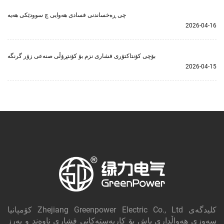
چی ڕەخساندنی فسادی هەوایی چ سوودێکی هەیە
2026-04-16
بۆچی کۆنتاکتۆری فشاری نزم بۆ کۆنتڕۆڵی صنەعی زۆر گرنگە
2026-04-15
کۆمپانیا Zhejiang Greenpower Electric Co., Ltd کلیدگه‌ی
سەوزی هەواڵداری باش بۆ کاربەستەکانی فشاری ناوەند و بەرز