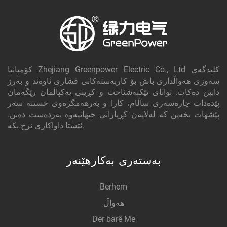
کۆمپانیا Zhejiang Greenpower Electric Co., Ltd کلیدگه‌ی
سەوزی هەواڵداری باش بۆ کاربەستەکانی فشاری ناوەند و بەرز
دابین دەکات. توانای تێکنەشناخت و کڕینی یەکپاڵمان رێگەمان
پێدەدات چارەسەری ساڵام، کارا و بەرهەمگرەوی خستنە سەر
پێشهات بخەین کە لەلایەن کڕیارانی جیهانیەوە بەردەست دەبن.
ئێستا داواکاری نرخ بکە.
بەستەری بەکارهێنەر
Berhem
هەواڵ
Der barê Me