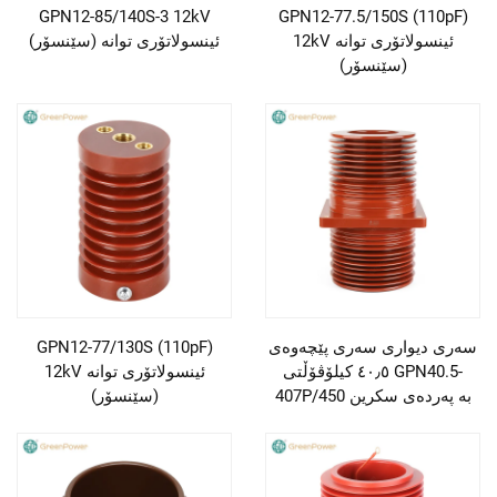
GPN12-85/140S-3 12kV
GPN12-77.5/150S (110pF)
12kV ئینسولاتۆری توانە
ئینسولاتۆری توانە (سێنسۆر)
(سێنسۆر)
سەری دیواری سەری پێچەوەی
GPN12-77/130S (110pF)
٤٠٫٥ کیلۆڤۆڵتی GPN40.5-
12kV ئینسولاتۆری توانە
407P/450 بە پەردەی سکرین
(سێنسۆر)