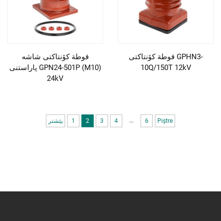
قوطة کۆنتاکتی GPHN3-
قوطة کۆنتاکتی شاشە
10Q/150T 12kV
پاراستنی GPN24-501P (M10)
24kV
...
Piştre
6
4
3
2
1
پێشتر