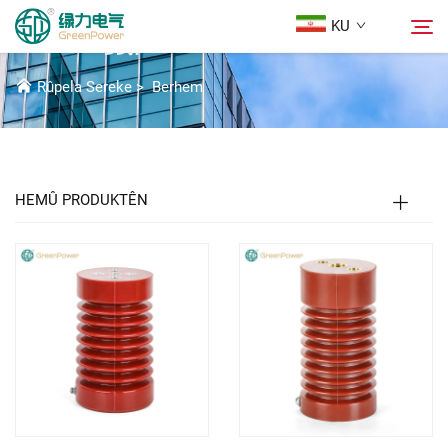
KU
پڕۆدەکتەکان
Rûpela Sereke
>
Berhem
Berhem
گەڕان
هەواڵ
HEMÛ PRODUKTÊN
Der barê Me
Çareserî
Daxistin
Li Ser Nivîsain