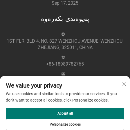
Sep 17, 2025
پەیوەندی بکەرەوە
1ST FLR, BLD 4, NO. 827 WENZHOU AVENUE, WENZHOU,
ZHEJIANG, 325011, CHINA
+86-18989782765
[email protected]
We value your privacy
We use cookies and similar tools to provide our services. If you
don't want to accept all cookies, click Personalize cookies.
Accept all
مافەکانی ھەواڵنامەکە ڕزێرکراوە © ٢٠٢٥ بەناوی کۆمپانیا
Personalize cookies
Politîka veşartîbûnê
چونگچیان گرینڤۆڵت الیکتریکی لیمیتەد -