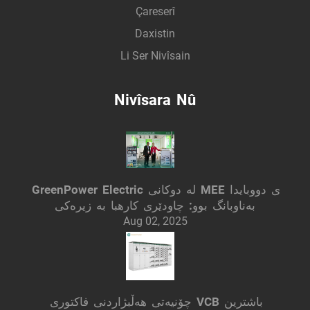
Çareserî
Daxistin
Li Ser Nivîsain
Nivîsara Nû
GreenPower Electric لە دوکانی MEE ی دووبایدا
بەناوبانگ بوو: چاودێری کارهبا بە زیرەکی
Aug 02, 2025
چۆنیەتی هەڵبژاردنی فاکتوری VCB باشترین