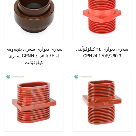
سەری دیواری ٢٤ کیلۆڤۆڵتی
سەری دیواری سەری پێچەوەی
GPN24-170P/280-3
سەری GPNN لە ١٢ تا ٤٠٫٥
کیلۆڤۆڵت