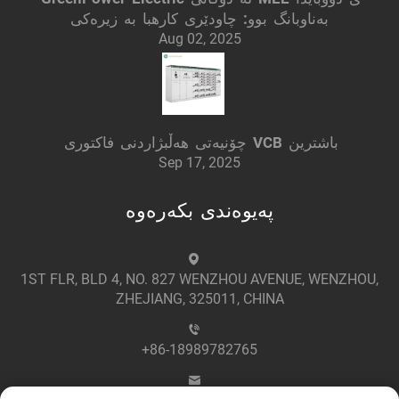
بەناوبانگ بوو: چاودێری کارهبا بە زیرەکی
Aug 02, 2025
چۆنیەتی هەڵبژاردنی فاکتوری VCB باشترین
Sep 17, 2025
پەیوەندی بکەرەوە
1ST FLR, BLD 4, NO. 827 WENZHOU AVENUE, WENZHOU,
ZHEJIANG, 325011, CHINA
+86-18989782765