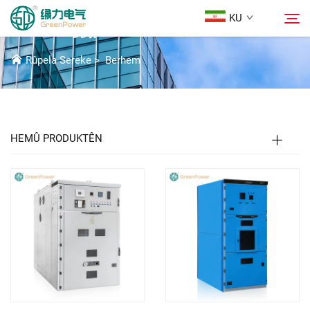
KU
پڕۆدەکتەکان
Rûpela Sereke
>
Berhem
Berhem
گەڕان
هەواڵ
HEMÛ PRODUKTÊN
Der barê Me
Çareserî
Daxistin
Li Ser Nivîsain