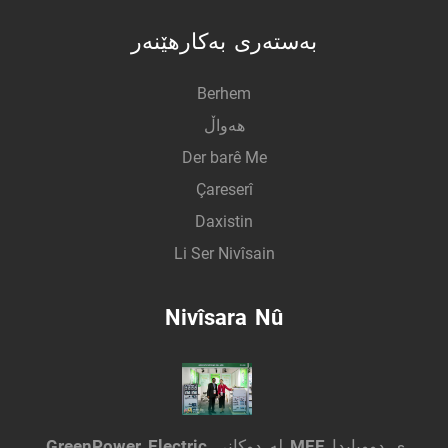
بەستەری بەکارهێنەر
Berhem
هەواڵ
Der barê Me
Çareserî
Daxistin
Li Ser Nivîsain
Nivîsara Nû
GreenPower Electric لە دوکانی MEE ی دووبایدا