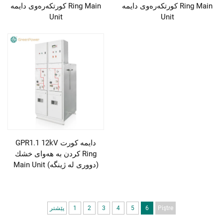
كورتكەرەوى دايمه Ring Main
كورتكەرەوى دايمه Ring Main
Unit
Unit
GPR1.1 12kV دايمه كورت
كردن بە هەواى خشك Ring
Main Unit (دوورى لە ژینگە)
Piştre
6
5
4
3
2
1
پێشتر