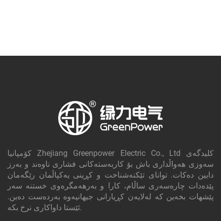
کۆمپانیا Zhejiang Greenpower Electric Co., Ltd کلیدگه‌ی
سەوزی هەواڵداری باش بۆ کاربەستەکانی فشاری ناوەند و بەرز
دابین دەکات. توانای تێکنەشناخت و کڕینی یەکپاڵمان رێگەمان
پێدەدات چارەسەری ساڵام، کارا و بەرهەمگرەوی خستنە سەر
پێشهات بخەین کە لەلایەن کڕیارانی جیهانیەوە بەردەست دەبن.
ئێستا داواکاری نرخ بکە.