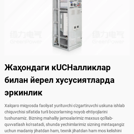
Жаҳондаги кUCHалликлар
билан йерел хусусиятларда
эркинлик
Xalqaro miqyosda faoliyat yurituvchi o'zgartiruvchi uskuna ishlab
chiquvchisi sifatida turli bozorlarning noyob ehtiyojlarini
tushunamiz. Bizning mahalliy jamoalarimiz maxsus qo'llab-
quvvatlash ko'rsatadi, shunda yechimlarimiz sizning mintaqangiz
uchun madaniy jihatdan ham, texnik jihatdan ham mos kelishini