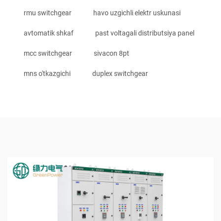
rmu switchgear
havo uzgichli elektr uskunasi
avtomatik shkaf
past voltagali distributsiya panel
mcc switchgear
sivacon 8pt
mns o'tkazgichi
duplex switchgear