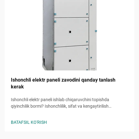
Ishonchli elektr paneli zavodini qanday tanlash
kerak
Ishonchli elektr paneli ishlab chiqaruvchini topishda
qiyinchilik bormi? Ishonchlilik, sifat va kengaytirilish
imkoniyatini baholash uchun 5 ta asosiy me'yorlarni
o'rganing. Bepul tanlov tekshiruv ro'yxatini hoyni oling.
BATAFSIL KO'RISH