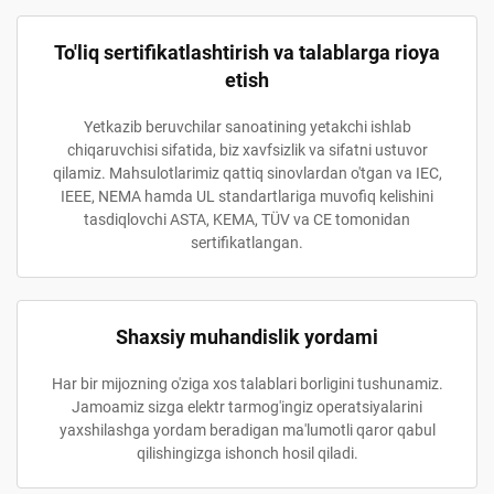
To'liq sertifikatlashtirish va talablarga rioya
etish
Yetkazib beruvchilar sanoatining yetakchi ishlab
chiqaruvchisi sifatida, biz xavfsizlik va sifatni ustuvor
qilamiz. Mahsulotlarimiz qattiq sinovlardan o'tgan va IEC,
IEEE, NEMA hamda UL standartlariga muvofiq kelishini
tasdiqlovchi ASTA, KEMA, TÜV va CE tomonidan
sertifikatlangan.
Shaxsiy muhandislik yordami
Har bir mijozning o'ziga xos talablari borligini tushunamiz.
Jamoamiz sizga elektr tarmog'ingiz operatsiyalarini
yaxshilashga yordam beradigan ma'lumotli qaror qabul
qilishingizga ishonch hosil qiladi.