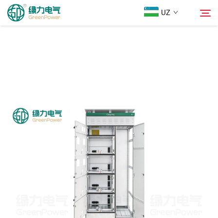
UZ
Mahsulotlar
Qidiruv
Yangiliklar
Biz Haqimizda
Yechimlar
Юкلاш
Biz bilan bog'lanish