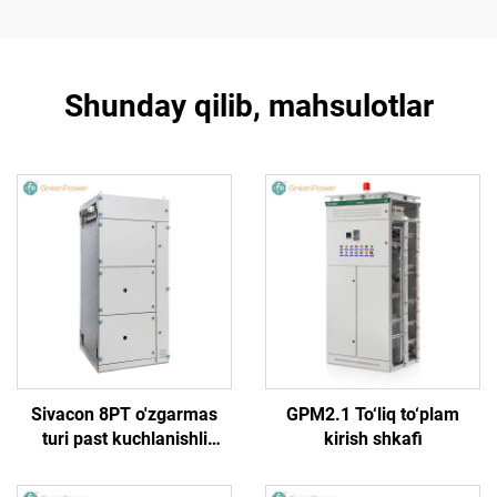
Shunday qilib, mahsulotlar
Sivacon 8PT o'zgarmas
GPM2.1 To‘liq to‘plam
turi past kuchlanishli
kirish shkafi
tarqatish tarmog'i