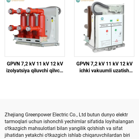
GPVN 7,2 kV 11 kV 12 kV
GPVN 7,2 kV 11 kV 12 kV
izolyatsiya qiluvchi qilvchi
ichki vakuumli uzatish
vakuumli uzgich
uzgich
Zhejiang Greenpower Electric Co., Ltd butun dunyo elektr
tarmoqlari uchun ishonchli yechimlar sifatida loyihalangan
o'tkazgich mahsulotlari bilan yangilik qo'shish va sifat
jihatidan yetakchi o'tkazgich ishlab chiqaruvchilardan biri