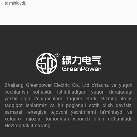
ta'minlaydi.
Zhejiang Greenpower Electric Co., Ltd o'rtacha va yuqori
kuchlanish sohasida ishlatiladigan yuqori darajadagi
yashil aqlli o'chirgichlarni taqdim etadi. Bizning ilmiy-
tadqiqot ishlarimiz va bir pog'onali sotib olish xavfsiz,
samarali, energiya tejovchi yechimlarni ta'minlaydi va
xalqaro mijozlar tomonidan ishonch bilan qo'llaniladi.
Hoziroq taklif so'rang.