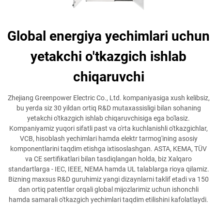
Global energiya yechimlari uchun
yetakchi o'tkazgich ishlab
chiqaruvchi
Zhejiang Greenpower Electric Co., Ltd. kompaniyasiga xush kelibsiz,
bu yerda siz 30 yildan ortiq R&D mutaxassisligi bilan sohaning
yetakchi o'tkazgich ishlab chiqaruvchisiga ega bo'lasiz.
Kompaniyamiz yuqori sifatli past va o'rta kuchlanishli o'tkazgichlar,
VCB, hisoblash yechimlari hamda elektr tarmog'ining asosiy
komponentlarini taqdim etishga ixtisoslashgan. ASTA, KEMA, TÜV
va CE sertifikatlari bilan tasdiqlangan holda, biz Xalqaro
standartlarga - IEC, IEEE, NEMA hamda UL talablarga rioya qilamiz.
Bizning maxsus R&D guruhimiz yangi dizaynlarni taklif etadi va 150
dan ortiq patentlar orqali global mijozlarimiz uchun ishonchli
hamda samarali o'tkazgich yechimlari taqdim etilishini kafolatlaydi.