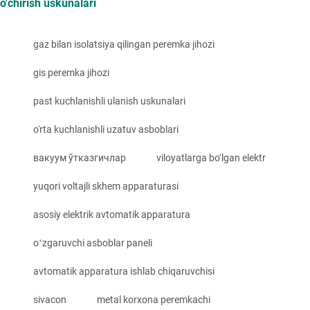
o'chirish uskunalari
gaz bilan isolatsiya qilingan peremka jihozi
gis peremka jihozi
past kuchlanishli ulanish uskunalari
o'rta kuchlanishli uzatuv asboblari
вакуум ўтказгичлар
viloyatlarga bo‘lgan elektr
yuqori voltajli skhem apparaturasi
asosiy elektrik avtomatik apparatura
oʻzgaruvchi asboblar paneli
avtomatik apparatura ishlab chiqaruvchisi
sivacon
metal korxona peremkachi