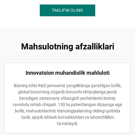
TAKLIFNI OLING
Mahsulotning afzalliklari
Innovatsion muhandislik mahluloti
Bizning ichki R&D jamoamiz yangiliklarga qaratilgan bo'lib,
global bozorning o'zgarib boruvchi ehtiyojlariga javob
beradigan zamonaviy o'tkazgich yechimlarini doimiy
ravishda ishlab chiqadi. 150 ta patentlangan dizaynga ega
bo'lib, mahsulotlarimiz texnologiyalarning oldingi qutbida
turib, ajoyib ishlash ko'rsatkichlari va ishonchlilikni
ta'minlaydi.