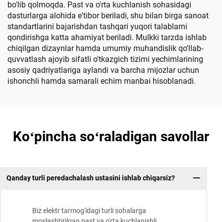
bo'lib qolmoqda. Past va o'rta kuchlanish sohasidagi
dasturlarga alohida e'tibor beriladi, shu bilan birga sanoat
standartlarini bajarishdan tashqari yuqori talablarni
qondirishga katta ahamiyat beriladi. Mulkki tarzda ishlab
chiqilgan dizaynlar hamda umumiy muhandislik qo'llab-
quvvatlash ajoyib sifatli o'tkazgich tizimi yechimlarining
asosiy qadriyatlariga aylandi va barcha mijozlar uchun
ishonchli hamda samarali echim manbai hisoblanadi.
Koʻpincha soʻraladigan savollar
Qanday turli peredachalash ustasini ishlab chiqarsiz?
Biz elektr tarmog'idagi turli sohalarga
moslashtirilgan past va o'rta kuchlanishli