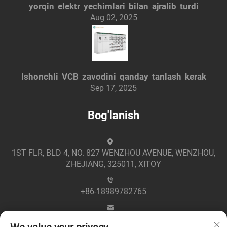
yorqin elektr yechimlari bilan ajralib turdi
Aug 02, 2025
Ishonchli VCB zavodini qanday tanlash kerak
Sep 17, 2025
Bog'lanish
1ST FLR, BLD 4, NO. 827 WENZHOU AVENUE, WENZHOU,
ZHEJIANG, 325011, XITOY
+86-18989782765
[email protected]