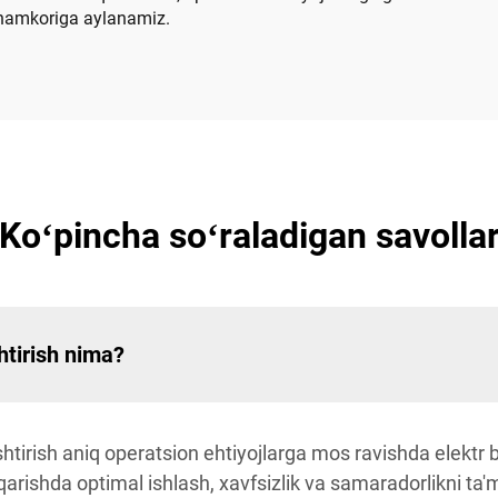
li hamkoriga aylanamiz.
Koʻpincha soʻraladigan savolla
tirish nima?
irish aniq operatsion ehtiyojlarga mos ravishda elektr bo
qarishda optimal ishlash, xavfsizlik va samaradorlikni ta'm