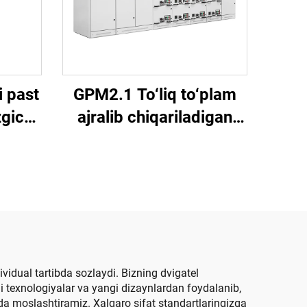
 past
GPM2.1 To‘liq to‘plam
zgich
ajralib chiqariladigan
qich)
past kuchlanishli
o‘tkazgich shkafi
vidual tartibda sozlaydi. Bizning dvigatel
gi texnologiyalar va yangi dizaynlardan foydalanib,
hda moslashtiramiz. Xalqaro sifat standartlaringizga