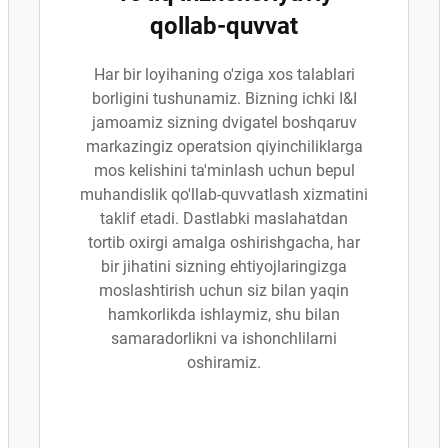
qollab-quvvat
Har bir loyihaning o'ziga xos talablari
borligini tushunamiz. Bizning ichki I&I
jamoamiz sizning dvigatel boshqaruv
markazingiz operatsion qiyinchiliklarga
mos kelishini ta'minlash uchun bepul
muhandislik qo'llab-quvvatlash xizmatini
taklif etadi. Dastlabki maslahatdan
tortib oxirgi amalga oshirishgacha, har
bir jihatini sizning ehtiyojlaringizga
moslashtirish uchun siz bilan yaqin
hamkorlikda ishlaymiz, shu bilan
samaradorlikni va ishonchlilarni
oshiramiz.