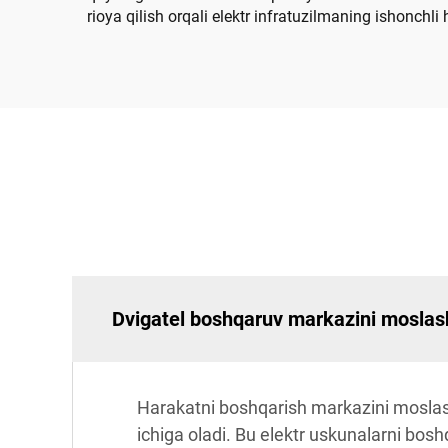
rioya qilish orqali elektr infratuzilmaning ishonch
Dvigatel boshqaruv markazini moslash
Harakatni boshqarish markazini moslasht
ichiga oladi. Bu elektr uskunalarni bosh