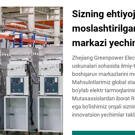
Sizning ehtiyo
moslashtirilga
markazi yechi
Zhejiang Greenpower Electri
uskunalari sohasida ilmiy-t
boshqaruv markazlarini mo
Mahsulotlarimiz global st
bo'ylab elektr tarmoqlarini
Mutaxassislardan iborat 
ega bo'lishimiz orqali sizn
innovatsion yechimlar takl