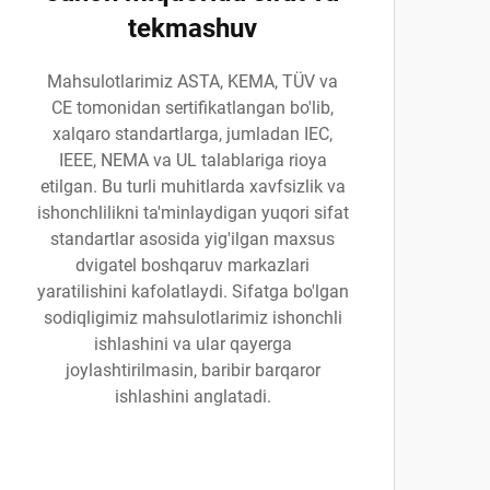
tekmashuv
Mahsulotlarimiz ASTA, KEMA, TÜV va
CE tomonidan sertifikatlangan bo'lib,
xalqaro standartlarga, jumladan IEC,
IEEE, NEMA va UL talablariga rioya
etilgan. Bu turli muhitlarda xavfsizlik va
ishonchlilikni ta'minlaydigan yuqori sifat
standartlar asosida yig'ilgan maxsus
dvigatel boshqaruv markazlari
yaratilishini kafolatlaydi. Sifatga bo'lgan
sodiqligimiz mahsulotlarimiz ishonchli
ishlashini va ular qayerga
joylashtirilmasin, baribir barqaror
ishlashini anglatadi.