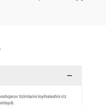
r
shqaruv tizimlarini loyihalashni o'z
inlaydi.