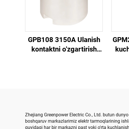
GPB108 3150A Ulanish
GPM2
kontaktni o'zgartirish
kuch
mumkin emas
(Yar
Zhejiang Greenpower Electric Co., Ltd. butun dunyo 
boshqaruv markazlarimiz elektr tarmoqlarining ishla
quyidagi har bir markazni past yoki o'rta kuchlanis