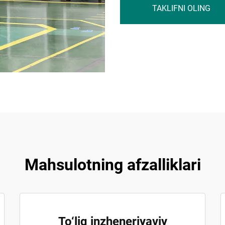
TAKLIFNI OLING
Mahsulotning afzalliklari
To‘liq inzheneriyaviy