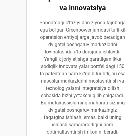
va innovatsiya
Sanoatdagi o'ttiz yildan ziyoda tajribaga
ega bo'lgan Greenpower jamoasi turli xil
operatsion ehtiyojlarga javob beradigan
dvigatel boshqaruv markazlarini
loyihalashda a'lo darajada ishlaydi.
Yangilik joriy etishga qaratilganlikka
sodiqlik innovatsiyalar portfelidagi 150
ta patentdan ham ko'rinib turibdi, bu esa
nasoslar markazlarini moslashtirish va
texnologiyalarni integratsiya qilish
sohasida bizni yetakchi qilib chiqaradi.
Bu mutaxassislarning mahorati sizning
dvigatel boshqaruv markazingiz
faqatgina ishlashi emas, balki uning
ishlash samaradorligini ham
optimallashtirish imkonini beradi.