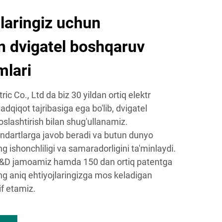
jlaringiz uchun
n dvigatel boshqaruv
mlari
c Co., Ltd da biz 30 yildan ortiq elektr
adqiqot tajribasiga ega bo'lib, dvigatel
slashtirish bilan shug'ullanamiz.
andartlarga javob beradi va butun dunyo
ng ishonchliligi va samaradorligini ta'minlaydi.
R&D jamoamiz hamda 150 dan ortiq patentga
ing aniq ehtiyojlaringizga mos keladigan
if etamiz.