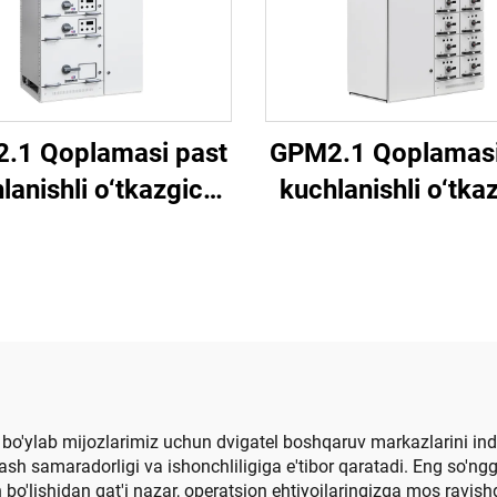
.1 Qoplamasi past
GPM2.1 Qoplamasi
lanishli o‘tkazgich
kuchlanishli o‘tka
im aylana tutqich)
(To‘rtburchakli tut
bo'ylab mijozlarimiz uchun dvigatel boshqaruv markazlarini indi
sh samaradorligi va ishonchliligiga e'tibor qaratadi. Eng so'ng
h bo'lishidan qat'i nazar, operatsion ehtiyojlaringizga mos ravis