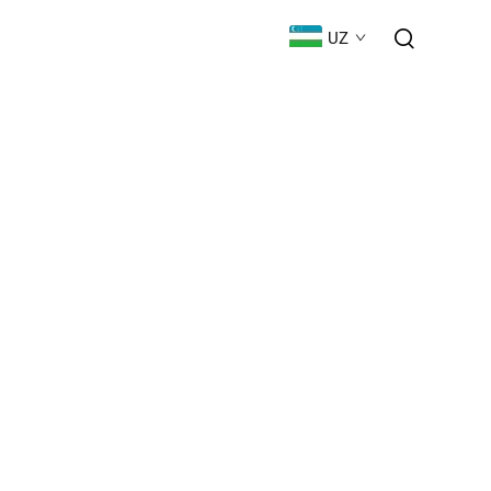
ЮКلاШ
BIZ BILAN BOG'LANISH
UZ