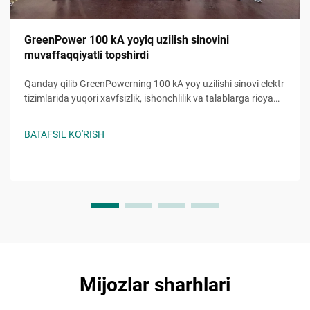
GreenPower 100 kA yoyiq uzilish sinovini
muvaffaqqiyatli topshirdi
Qanday qilib GreenPowerning 100 kA yoy uzilishi sinovi elektr
tizimlarida yuqori xavfsizlik, ishonchlilik va talablarga rioya
qilishni ta'minlayotganini bilib oling. Murakkab sharoitlarda
ishonchli ishlash. Batafsil ma'lumot olish.
BATAFSIL KO'RISH
Mijozlar sharhlari