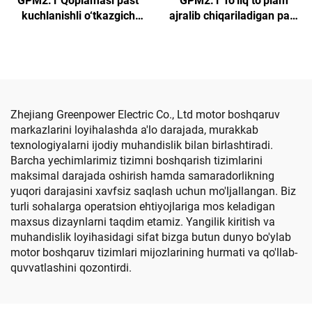
GPM2.1 Qoplamasi past
GPM2.1 To‘liq to‘plam
kuchlanishli o‘tkazgich
ajralib chiqariladigan past
(To‘rtburchakli tutqich)
kuchlanishli o‘tkazgich
shkafi
Zhejiang Greenpower Electric Co., Ltd motor boshqaruv
markazlarini loyihalashda a'lo darajada, murakkab
texnologiyalarni ijodiy muhandislik bilan birlashtiradi.
Barcha yechimlarimiz tizimni boshqarish tizimlarini
maksimal darajada oshirish hamda samaradorlikning
yuqori darajasini xavfsiz saqlash uchun mo'ljallangan. Biz
turli sohalarga operatsion ehtiyojlariga mos keladigan
maxsus dizaynlarni taqdim etamiz. Yangilik kiritish va
muhandislik loyihasidagi sifat bizga butun dunyo bo'ylab
motor boshqaruv tizimlari mijozlarining hurmati va qo'llab-
quvvatlashini qozontirdi.