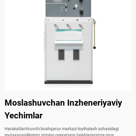
Moslashuvchan Inzheneriyaviy
Yechimlar
Harakatlantiruvchi boshqaruv markazi loyihalash sohasidagi
mutaxassisliligimiz sizning operatsion talablaringizga mos