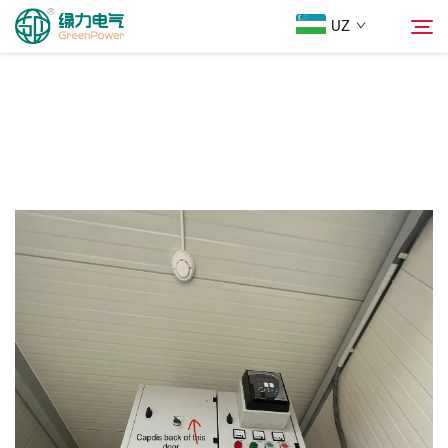
UZ
Mahsulotlar
Qidiruv
Yangiliklar
Biz Haqimizda
Yechimlar
Юкلاш
Biz bilan bog'lanish