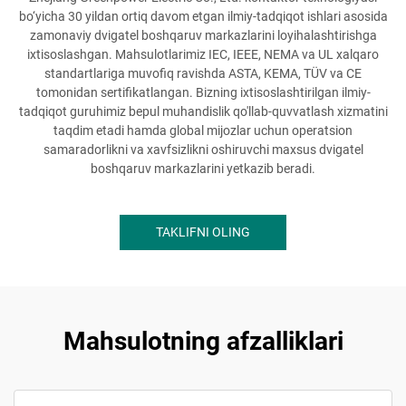
bo‘yicha 30 yildan ortiq davom etgan ilmiy-tadqiqot ishlari asosida
zamonaviy dvigatel boshqaruv markazlarini loyihalashtirishga
ixtisoslashgan. Mahsulotlarimiz IEC, IEEE, NEMA va UL xalqaro
standartlariga muvofiq ravishda ASTA, KEMA, TÜV va CE
tomonidan sertifikatlangan. Bizning ixtisoslashtirilgan ilmiy-
tadqiqot guruhimiz bepul muhandislik qo'llab-quvvatlash xizmatini
taqdim etadi hamda global mijozlar uchun operatsion
samaradorlikni va xavfsizlikni oshiruvchi maxsus dvigatel
boshqaruv markazlarini yetkazib beradi.
TAKLIFNI OLING
Mahsulotning afzalliklari