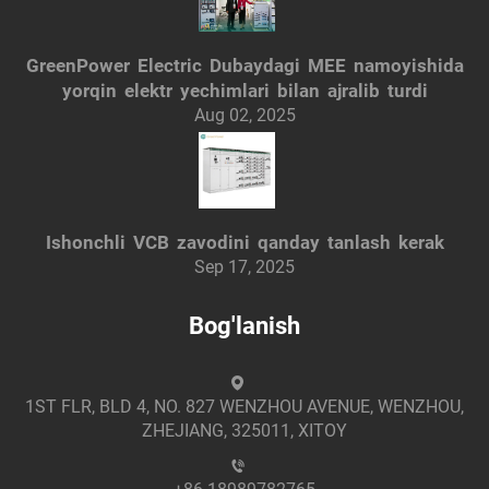
GreenPower Electric Dubaydagi MEE namoyishida
yorqin elektr yechimlari bilan ajralib turdi
Aug 02, 2025
Ishonchli VCB zavodini qanday tanlash kerak
Sep 17, 2025
Bog'lanish
1ST FLR, BLD 4, NO. 827 WENZHOU AVENUE, WENZHOU,
ZHEJIANG, 325011, XITOY