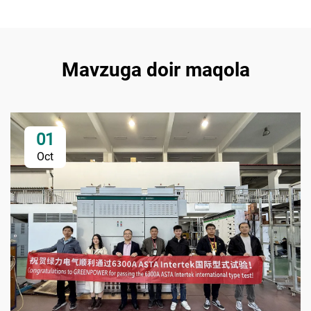
Mavzuga doir maqola
01
Oct