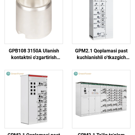
GPB108 3150A Ulanish
GPM2.1 Qoplamasi past
kontaktni o'zgartirish
kuchlanishli o‘tkazgich
mumkin emas
(Yarim aylana tutqich)