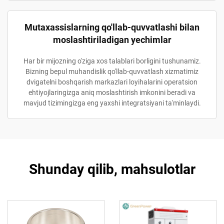
Mutaxassislarning qo'llab-quvvatlashi bilan
moslashtiriladigan yechimlar
Har bir mijozning o'ziga xos talablari borligini tushunamiz.
Bizning bepul muhandislik qo'llab-quvvatlash xizmatimiz
dvigatelni boshqarish markazlari loyihalarini operatsion
ehtiyojlaringizga aniq moslashtirish imkonini beradi va
mavjud tizimingizga eng yaxshi integratsiyani ta'minlaydi.
Shunday qilib, mahsulotlar