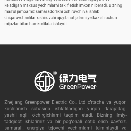
keladigan maxsus yechimlarni taklif etish imkonini beradi. Bizning
mas'ul jamoamiz samaradorlikni oshiruvchi va ishlab
chiqaruvchanlikni oshiruvchi ajoyib natijalarni yetkazish uchun
mijozlar bilan hamkorlikda ishlaydi.
Zhejiang Greenpower Electric Co., Ltd o'rtacha va yuqori
kuchlanish sohasida ishlatiladigan yuqori darajadagi
yashil aqlli o'chirgichlarni taqdim etadi. Bizning ilmiy-
tadqiqot ishlarimiz va bir pog'onali sotib olish xavfsiz,
samarali, energiya tejovchi yechimlarni ta'minlaydi va