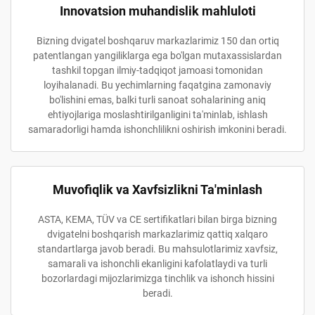
Innovatsion muhandislik mahluloti
Bizning dvigatel boshqaruv markazlarimiz 150 dan ortiq
patentlangan yangiliklarga ega bo'lgan mutaxassislardan
tashkil topgan ilmiy-tadqiqot jamoasi tomonidan
loyihalanadi. Bu yechimlarning faqatgina zamonaviy
bo'lishini emas, balki turli sanoat sohalarining aniq
ehtiyojlariga moslashtirilganligini ta'minlab, ishlash
samaradorligi hamda ishonchlilikni oshirish imkonini beradi.
Muvofiqlik va Xavfsizlikni Ta'minlash
ASTA, KEMA, TÜV va CE sertifikatlari bilan birga bizning
dvigatelni boshqarish markazlarimiz qattiq xalqaro
standartlarga javob beradi. Bu mahsulotlarimiz xavfsiz,
samarali va ishonchli ekanligini kafolatlaydi va turli
bozorlardagi mijozlarimizga tinchlik va ishonch hissini
beradi.