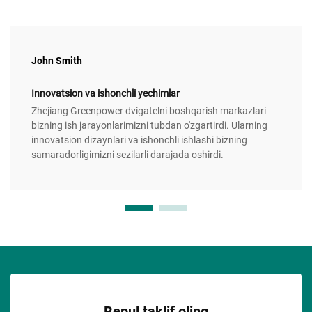
John Smith
Innovatsion va ishonchli yechimlar
Zhejiang Greenpower dvigatelni boshqarish markazlari
bizning ish jarayonlarimizni tubdan o'zgartirdi. Ularning
innovatsion dizaynlari va ishonchli ishlashi bizning
samaradorligimizni sezilarli darajada oshirdi.
Bepul taklif oling