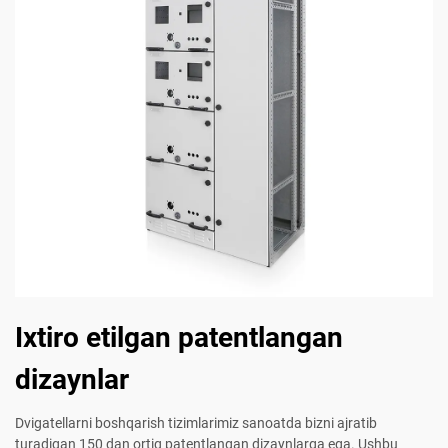
Ixtiro etilgan patentlangan
dizaynlar
Dvigatellarni boshqarish tizimlarimiz sanoatda bizni ajratib
turadigan 150 dan ortiq patentlangan dizaynlarga ega. Ushbu