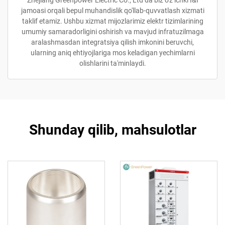
Zhejiang Greenpower Electric Co., Ltd da biz o'z ichki I&I
jamoasi orqali bepul muhandislik qo'llab-quvvatlash xizmati
taklif etamiz. Ushbu xizmat mijozlarimiz elektr tizimlarining
umumiy samaradorligini oshirish va mavjud infratuzilmaga
aralashmasdan integratsiya qilish imkonini beruvchi,
ularning aniq ehtiyojlariga mos keladigan yechimlarni
olishlarini ta'minlaydi.
Shunday qilib, mahsulotlar