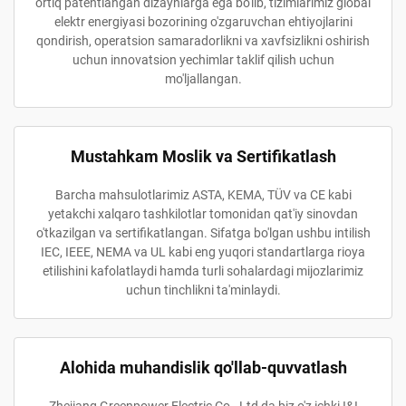
ortiq patentlangan dizaynlarga ega bo'lib, tizimlarimiz global
elektr energiyasi bozorining o'zgaruvchan ehtiyojlarini
qondirish, operatsion samaradorlikni va xavfsizlikni oshirish
uchun innovatsion yechimlar taklif qilish uchun
mo'ljallangan.
Mustahkam Moslik va Sertifikatlash
Barcha mahsulotlarimiz ASTA, KEMA, TÜV va CE kabi
yetakchi xalqaro tashkilotlar tomonidan qat'iy sinovdan
o'tkazilgan va sertifikatlangan. Sifatga bo'lgan ushbu intilish
IEC, IEEE, NEMA va UL kabi eng yuqori standartlarga rioya
etilishini kafolatlaydi hamda turli sohalardagi mijozlarimiz
uchun tinchlikni ta'minlaydi.
Alohida muhandislik qo'llab-quvvatlash