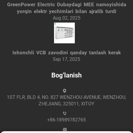
GreenPower Electric Dubaydagi MEE namoyishida
yorqin elektr yechimlari bilan ajralib turdi
Aug 02, 2025
Ishonchli VCB zavodini qanday tanlash kerak
Sep 17, 2025
Bog'lanish
1ST FLR, BLD 4, NO. 827 WENZHOU AVENUE, WENZHOU,
ZHEJIANG, 325011, XITOY
+86-18989782765