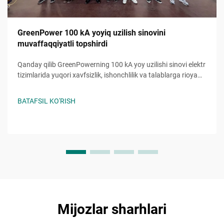
GreenPower 100 kA yoyiq uzilish sinovini
muvaffaqqiyatli topshirdi
Qanday qilib GreenPowerning 100 kA yoy uzilishi sinovi elektr
tizimlarida yuqori xavfsizlik, ishonchlilik va talablarga rioya
qilishni ta'minlayotganini bilib oling. Murakkab sharoitlarda
ishonchli ishlash. Batafsil ma'lumot olish.
BATAFSIL KO'RISH
Mijozlar sharhlari