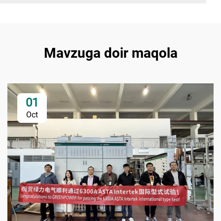
Mavzuga doir maqola
01
Oct