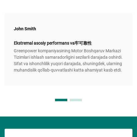
John Smith
Ekstremal asosiy performans va牢可靠性
Greenpower kompaniyasining Motor Boshqaruv Markazi
Tizimlari ishlash samaradorligini sezilarli darajada oshirdi.
Sifat va ishonchlilik yuqori darajada, shuningdek, ularning
muhandislik qo'llab-quvvatlashi katta ahamiyat kasb etdi.