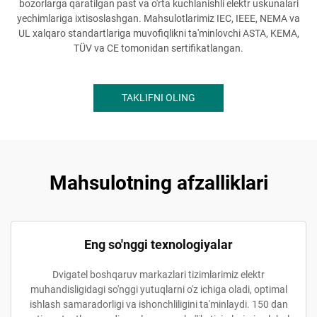
bozorlarga qaratilgan past va o'rta kuchlanishli elektr uskunalari
yechimlariga ixtisoslashgan. Mahsulotlarimiz IEC, IEEE, NEMA va
UL xalqaro standartlariga muvofiqlikni ta'minlovchi ASTA, KEMA,
TÜV va CE tomonidan sertifikatlangan.
TAKLIFNI OLING
Mahsulotning afzalliklari
Eng so'nggi texnologiyalar
Dvigatel boshqaruv markazlari tizimlarimiz elektr
muhandisligidagi so'nggi yutuqlarni o'z ichiga oladi, optimal
ishlash samaradorligi va ishonchliligini ta'minlaydi. 150 dan