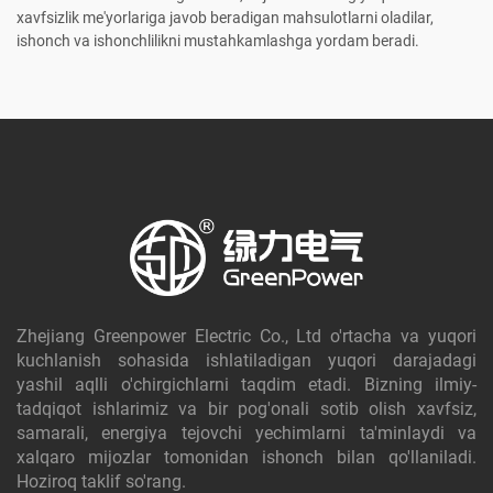
xavfsizlik me'yorlariga javob beradigan mahsulotlarni oladilar,
ishonch va ishonchlilikni mustahkamlashga yordam beradi.
Zhejiang Greenpower Electric Co., Ltd o'rtacha va yuqori
kuchlanish sohasida ishlatiladigan yuqori darajadagi
yashil aqlli o'chirgichlarni taqdim etadi. Bizning ilmiy-
tadqiqot ishlarimiz va bir pog'onali sotib olish xavfsiz,
samarali, energiya tejovchi yechimlarni ta'minlaydi va
xalqaro mijozlar tomonidan ishonch bilan qo'llaniladi.
Hoziroq taklif so'rang.