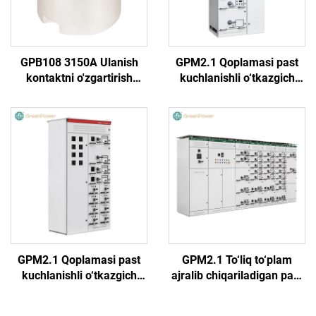
GPB108 3150A Ulanish
GPM2.1 Qoplamasi past
kontaktni o'zgartirish
kuchlanishli o‘tkazgich
mumkin emas
(Yarim aylana tutqich)
GPM2.1 Qoplamasi past
GPM2.1 To‘liq to‘plam
kuchlanishli o‘tkazgich
ajralib chiqariladigan past
(To‘rtburchakli tutqich)
kuchlanishli o‘tkazgich
shkafi