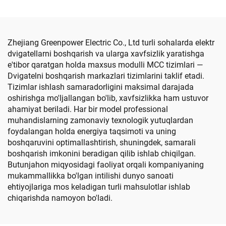
Zhejiang Greenpower Electric Co., Ltd turli sohalarda elektr
dvigatellarni boshqarish va ularga xavfsizlik yaratishga
e'tibor qaratgan holda maxsus modulli MCC tizimlari —
Dvigatelni boshqarish markazlari tizimlarini taklif etadi.
Tizimlar ishlash samaradorligini maksimal darajada
oshirishga mo'ljallangan bo'lib, xavfsizlikka ham ustuvor
ahamiyat beriladi. Har bir model professional
muhandislarning zamonaviy texnologik yutuqlardan
foydalangan holda energiya taqsimoti va uning
boshqaruvini optimallashtirish, shuningdek, samarali
boshqarish imkonini beradigan qilib ishlab chiqilgan.
Butunjahon miqyosidagi faoliyat orqali kompaniyaning
mukammallikka bo'lgan intilishi dunyo sanoati
ehtiyojlariga mos keladigan turli mahsulotlar ishlab
chiqarishda namoyon bo'ladi.