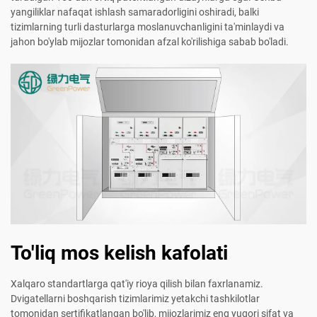
yangiliklar nafaqat ishlash samaradorligini oshiradi, balki
tizimlarning turli dasturlarga moslanuvchanligini ta'minlaydi va
jahon bo'ylab mijozlar tomonidan afzal ko'rilishiga sabab bo'ladi.
To'liq mos kelish kafolati
Xalqaro standartlarga qat'iy rioya qilish bilan faxrlanamiz.
Dvigatellarni boshqarish tizimlarimiz yetakchi tashkilotlar
tomonidan sertifikatlangan bo'lib, mijozlarimiz eng yuqori sifat va