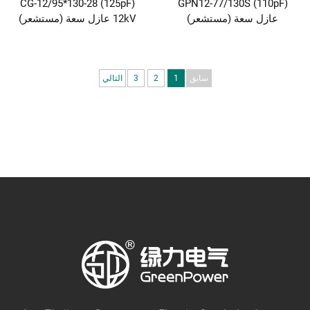
CG-12/95*130-28 (125pF)
GPN12-77/130S (110pF)
عازل سعة (مستشعر)
12kV عازل سعة (مستشعر)
سابق
1
2
3
التالي