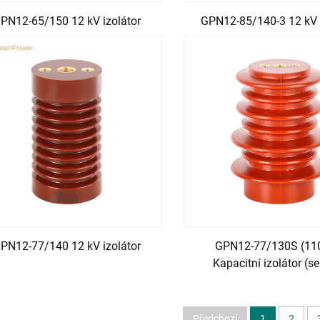
PN12-65/150 12 kV izolátor
GPN12-85/140-3 12 kV 
PN12-77/140 12 kV izolátor
GPN12-77/130S (11
Kapacitní izolátor (s
Předchozí
1
2