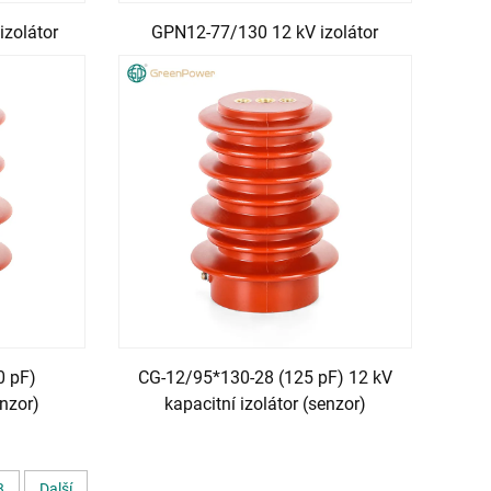
izolátor
GPN12-77/130 12 kV izolátor
0 pF)
CG-12/95*130-28 (125 pF) 12 kV
enzor)
kapacitní izolátor (senzor)
3
Další