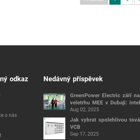
čný odkaz
Nedávný příspěvek
y
GreenPower Electric září na
veletrhu MEE v Dubaji: intel
y
elektrická řešení
Aug 02, 2025
ce o nás
Jak vybrat spolehlivou tov
VCB
Sep 17, 2025
t