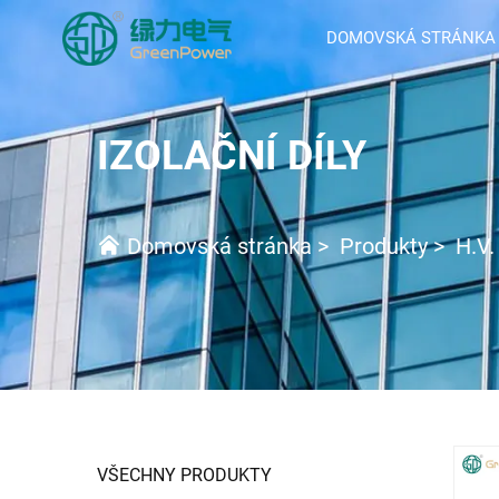
DOMOVSKÁ STRÁNKA
IZOLAČNÍ DÍLY
Domovská stránka
>
Produkty
>
H.V.
VŠECHNY PRODUKTY