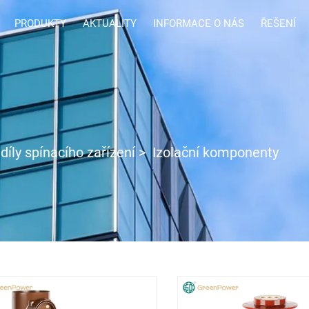
PRODUKTY
AKTUALITY
INFORMACE O NÁS
ŘEŠENÍ
 díly spínacího zařízení
>
Izolační komponenty