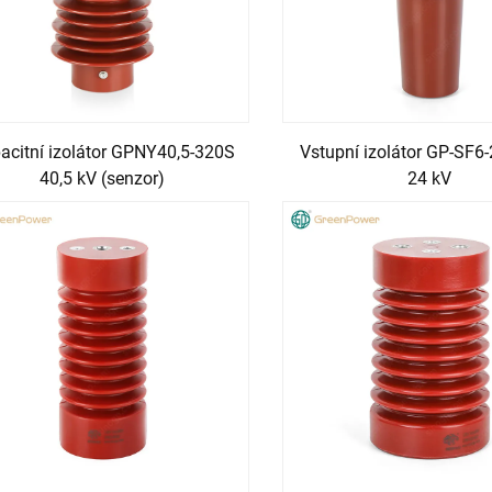
acitní izolátor GPNY40,5-320S
Vstupní izolátor GP-SF6
40,5 kV (senzor)
24 kV