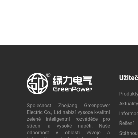
Užite
Produkt
Aktualit
Společnost Zhejiang Greenpower
Electric Co., Ltd nabízí vysoce kvalitní
Informa
zelené inteligentní rozváděče pro
Řešení
střední a vysoké napětí. Naše
odbornost v oblasti vývoje a
Stáhnou