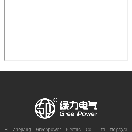
Η Zhejiang Greenpower Electric Co., Ltd παρέχει