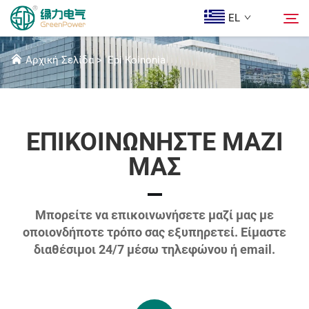
EL
ΕΠΙΚΟΙΝΩΝΉΣΤΕ ΜΑΖΊ ΜΑΣ
Αρχική Σελίδα
>
Epi Koinonia
Προϊόντα
Αναζήτηση
Ειδήσεις
ΕΠΙΚΟΙΝΩΝΉΣΤΕ ΜΑΖΊ
ΜΑΣ
Ποιοι Είμαστε
Λύσεις
Μπορείτε να επικοινωνήσετε μαζί μας με
οποιονδήποτε τρόπο σας εξυπηρετεί. Είμαστε
διαθέσιμοι 24/7 μέσω τηλεφώνου ή email.
Λήψη
Epi Koinonia