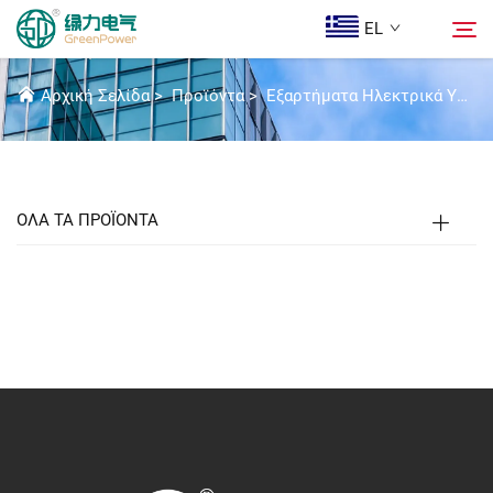
EL
ΡΆΦΙ (ΚΑΡΟΤΣΆΚΙ)
Αρχική Σελίδα
>
Προϊόντα
>
Εξαρτήματα Ηλεκτρικά Υψηλής Τάσης
Προϊόντα
Αναζήτηση
Ειδήσεις
ΟΛΑ ΤΑ ΠΡΟΪΟΝΤΑ
Ποιοι Είμαστε
Λύσεις
Λήψη
Epi Koinonia