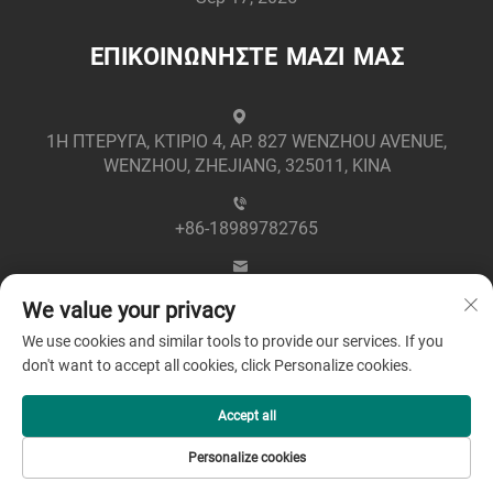
ΕΠΙΚΟΙΝΩΝΗΣΤΕ ΜΑΖΙ ΜΑΣ
1Η ΠΤΕΡΥΓΑ, ΚΤΙΡΙΟ 4, ΑΡ. 827 WENZHOU AVENUE,
WENZHOU, ZHEJIANG, 325011, ΚΙΝΑ
+86-18989782765
[email protected]
We value your privacy
We use cookies and similar tools to provide our services. If you
don't want to accept all cookies, click Personalize cookies.
Accept all
Πνευματικά Δικαιώματα © 2025 από την Zhejiang
Personalize cookies
Greenpower Electric Co., Ltd -
Πολιτική Απορρήτου