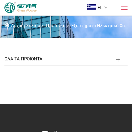
EL
ΜΙΚΡΌΣ ΔΙΑΚΌΠΤΗΣ ΚΥΚΛΏΜΑΤΟΣ
Αρχική Σελίδα
>
Προϊόντα
>
Εξαρτήματα Ηλεκτρικά Χαμηλής Τάσης
Προϊόντα
Αναζήτηση
Ειδήσεις
ΟΛΑ ΤΑ ΠΡΟΪΟΝΤΑ
Ποιοι Είμαστε
Λύσεις
Λήψη
Epi Koinonia