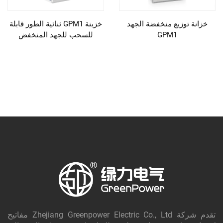
خزانة توزيع منخفضة الجهد
خزينة GPM1 ثنائية الطور قابلة
GPM1
للسحب للجهد المنخفض
تقدم شركة Zhejiang Greenpower Electric Co., Ltd مفاتيح