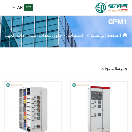
AR
خزانة التحكم منخفضة الجهد من سلسلة
GPM1
المنتجات
الصفحة الرئيسية
>
المنتجات
>
حلول معدات التبديل ذات الجهد المنخفض
بحث
الأخبار
جميع المنتجات
من نحن
الحلول
تنزيل
اتصل بنا