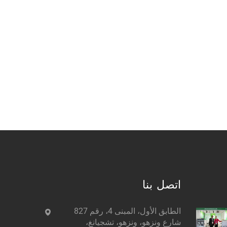
اتصل بنا
الطابق الأول، المبنى 4، رقم 827
شارع ونزهو، ونزهو، تشجيانغ،