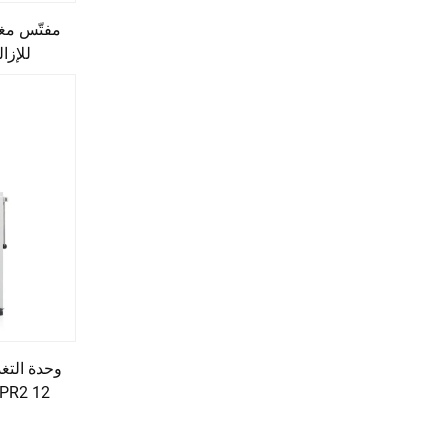
مفتّس مغل
للإزالة GPN1 12 كي
وحدة التغذ