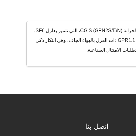
عزز شبكتك مع معدات الفتح والإغلاق عالية الجهد المعتمدة. نحن نقدم أداءً متفوقًا وسلامة وموثوقية. اكتشف معداتنا من نوع الخزانة CGIS (GPN2S/E/N)، التي تتميز بعازل SF6،
أو غاز مختلط، أو نيتروجين أخضر. توفر لك GPN1 القابلة للإزالة المغلفة بالمعادن توزيع طاقة مرناً. اعتمد الاستدامة مع وحدة GPR1.1 ذات العزل بالهواء الجاف، وهي ابتكار ذكي
اتصل بنا