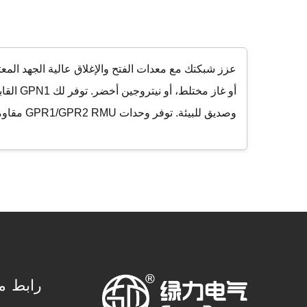
وصديق للبيئة. توفر وحدات GPR1/GPR2 RMU مقاومة مثبتة، بينما يعزز GP-NER حماية النظام. جميعها مصممة لتتجاوز متطلبات الامتثال الصناعية.
رابط م