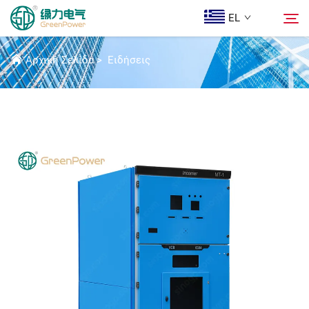
EL
ΕΙΔΉΣΕΙΣ
Αρχική Σελίδα
>
Ειδήσεις
Προϊόντα
Αναζήτηση
Ειδήσεις
Ποιοι Είμαστε
Λύσεις
Λήψη
Epi Koinonia