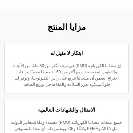
مزايا المنتج
ابتكار لا مثيل له
إن معداتنا الكهربائية (RMU) هي نتيجة أكثر من 30 عامًا من الأبحاث
والتطوير المخصصة. ومع أكثر من 150 تصميمًا محميًا ببراءات
اختراع، نضمن أن منتجاتنا تتربع على رأس التكنولوجيا، وتوفر لك
حلولًا مبتكرة تعزز السلامة والكفاءة في توزيع الطاقة.
الامتثال والشهادات العالمية
جميع منتجات معداتنا الكهربائية (RMU) معتمدة وفقًا للمعايير الدولية
مثل ASTA وKEMA وTÜV وCE. ويضمن ذلك أن معداتنا تستوفي