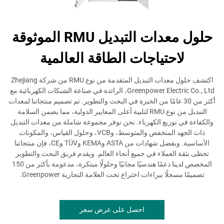
حلول معدات التبديل RMU الموثوقة
لاحتياجات الطاقة العالمية
اكتشف حلول معدات التبديل المتقدمة من نوع RMU من شركة Zhejiang
Greenpower Electric Co., Ltd، الرائدة في صناعة الشبكات الكهربائية مع
أكثر من 30 عامًا من الخبرة في البحث والتطوير. تم تصميم منتجاتنا لمعدات
التبديل من نوع RMU لتلبية أعلى المعايير الدولية، مما يضمن السلامة
والكفاءة في توزيع الكهرباء. نحن نوفر مجموعة شاملة من معدات التبديل
ذات الجهد المنخفض والمتوسط، وVCB، وحلول القياس، والمكونات
الأساسية. وبفضل شهادات من ASTA وKEMA وTÜV وCE، فإن منتجاتنا
تحظى بثقة العملاء في جميع أنحاء العالم. ويقدم فريق البحث والتطوير
المخصص لدينا دعمًا هندسيًا مجانيًا وحلولًا مبتكرة، مدعومة بأكثر من 150
تصميمًا مسجلًا ببراءات اختراع تحت العلامة التجارية Greenpower.
احصل على عرض سعر