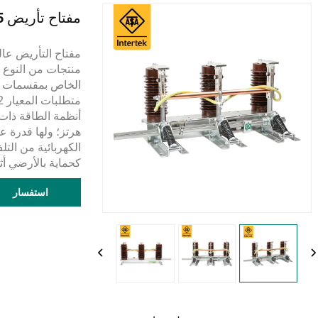
مفتاح تأريض GPJN15-24/31.5-275(يسار)
الخاص بمقسمات الت
هرتز؛ ولها قدرة ع
الكهربائية من الت
كحماية بالأرضي أثن
استفسار