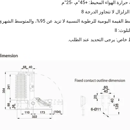
ارة الهواء المحيط: +45°م، -25°م
لزلزال لا تتجاوز الدرجة 8
قيمة اليومية للرطوبة النسبية لا تزيد عن 95%، والمتوسط الشهري لا يزيد عن 90%
تلوث: II
اص: يرجى التحديد عند الطلب.