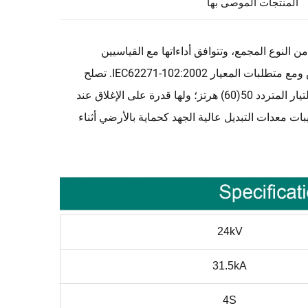
المنتجات الموصى بها
 الداخلي من النوع GPJN15-24/31.5 هو منتجات من النوع المجمع، وتتوافق أداءاتها مع القياسيين
GB1985-2004 الخاص بمقسمات التيار المتردد عالية الجهد ومفاتيح التأريض ومع متطلبات المعيار IEC62271-102:2002. تصلح
المنتجات للاستخدام في أنظمة الطاقة ذات 24 كيلوفولت، وثلاث مراحل، والتيار المتردد 50(60) هرتز؛ ولها قدرة على الإغلاق عند
ت معدات التبديل عالية الجهد كحماية بالأرضي أثناء
24kV
31.5kA
4S