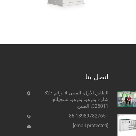
اتصل بنا
الطابق الأول، المبنى 4، رقم 827
شارع ونزهو، ونزهو، تشجيانغ،
325011، الصين
+86-18989782765
[email protected]