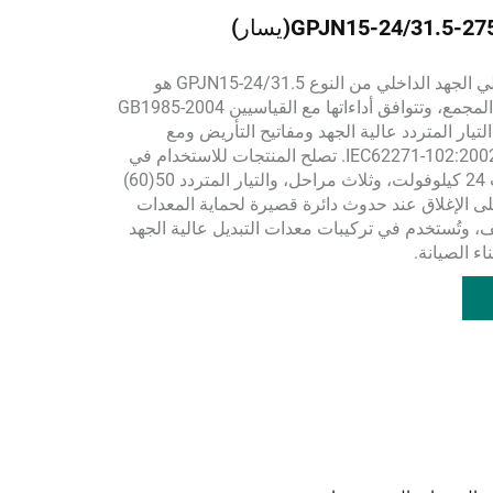
مفتاح التأريض عالي الجهد الداخلي من النوع GPJN15-24/31.5 هو
منتجات من النوع المجمع، وتتوافق أداءاتها مع القياسيين GB1985-2004
يار المتردد عالية الجهد ومفاتيح التأريض ومع
متطلبات المعيار IEC62271-102:2002. تصلح المنتجات للاستخدام في
أنظمة الطاقة ذات 24 كيلوفولت، وثلاث مراحل، والتيار المتردد 50(60)
لى الإغلاق عند حدوث دائرة قصيرة لحماية المعدات
لف، وتُستخدم في تركيبات معدات التبديل عالية الجهد
اء الصيانة.