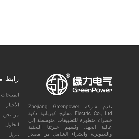
رابط م
المنتجات
الأخبار
تقدم شركة Zhejiang Greenpower
Electric Co., Ltd مفاتيح كهربائية ذكية
من نحن
خضراء متطورة للتطبيقات متوسطة إلى
الحلول
عالية الجهد. وتُسهم خبرتنا البحثية
والتطويرية والشراء الشامل من مصدر
تنزيل