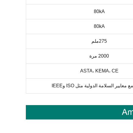
80kA
80kA
275ملم
2000 مرة
ASTA، KEMA، CE
 معايير السلامة الدولية مثل ISO وIEEE