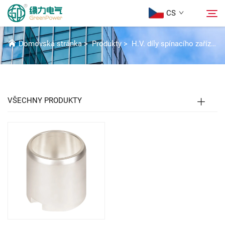
CS
KONTAKTY A PŘÍSLUŠENSTVÍ
Domovská stránka
>
Produkty
>
H.V. díly spínacího zařízení
Produkty
Hledat
Aktuality
VŠECHNY PRODUKTY
Informace o nás
Řešení
Stáhnout
Kontaktujte nás