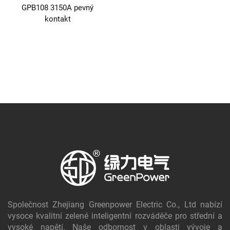
GPB108 3150A pevný
kontakt
Společnost Zhejiang Greenpower Electric Co., Ltd nabízí
vysoce kvalitní zelené inteligentní rozváděče pro střední a
vysoké napětí. Naše odbornost v oblasti vývoje a