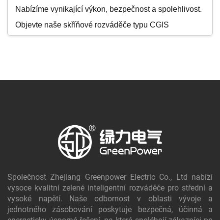
Nabízíme vynikající výkon, bezpečnost a spolehlivost.
Objevte naše skříňové rozváděče typu CGIS
(GPN2S/E/N) s izolací SF6, směsným plynem nebo
ekologickým dusíkem. Náš vyjímatelný střídavý
kovově zapouzdřený rozváděč GPN1 nabízí flexibilní
distribuci energie. Přijměte udržitelnost s inteligentním
a ekologickým inovativním rozváděčem GPR1.1 s
izolací suchým vzduchem, který šetří životní prostředí.
Rozváděče GPR1/GPR2 poskytují ověřenou odolnost
a GP-NER zvyšuje ochranu systému. Vše je navrženo
tak, aby překonalo požadavky průmyslových norem.
Společnost Zhejiang Greenpower Electric Co., Ltd nabízí
vysoce kvalitní zelené inteligentní rozváděče pro střední a
vysoké napětí. Naše odbornost v oblasti vývoje a
jednotného zásobování poskytuje bezpečná, účinná a