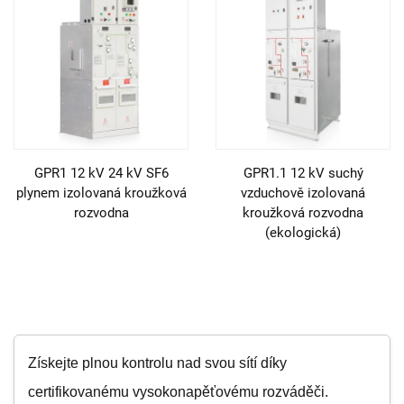
GPR1 12 kV 24 kV SF6
GPR1.1 12 kV suchý
plynem izolovaná kroužková
vzduchově izolovaná
rozvodna
kroužková rozvodna
(ekologická)
Získejte plnou kontrolu nad svou sítí díky
certifikovanému vysokonapěťovému rozváděči.