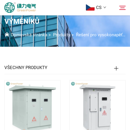
CS
ŘEŠENÍ VYSOKONAPĚŤOVÝCH
VÝMĚNÍKŮ
Produkty
Domovská stránka
>
Produkty
>
Řešení pro vysokonapěťové spínací zařízení
Hledat
Aktuality
VŠECHNY PRODUKTY
Informace o nás
Řešení
Stáhnout
Kontaktujte nás