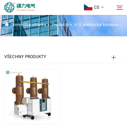
CS
SF6 VYPÍNAČ
Domovská stránka
>
Produkty
>
H.V. elektrické komponenty
Produkty
Hledat
Aktuality
VŠECHNY PRODUKTY
Informace o nás
Řešení
Stáhnout
Kontaktujte nás