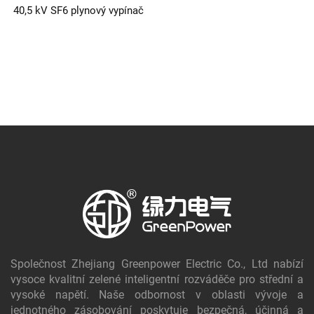
40,5 kV SF6 plynový vypínač
Společnost Zhejiang Greenpower Electric Co., Ltd nabízí
vysoce kvalitní zelené inteligentní rozváděče pro střední a
vysoké napětí. Naše odbornost v oblasti vývoje a
jednotného zásobování poskytuje bezpečná, účinná a