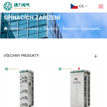
CS
GPM2.1 ŘADA NÍZKONAPĚŤOVÝCH
SPÍNACÍCH ZAŘÍZENÍ
Produkty
Domovská stránka
>
Produkty
>
Řešení pro nízkonapěťové spínací zařízení
Hledat
Aktuality
VŠECHNY PRODUKTY
Informace o nás
Řešení
Stáhnout
Kontaktujte nás