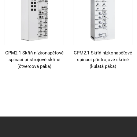
GPM2.1 Skříň nízkonapěťové
GPM2.1 Skříň nízkonapěťové
spínací přístrojové skříně
spínací přístrojové skříně
(čtvercová páka)
(kulatá páka)