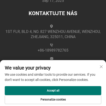
Sep 17, 2025
KONTAKTUJTE NÁS
1ST FLR, BLD 4, NO. 827 WENZHOU AVENUE, WENZHOU,
ZHEJIANG, 325011, CHINA
+86-18989782765
[email protected]
We value your privacy
We use cookies and similar tools to provide our services. If you
don't want to accept all cookies, click Personalize cookies.
Accept all
Copyright © 2025 společností Zhejiang Greenpower
Personalize cookies
Electric Co., Ltd -
Zásady ochrany soukromí