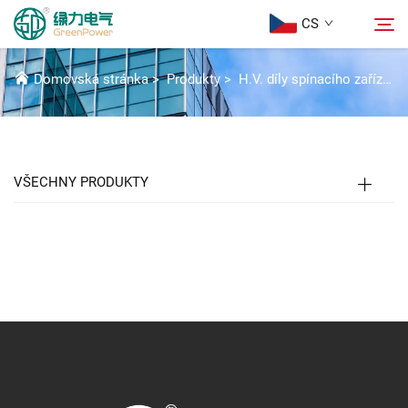
CS
SESTAVA ROLETY
Domovská stránka
>
Produkty
>
H.V. díly spínacího zařízení
Produkty
Hledat
Aktuality
VŠECHNY PRODUKTY
Informace o nás
Řešení
Stáhnout
Kontaktujte nás