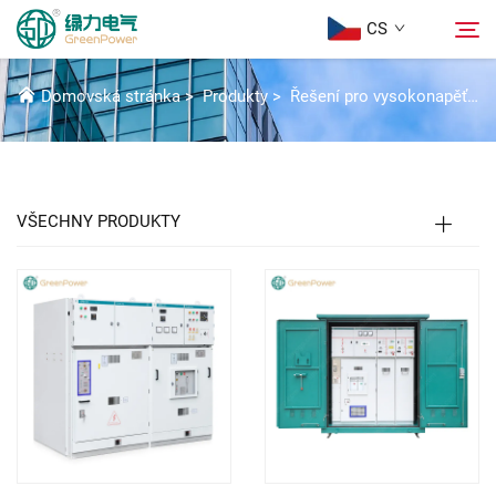
CS
KROUŽKOVÁ HLAVNÍ JEDNOTKA
Domovská stránka
>
Produkty
>
Řešení pro vysokonapěťové spínací zařízení
Produkty
Hledat
Aktuality
VŠECHNY PRODUKTY
Informace o nás
Řešení
Stáhnout
Kontaktujte nás