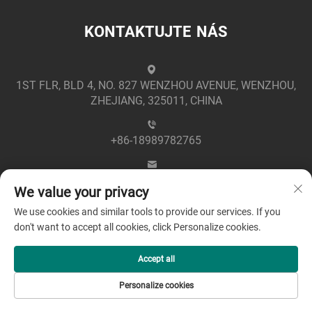
KONTAKTUJTE NÁS
1ST FLR, BLD 4, NO. 827 WENZHOU AVENUE, WENZHOU,
ZHEJIANG, 325011, CHINA
+86-18989782765
[email protected]
We value your privacy
We use cookies and similar tools to provide our services. If you
don't want to accept all cookies, click Personalize cookies.
Accept all
Copyright © 2025 společností Zhejiang Greenpower
Personalize cookies
Electric Co., Ltd -
Zásady ochrany soukromí